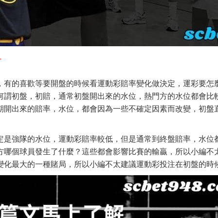
篇
，有的喜歡等要開盤的時候看運動彩賠率變化做決定，運彩要怎
何謂初盤，初賠，通常初盤開出來的水位，熱門方的水位都會比
期開出來的賠率，水位，都會因為一些不確定因素而改變，初盤
定是強隊的水位，運動彩賠率較低，但是通常到終盤賠率，水位
方哪個球員發生了什麼？這些都會影響比賽的輸贏，所以小編不
變化最大的一種賭局，所以小編不太建議運動彩投注在初盤的時