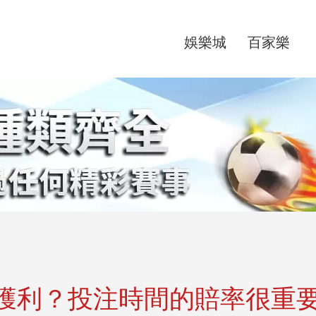
娛樂城
百家樂
獲利？投注時間的賠率很重