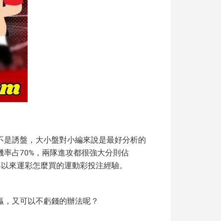
不是誘盤，大小盤對小編來說是最好分析的
率占70%，兩隊進攻都很強大分則佔
年以來運彩怎麼買的運動彩投注經驗。
贏，又可以不虧錢的辦法呢？