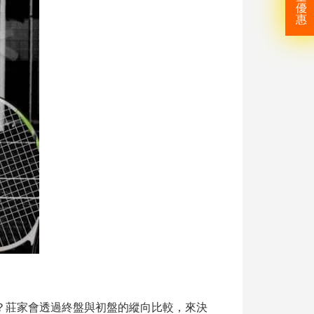
優
惠
？莊家會透過終盤與初盤的縱向比較，來決