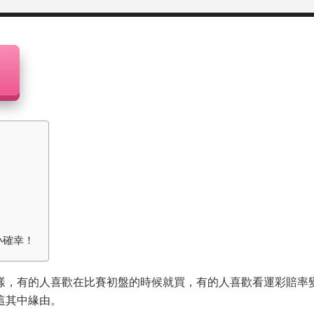
小確幸！
樣，有的人喜歡在比賽初盤的時候就買，有的人喜歡看
運彩賠率
這其中緣由。