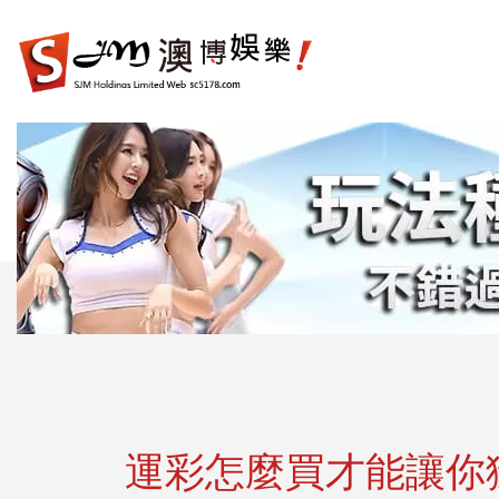
娛
樂
城|
百
家
樂|
運
彩|
天
天
樂|
樂
透
彩
球|
運彩怎麼買才能讓你
老
虎