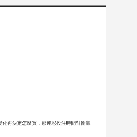
變化再決定怎麼買，那
運彩投注時間
對輸贏