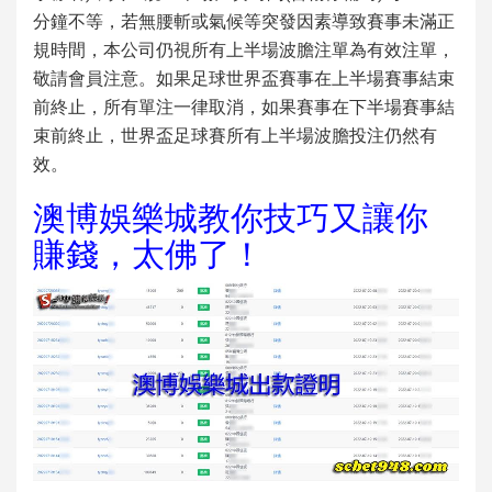
分鐘不等，若無腰斬或氣候等突發因素導致賽事未滿正
規時間，本公司仍視所有上半場波膽注單為有效注單，
敬請會員注意。如果
足球世界盃
賽事在上半場賽事結束
前終止，所有單注一律取消，如果賽事在下半場賽事結
束前終止，
世界盃足球賽
所有上半場波膽投注仍然有
效。
澳博娛樂城教你技巧又讓你
賺錢，太佛了！