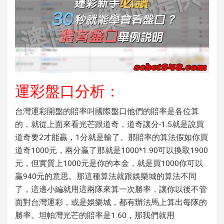
運彩盤口分析：
台灣運彩開盤的賠率叫國際盤口他們的賠率是各位算
的，就從上面來看光芒跟道奇，道奇讓分-1.5就是說買
道奇要2才能贏，1分就是輸了。那賠率的算法假如你買
道奇1000元，兩分贏了那就是1000*1.90可以換取1900
元，但實質上1000元是你的本金，就是買1000你可以
贏940元的意思。那這種算法就跟娛樂城的算法不同
了，這邊小編就用這兩隊來算一次勝率，讓你以後不管
面對台灣運彩，或是娛樂城，都有辦法馬上算出每隊的
勝率。坦帕灣光芒的賠率是1.60，那我們就用