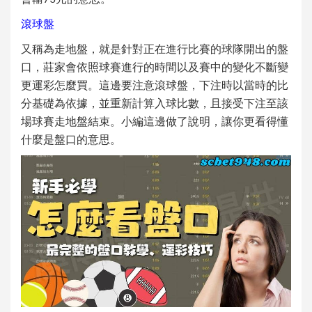
滾球盤
又稱為走地盤，就是針對正在進行比賽的球隊開出的盤
口，莊家會依照球賽進行的時間以及賽中的變化不斷變
更運彩怎麼買。這邊要注意滾球盤，下注時以當時的比
分基礎為依據，並重新計算入球比數，且接受下注至該
場球賽走地盤結束。小編這邊做了說明，讓你更看得懂
什麼是盤口的意思。