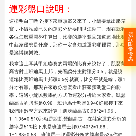
運彩盤口說明：
這樣明白了嗎？接下來重頭戲又來了，小編要拿出壓箱
寶，小編私藏已久的運彩分析要問世江湖了。現在就教
領
各位怎麼重開盤中算出，比賽的勝率並且知道這場比賽
取
中莊家優勢是什麼，那你一定會知道運彩哪裡買，那就
限
量
是澳博娛樂城。
優
惠
我拿這土耳其甲組聯賽的兩場的比賽來說好了，凱瑟蘭
高古對上班迪馬士邦，先看讓分主對讓分0.5，就是說
這場比賽班迪馬士邦贏0.5分就贏，比分平就是輸，贏1
分才有贏。那現在來教你怎麼看出莊家預測盤口的勝
率，這邊小編以數學的方式做運彩分析給大家看。凱瑟
蘭高古的賠率是0.98，班迪馬士邦是0.940好那接下來
我們用數學方式來計算！凱瑟蘭高古0.98*2=1.96，
1÷1.96=0.510那就是說凱瑟蘭高古，在莊家運彩分析的
勝率是51%接下來是班迪馬士邦0.940*2=1.88，
1÷1.88=0.53，班迪馬士邦運彩分析的勝率是53%你們