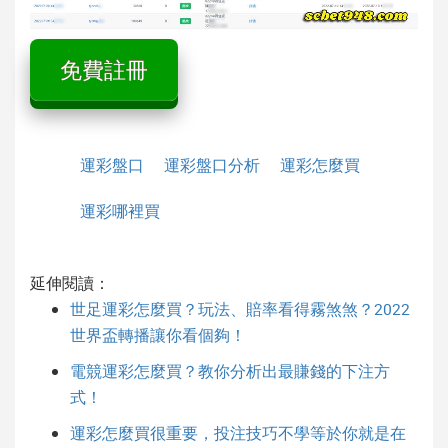
免費註冊
運彩盤口
運彩盤口分析
運彩怎麼買
運彩哪裡買
延伸閱讀：
世足運彩怎麼買？玩法、賠率看得霧煞煞？2022
世界盃轉播讓你看個夠！
電競運彩怎麼買？教你分析出最賺錢的下注方
式！
運彩怎麼買很重要，投注技巧不學等於你就是在