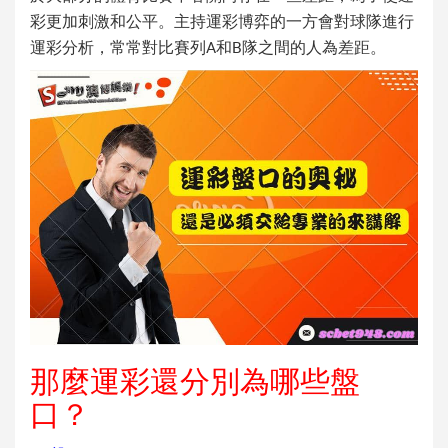
彩更加刺激和公平。主持運彩博弈的一方會對球隊進行
運彩分析，常常對比賽列A和B隊之間的人為差距。
那麼運彩還分別為哪些盤
口？