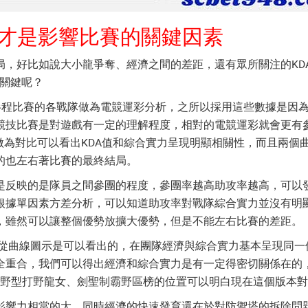
麼才是影響比賽的關鍵因素
局，好比如說大小龍爭奪、經濟之間的差距，還有眾所關注的KD
的關鍵呢？
半程比賽的各戰隊做為電競運彩分析，之所以採用這些數據是因為
競技比賽是對遊戲有一定的理解程度，相對的電競運彩就會更有參
做為對比可以看出KDA值和綜合實力呈現明顯相關性，而且兩個
的也左右著比賽的最終結局。
是反映的是隊員之間參團的程度，參團率越高助攻率越高，可以
根據單因素方差分析，可以知道助攻率對戰隊綜合實力並沒有明
，雖然可以讓整個優勢放擴大優勢，但是不能左右比賽的差距。
 從曲線圖示是可以看出的，在團隊經濟與綜合實力基本呈現同一
全重合，我們可以得出經濟和綜合實力是有一定得密切關係在的
及刷野型打野龍女、劍聖制霸野區榜的位置可以明白現在這個版本
影響力相當的大，同時經濟的快速發育還在於對防禦塔的拆除問