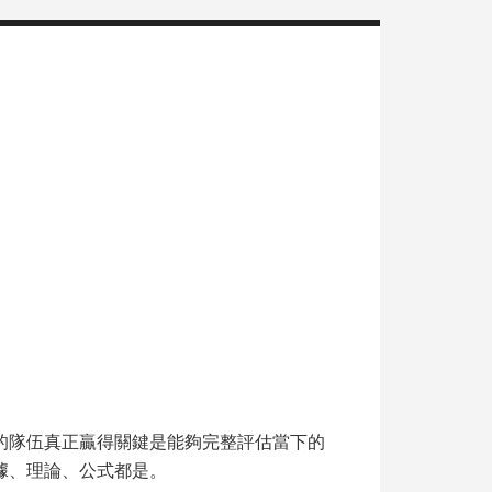
的隊伍真正贏得關鍵是能夠完整評估當下的
據、理論、公式都是。