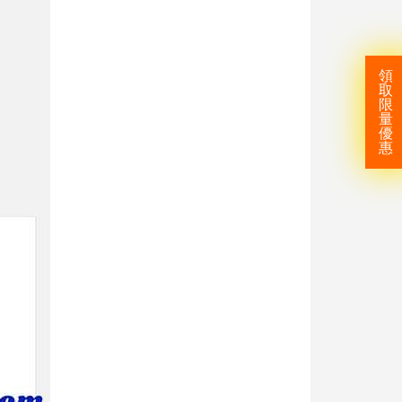
領
取
限
量
優
惠