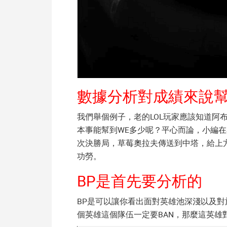
數據分析對成績來說
我們舉個例子，老的LOL玩家應該知道阿
本事能幫到WE多少呢？平心而論，小編在S
次決勝局，草莓奧拉夫傳送到中塔，給上
功勞。
BP是首先要分析的
BP是可以讓你看出面對英雄池深淺以及對
個英雄這個隊伍一定要BAN，那麼這英雄