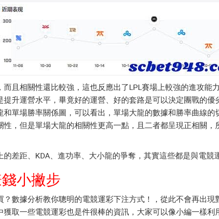
而且相關性還比較強，這也反應出了LPL賽場上較強的進攻能力
是提升運營水平，畢竟好的運營、好的套路是可以決定團戰的優
龍和單場勝率關係圖，可以看出，單場大龍的數據和勝率曲線的
關性，但是單場大龍的相關性更高一點，且二者都呈現正相關，
上的差距、KDA、進功率、大小龍的爭奪，其實這些都是與電競
賺錢小撇步
買
？數據分析教你聰明的
電競運彩下注
方式！，從此不會再出現
中獲取一些
電競運彩
也是件很棒的資訊，大家可以像小編一樣利用