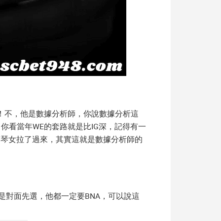
？！不，他是數據分析師，你說數據分析這
，你看當年WE的套路就是比IG深，記得有一
笑琴女拉了過來，其實這就是數據分析師的
是對面先選，他都一定要BNA，可以說這