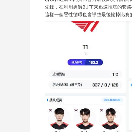
先鋒，在利用男爵BUFF來迅速推塔的套
這樣一個惡性循環也會導致最後輸掉比賽