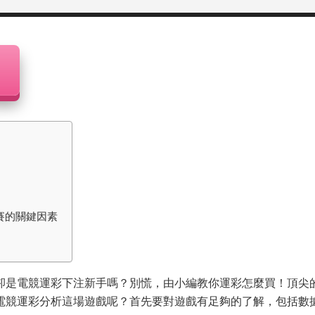
賽的關鍵因素
卻是
電競運彩下注
新手嗎？別慌，由小編教你
運彩怎麼買
！頂尖
電競運彩分析
這場遊戲呢？首先要對遊戲有足夠的了解，包括數