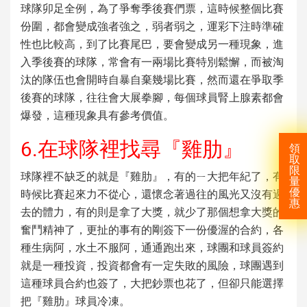
球隊卯足全例，為了爭奪季後賽們票，這時候整個比賽
份圍，都會變成強者強之，弱者弱之，運彩下注時準確
性也比較高，到了比賽尾巴，要會變成另一種現象，進
入季後賽的球隊，常會有一兩場比賽特別鬆懈，而被淘
汰的隊伍也會開時自暴自棄幾場比賽，然而還在爭取季
後賽的球隊，往往會大展拳腳，每個球員腎上腺素都會
爆發，這種現象具有參考價值。
6.在球隊裡找尋『雞肋』
領
取
限
球隊裡不缺乏的就是『雞肋』，有的ㄧ大把年紀了，有
量
時候比賽起來力不從心，還懷念著過往的風光又沒有過
優
惠
去的體力，有的則是拿了大獎，就少了那個想拿大獎的
奮鬥精神了，更扯的事有的剛簽下一份優渥的合約，各
種生病阿，水土不服阿，通通跑出來，球團和球員簽約
就是一種投資，投資都會有一定失敗的風險，球團遇到
這種球員合約也簽了，大把鈔票也花了，但卻只能選擇
把『雞肋』球員冷凍。