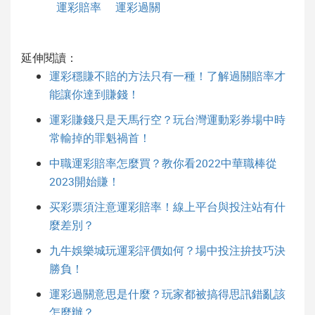
運彩賠率
運彩過關
延伸閱讀：
運彩穩賺不賠的方法只有一種！了解過關賠率才
能讓你達到賺錢！
運彩賺錢只是天馬行空？玩台灣運動彩券場中時
常輸掉的罪魁禍首！
中職運彩賠率怎麼買？教你看2022中華職棒從
2023開始賺！
买彩票須注意運彩賠率！線上平台與投注站有什
麼差別？
九牛娛樂城玩運彩評價如何？場中投注拚技巧決
勝負！
運彩過關意思是什麼？玩家都被搞得思訊錯亂該
怎麼辦？