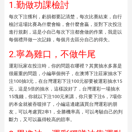
1.勤做功課檢討
每次下注獲利，虧損都要記清楚，每次比賽結束，自行
檢討這場比賽為什麼會輸，會什麼會贏，並對下次投注
進行規劃，這是小自己每次下注都會做的作業，我是以
每個禮拜做一次記錄，每個月去區分自己的得失。
2.寧為雞口，不做牛尾
運彩玩家在投注時，你的問題在哪裡？其實抽水多寡是
很嚴重的問題，小編舉個例子，在澳博下注莊家抽水下
注100抽3元，在台灣運彩下注100元卻要被運彩抽水15
元，這是5倍的抽水，這樣說好了，台灣運彩一場抽水
15塊錢，你就以下注100元來講，你只要下注6，7場你
的本金就被吞噬掉了，小編這邊建議買台灣運彩的朋
友，可以考慮買2串1，全勝機率高，可以考驗自己的判
斷力，又可以贏得較高的賠率。