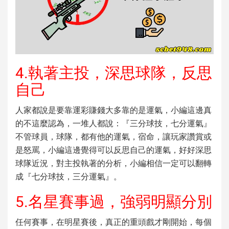
4.執著主投，深思球隊，反思
自己
人家都說是要靠運彩賺錢大多靠的是運氣，小編這邊真
的不這麼認為，一堆人都說：『三分球技，七分運氣』
不管球員，球隊，都有他的運氣，宿命，讓玩家讚賞或
是怒罵，小編這邊覺得可以反思自己的運氣，好好深思
球隊近況，對主投執著的分析，小編相信一定可以翻轉
成『七分球技，三分運氣』。
5.名星賽事過，強弱明顯分別
任何賽事，在明星賽後，真正的重頭戲才剛開始，每個