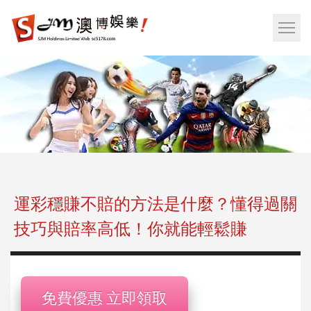
娛
樂
網
城|
站
百
選
家
單
樂|
按
運
鈕
彩|
天
天
樂|
運彩穩賺不賠的方法是什麼？懂得過關
樂
技巧與賠率高低！你就能輕鬆賺
透
彩
球|
老
免費優惠 立即領取
虎