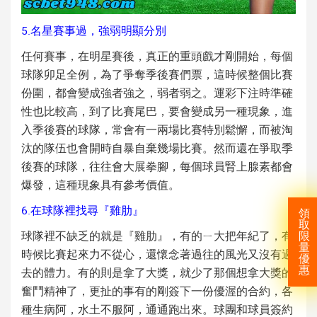
5.名星賽事過，強弱明顯分別
任何賽事，在明星賽後，真正的重頭戲才剛開始，每個
球隊卯足全例，為了爭奪季後賽們票，這時候整個比賽
份圍，都會變成強者強之，弱者弱之。運彩下注時準確
性也比較高，到了比賽尾巴，要會變成另一種現象，進
入季後賽的球隊，常會有一兩場比賽特別鬆懈，而被淘
汰的隊伍也會開時自暴自棄幾場比賽。然而還在爭取季
後賽的球隊，往往會大展拳腳，每個球員腎上腺素都會
爆發，這種現象具有參考價值。
6.在球隊裡找尋『雞肋』
領
取
球隊裡不缺乏的就是『雞肋』，有的ㄧ大把年紀了，有
限
量
時候比賽起來力不從心，還懷念著過往的風光又沒有過
優
惠
去的體力。有的則是拿了大獎，就少了那個想拿大獎的
奮鬥精神了，更扯的事有的剛簽下一份優渥的合約，各
種生病阿，水土不服阿，通通跑出來。球團和球員簽約