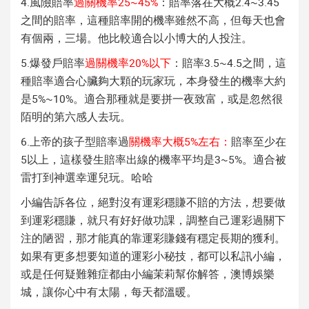
4.風險賠率
過關機率25~45%
：賠率落在大概2.4~3.45
之間的賠率，這種賠率開的機率雖然不高，但每天也會
有個兩，三場。他比較適合以小博大的人投注。
5.爆發戶賠率
過關機率20%以下
：賠率3.5~4.5之間，這
種賠率適合心臟夠大顆的玩家玩，本身發生的機率大約
是5%~10%。適合那種就是要拼一夜致富，或是忽然很
陌明的第六感人去玩。
6.上帝的孩子型賠率過
關機率大概5%左右：
賠率至少在
5以上，這樣發生賠率出線的機率平均是3~5%。適合被
雷打到神選幸運兒玩。哈哈
小編告訴各位，絕對沒有
運彩穩賺不賠的方法
，想要做
到
運彩穩賺
，就只有好好做功課，調整自己
運彩過關
下
注的陋習，那才能真的靠
運彩賺錢
有穩定長期的獲利。
如果有更多想要知道的運彩小秘技，都可以私訊小編，
或是任何疑難雜症都由小編茉莉幫你解答，澳博娛樂
城，讓你心中有太陽，每天都溫暖。