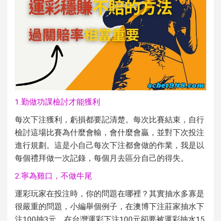
1.勤做功課檢討才能獲利
每次下注獲利，虧損都要記清楚。每次比賽結束，自行
檢討這場比賽為什麼會輸，會什麼會贏，並對下次投注
進行規劃。這是小自己每次下注都會做的作業，我是以
每個禮拜做一次記錄，每個月去區分自己的得失。
2.寧為雞口，不做牛尾
運彩玩家在投注時，你的問題在哪裡？其實抽水多寡是
很嚴重的問題，小編舉個例子，在澳博下注莊家抽水下
注100抽3元，在台灣運彩下注100元卻要被運彩抽水15