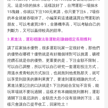
元。這是5倍的抽水，這樣說好了，台灣運彩一場抽水
15塊錢，你就以下注100元來講，你只要下注6，7場你
的本金就被吞噬掉了。小編茉莉這邊建議買台灣運彩的
朋友，可以考慮買2串1，全勝機率高，可以考驗自己的
判斷力，又可以贏得較高的賠率。
3.累進法，運彩穩賺法靠運動彩賺錢穩定長期獲利
講了莊家抽水優勢，很多運彩玩家一定很好奇，那他們
的優勢在哪裡？優勢就是有好幾個球對可以挑選，礦裡
挖鑽石就是你的優勢。更重要的是，下注金額不限制，
可以自己調整，所以可以自己研究一套運彩投注方式，
用溫水煮青蛙的方式加注，也就熬到他煮熟那天，就可
以享受到甜美的勝利果實了。要達到運彩穩賺的方式，
累進法要記注的口訣就是1.下注的組合宜短不宜長，能
玩單場就不要玩過關，這樣才有本錢能熬到勝利，運彩
過關下注最忌諱的，金額忽大忽小沒有規律的下注，這
樣只會讓自己提早收工，回家吃土！