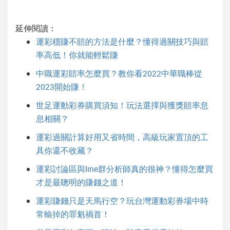
延伸閱讀：
運彩穩賺不賠的方法是什麼？懂得過關技巧與賠
率高低！你就能輕鬆賺
中職運彩賠率怎麼買？教你看2022中華職棒從
2023開始賺！
世足運動彩券購買須知！玩法選擇與獲獎賠率息
息相關？
運彩過關計算好用又省時間，高級玩家置頂的工
具你還不收藏？
運彩討論區與line群分析師真的很神？懂得怎麼買
才是最聰明的賺錢之道！
運彩賺錢只是天馬行空？玩台灣運動彩券場中時
常輸掉的罪魁禍首！