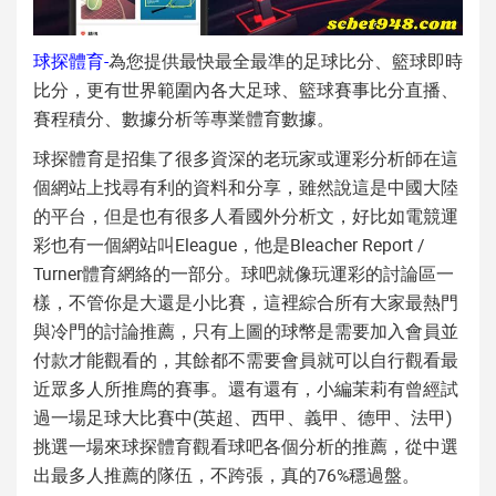
球探體育-
為您提供最快最全最準的足球比分、籃球即時
比分，更有世界範圍內各大足球、籃球賽事比分直播、
賽程積分、數據分析等專業體育數據。
球探體育是招集了很多資深的老玩家或運彩分析師在這
個網站上找尋有利的資料和分享，雖然說這是中國大陸
的平台，但是也有很多人看國外分析文，好比如電競運
彩也有一個網站叫Eleague，他是Bleacher Report /
Turner體育網絡的一部分。球吧就像玩運彩的討論區一
樣，不管你是大還是小比賽，這裡綜合所有大家最熱門
與冷門的討論推薦，只有上圖的球幣是需要加入會員並
付款才能觀看的，其餘都不需要會員就可以自行觀看最
近眾多人所推廌的賽事。還有還有，小編茉莉有曾經試
過一場足球大比賽中(英超、西甲、義甲、德甲、法甲)
挑選一場來球探體育觀看球吧各個分析的推薦，從中選
出最多人推薦的隊伍，不跨張，真的76%穩過盤。