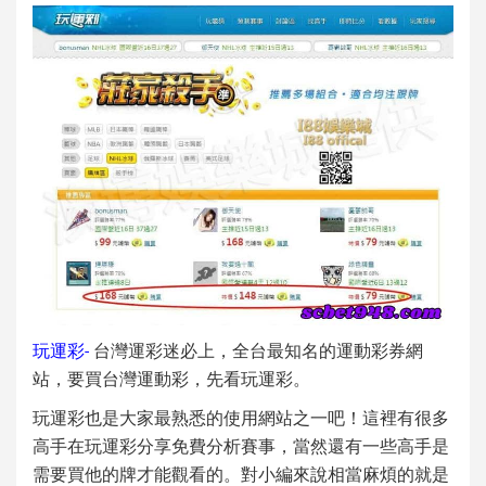
玩運彩-
台灣運彩迷必上，全台最知名的運動彩券網
站，要買台灣運動彩，先看玩運彩。
玩運彩也是大家最熟悉的使用網站之一吧！這裡有很多
高手在玩運彩分享免費分析賽事，當然還有一些高手是
需要買他的牌才能觀看的。對小編來說相當麻煩的就是