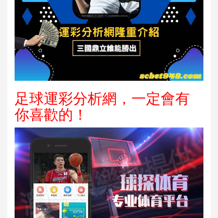
足球運彩分析網，一定會有
你喜歡的！