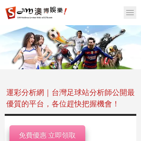
娛
樂
網
城|
站
百
選
家
單
樂|
按
運
鈕
彩|
天
天
樂|
運彩分析網｜台灣足球站分析師公開最
樂
優質的平台，各位趕快把握機會！
透
彩
球|
老
免費優惠 立即領取
虎