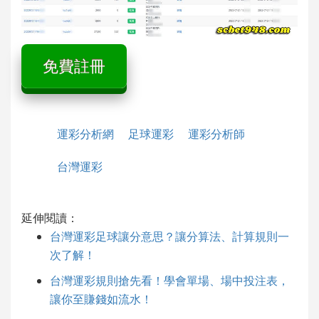
免費註冊
運彩分析網
足球運彩
運彩分析師
台灣運彩
延伸閱讀：
台灣運彩足球讓分意思？讓分算法、計算規則一
次了解！
台灣運彩規則搶先看！學會單場、場中投注表，
讓你至賺錢如流水！