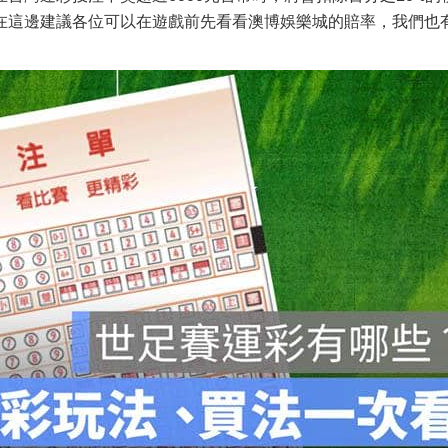
在這邊建議各位可以在遊戲前先看看澳博娛樂城的賠率，我們也