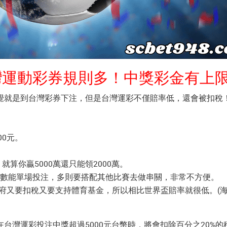
灣運動彩券規則多！中獎彩金有上
覺就是到台灣彩券下注，但是台灣運彩不僅賠率低，還會被扣稅
00元。
。
就算你贏5000萬還只能領2000萬。
數能單場投注，多則要搭配其他比賽去做串關，非常不方便。
政府又要扣稅又要支持體育基金，所以相比世界盃賠率就很低。(海
台灣運彩投注中獎超過5000元台幣時，將會扣除百分之20%