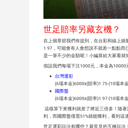
世足賠率另藏玄機？
在上個章節我們有提到，在台彩和線上娛樂
1.97，可能會有人會想說不就差一點點
是一筆不少的金額呢！小編算給大家看就
假設我們每場下注1000元，本金為100
台灣運彩
(6場本金)6000x(賠率)1.75-(10場本
國際盤
(6場本金)6000x(賠率)1.97-(10場本
這樣算下來獲利就差了將近三倍多！隨著
利，而國際盤僅需51%就能獲利，看到這
世足運彩玩法有哪些？最常見的五種玩法