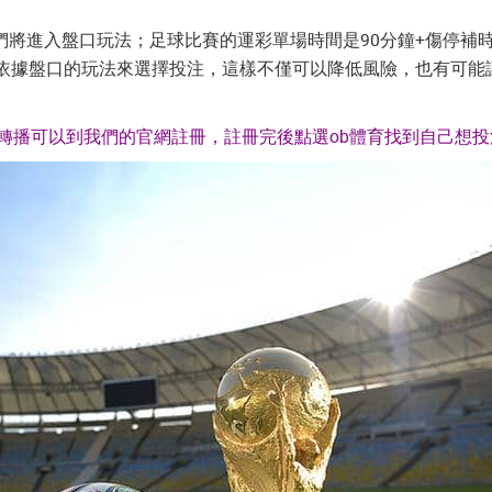
將進入盤口玩法；足球比賽的運彩單場時間是90分鐘+傷停補時
以依據盤口的玩法來選擇投注，這樣不僅可以降低風險，也有可能
。
轉播可以到我們的官網註冊，註冊完後點選ob體育找到自己想投注