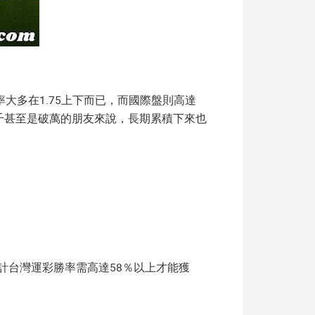
多在1.75上下而已，而國際盤則高達
幾千甚至是破萬的朋友來說，長期累積下來也
計台灣運彩勝率需高達58％以上才能獲