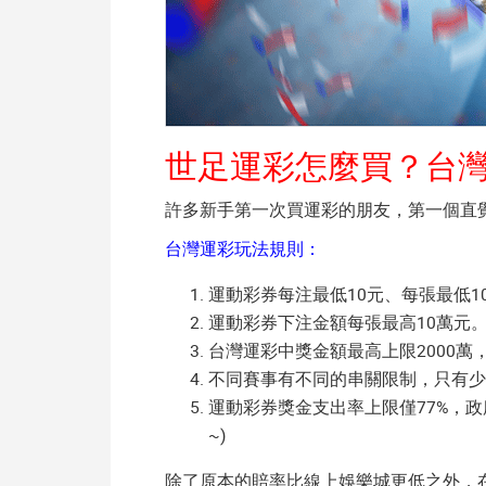
世足運彩怎麼買？台
許多新手第一次買運彩的朋友，第一個直
台灣運彩玩法規則：
運動彩券每注最低10元、每張最低1
運動彩券下注金額每張最高10萬元
台灣運彩中獎金額最高上限2000萬，
不同賽事有不同的串關限制，只有少
運動彩券獎金支出率上限僅77%，
~)
除了原本的賠率比線上娛樂城更低之外，在