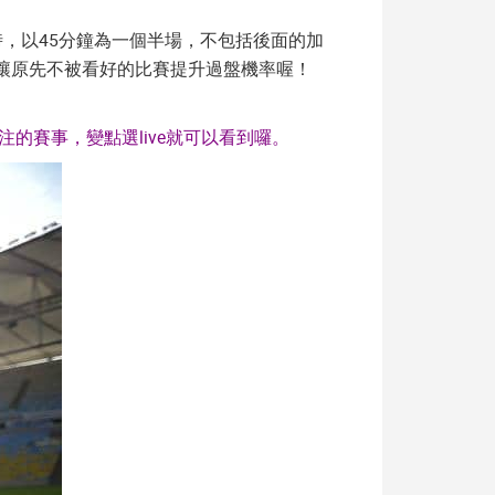
，以45分鐘為一個半場，不包括後面的加
讓原先不被看好的比賽提升過盤機率喔！
的賽事，變點選live就可以看到囉。