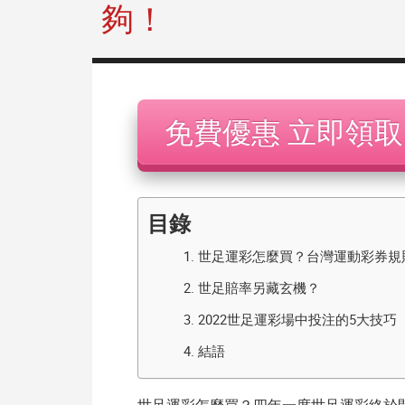
夠！
機
免費優惠 立即領取
目錄
1.
世足運彩怎麼買？台灣運動彩券規
2.
世足賠率另藏玄機？
3.
2022世足運彩場中投注的5大技巧
4.
結語