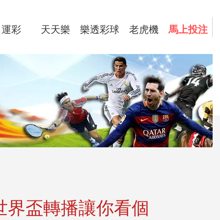
運彩
天天樂
樂透彩球
老虎機
馬上投注
世界盃轉播讓你看個