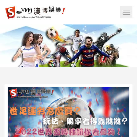
娛
樂
網
城|
站
百
選
家
單
樂|
按
運
鈕
彩|
天
天
樂|
樂
透
彩
球|
老
虎