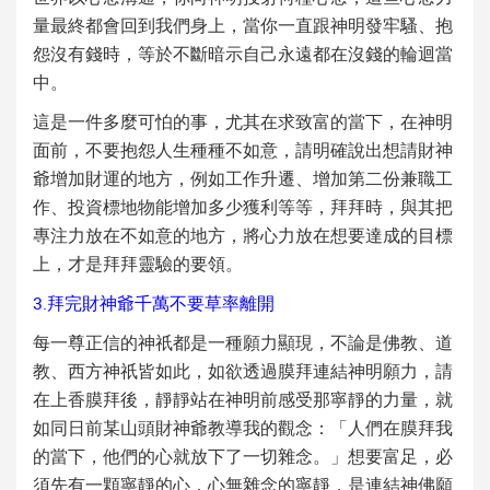
量最終都會回到我們身上，當你一直跟神明發牢騷、抱
怨沒有錢時，等於不斷暗示自己永遠都在沒錢的輪迴當
中。
這是一件多麼可怕的事，尤其在求致富的當下，在神明
面前，不要抱怨人生種種不如意，請明確說出想請財神
爺增加財運的地方，例如工作升遷、增加第二份兼職工
作、投資標地物能增加多少獲利等等，拜拜時，與其把
專注力放在不如意的地方，將心力放在想要達成的目標
上，才是拜拜靈驗的要領。
3.拜完財神爺千萬不要草率離開
每一尊正信的神祇都是一種願力顯現，不論是佛教、道
教、西方神祇皆如此，如欲透過膜拜連結神明願力，請
在上香膜拜後，靜靜站在神明前感受那寧靜的力量，就
如同日前某山頭財神爺教導我的觀念：「人們在膜拜我
的當下，他們的心就放下了一切雜念。」想要富足，必
須先有一顆寧靜的心，心無雜念的寧靜，是連結神佛願