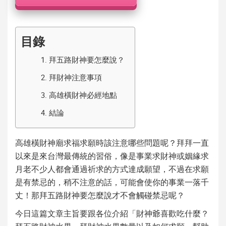
機
目錄
1.
拜五路財神要怎麼說？
2.
拜財神注意事項
3.
高雄橫財神必經地點
4.
結論
高雄橫財神
廟求福求願時該注意哪些問題呢？拜拜一直
以來是來台灣最傳統的習俗，像是事業求
財神
或姻緣求
月老不少人都會通過祈求的方式達成願望，不過在求願
是有禁忌的，稍不注意的話，可能會使你的事業一落千
丈！那
拜五路財神要怎麼說
才不會觸碰禁忌呢？
今日這篇文章主旨要跟各位介紹「
財神爺喜歡吃什麼
？