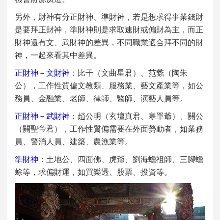
另外，財神有分正財神、準財神，若是想求得事業錢財
是要拜正財神，準財神則是求取速財或偏財為主，而正
財神還有文、武財神的差異，不同職業適合拜不同的財
神，一起來看其中差異。
正財神－文財神
：比干（文曲星君）、范蠡（陶朱
公），工作性質偏文教類、服務業、藝文產業等，如公
務員、金融業、老師、律師、醫師、演藝人員等。
正財神－武財神
：趙公明（玄壇真君、寒單爺）、關公
（關聖帝君），工作性質偏需要在外面勞動者，如業務
員、警消人員、建築、農漁業等。
準財神
：土地公、四面佛、虎爺、劉海蟾祖師、三腳蟾
蜍等，求偏財運，如買樂透、股票、投資等。