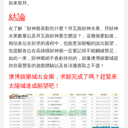
前來祭拜。
結論
在了解「
財神爺喜歡吃什麼
？
拜五路財神水果
、
拜財神
水果數量
以及
拜五路財神要怎麼說
？」這幾個要點後，
相信各位在祈求的過程中，也能更加順暢的說出願望，
也提醒各位在
高雄橫財神廟
一定要記得不能觸碰禁忌，
如此一來，
財神
爺絕不會虧待你的，就像澳博娛樂城提
供你最豐富的遊戲體驗以及各項優惠取之不盡！
澳博娛樂城出金圖，求願完成了嗎？趕緊來
太陽城達成願望吧！