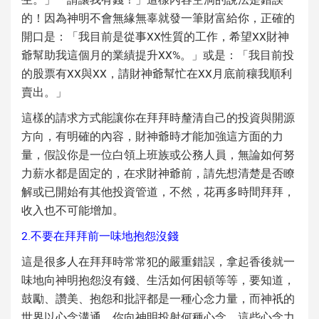
的！因為神明不會無緣無辜就發一筆財富給你，正確的
開口是：「我目前是從事XX性質的工作，希望XX財神
爺幫助我這個月的業績提升XX%。」或是：「我目前投
的股票有XX與XX，請財神爺幫忙在XX月底前穰我順利
賣出。」
這樣的請求方式能讓你在拜拜時釐清自己的投資與開源
方向，有明確的內容，財神爺時才能加強這方面的力
量，假設你是一位白領上班族或公務人員，無論如何努
力薪水都是固定的，在求財神爺前，請先想清楚是否瞭
解或已開始有其他投資管道，不然，花再多時間拜拜，
收入也不可能增加。
2.不要在拜拜前一味地抱怨沒錢
這是很多人在拜拜時常常犯的嚴重錯誤，拿起香後就一
味地向神明抱怨沒有錢、生活如何困頓等等，要知道，
鼓勵、讚美、抱怨和批評都是一種心念力量，而神祇的
世界以心念溝通，你向神明投射何種心念，這些心念力