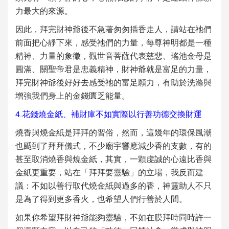
力最大的來源。
因此，拜完財神爺後不急著匆匆插香走人，請站在祂們
前面把心靜下來，感受祂們的力量，每尊神明都是一種
精神、力量的象徵，觀世音菩薩代表慈悲、瑤池金母是
圓滿、關聖帝君是忠義精神，財神爺就是富足的力量，
拜完財神爺後好好去感受祂的富足願力，有助於洗滌與
增強我們身上的金錢匱乏能量。
4.花錢燒金紙、補財庫不如實際以行善功德交換財運
燒香與燒金紙是拜拜的習俗，然而，這幾年的環保風潮
也颳到了拜拜儀式，不少廟宇響應減少香的支數，有的
甚至取消燒香與燒金紙，其實，一顆虔誠的心遠比香與
金紙更重要，站在「拜拜要靈驗」的立場，我反而建
議：不如以善行取代燒金紙與過多的香，神靈助人不只
是為了得到更多香火，也希望人們行善於人間。
如果你希望拜財神爺能夠靈驗，不如在膜拜時同時許一