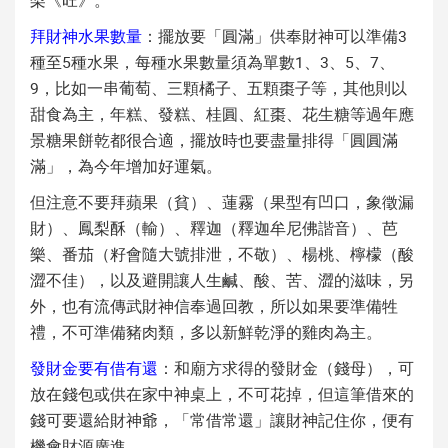
梨《旺》。
拜財神水果數量
：擺放要「圓滿」供奉財神可以準備3
種至5種水果，每種水果數量須為單數1、3、5、7、
9，比如一串葡萄、三顆橘子、五顆棗子等，其他則以
甜食為主，年糕、發糕、桂圓、紅棗、花生糖等過年應
景糖果餅乾都很合適，擺放時也要盡量排得「圓圓滿
滿」，為今年增加好運氣。
但注意不要拜蘋果（貧）、蓮霧（果型有凹口，象徵漏
財）、鳳梨酥（輸）、釋迦（釋迦牟尼佛諧音）、芭
樂、番茄（籽會隨大號排泄，不敬）、楊桃、檸檬（酸
澀不佳），以及避開讓人生鹹、酸、苦、澀的滋味，另
外，也有流傳武財神信奉過回教，所以如果要準備牲
禮，不可準備豬肉類，多以新鮮乾淨的雞肉為主。
發財金要有借有還
：和廟方求得的發財金（錢母），可
放在錢包或供在家中神桌上，不可花掉，但這筆借來的
錢可要還給財神爺，「常借常還」讓財神記住你，便有
機會財源廣進。