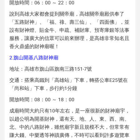
開放時間：06：00 ～ 22：00
說到高雄大家都會提到關帝廟，高雄關帝廟殿供奉了
「五路財神」、「福、祿、壽三仙」、「四面佛」，並
設有財神燈、貼金牛、申疏、補財庫、預寄庫銀等法事
服務，讓廣大的信眾可以前來辦理，是高雄非常知名且
香火鼎盛的財神廟喔！
2.旗山開基八路財神廟
地址：高雄市旗山區旗南三路151-7號
交通：搭乘高鐵到「高雄站」下車，轉搭公車E25號在
「尚和站」下車，步行約1分鐘
開放時間：08：00 ～ 18：00
成廟時間大約只有10年左右，是一座很新的財神廟宇，
以趙公明為開基財神，還有天、地、人、東、西、南、
北、中的八路財神，雖然廟宇新且規模不大，但常常有
賺大錢、中樂透等神蹟廣傳，不時可以看到許多遊覽車