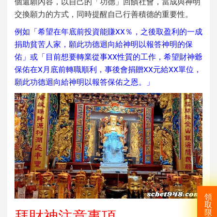
個還願內容，以自己的「功德」回饋社會，當成與神明
交換願力的方式，同時提醒自己行善積德的重要性。
例如「希望在年底前投資能賺XX％，之後取盈利的一成
捐助貧苦人家，願此功德迴向給神明以報答神明的保
佑」或「目前想要轉業從事XX性質的工作，希望財神爺
保佑在X月底前轉職順利，事後會捐贈XX元給XX單位，
願此功德迴向給神明以報答保佑之恩。」
領
取
拜財神注意事項
限