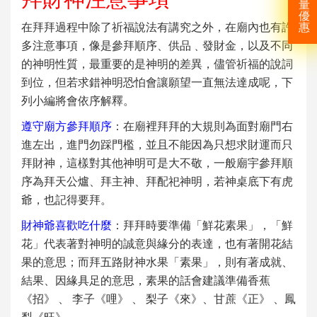
量
優
在拜拜過程中除了祈福說法有講究之外，在廟內也有許
惠
多注意事項，像是參拜順序、供品﹑發財金，以及不同
的神明性質，最重要的是神明的差異，儘管祈福的說詞
到位，但若求錯神明恐怕會讓願望一直無法達成呢，下
列小編將會依序解釋。
遵守廟方參拜順序
：在廟裡拜拜的大規則為面對廟門右
進左出，進門勿踩門檻，並且不能因為只想求財運而只
拜財神，這樣對其他神明可是大不敬，一般廟宇參拜順
序為拜天公爐、拜主神、拜配祀神明，若神桌底下有虎
爺，也記得要拜。
財神爺喜歡吃什麼
：拜拜時要準備「鮮花素果」，「鮮
花」代表著對神明的誠意與緣分的表達，也有著開花結
果的意思；而拜五路財神水果「素果」，則有著成就、
結果、因緣具足的意思，素果的話會建議準備香蕉
《招》 、 李子《哩》 、 梨子《來》、甘蔗《正》 、鳳