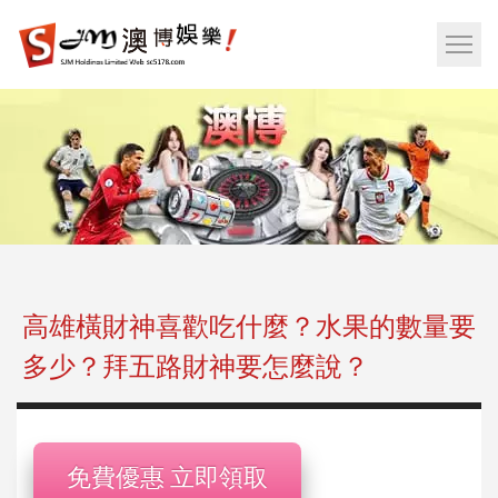
娛
樂
網
城|
站
百
選
家
單
樂|
按
運
鈕
彩|
天
天
樂|
高雄橫財神喜歡吃什麼？水果的數量要
樂
多少？拜五路財神要怎麼說？
透
彩
球|
老
免費優惠 立即領取
虎