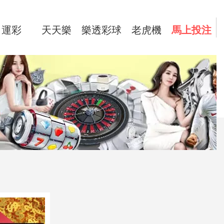
運彩
天天樂
樂透彩球
老虎機
馬上投注