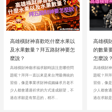
機
高雄橫財神喜歡吃什麼水果以
高雄橫
及水果數量？拜五路財神要怎
的數量
麼說？
怎麼說
高雄橫財神廟求福求願時該注意哪些問
高雄橫財神
題呢？拜拜一直以來是來台灣最傳統的
題呢？拜拜
習俗，像是事業求財神或姻緣求月老不
習俗，像是
少人都會通過祈求的方式達成願望，不
少人都會通
過在求願是有禁忌的，稍不...
過在求願是