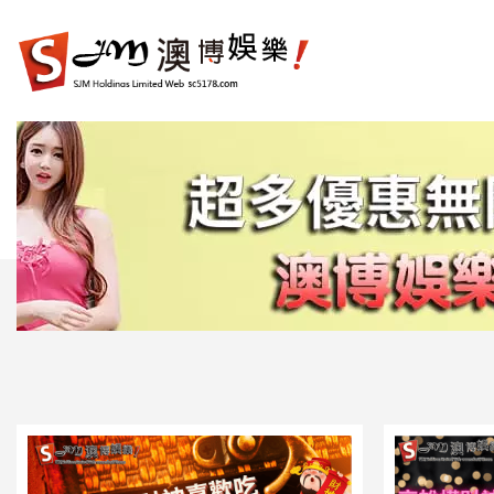
娛
樂
城|
百
家
樂|
運
彩|
天
天
樂|
樂
透
彩
球|
老
虎