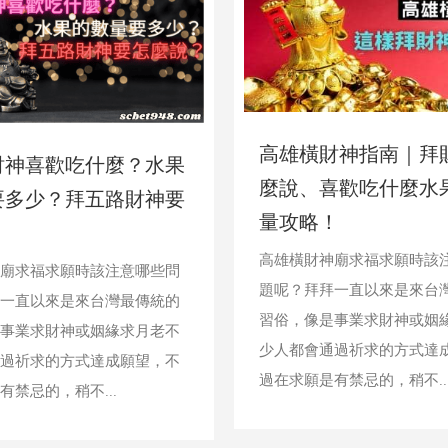
高雄橫財神指南｜拜
財神喜歡吃什麼？水果
麼說、喜歡吃什麼水
要多少？拜五路財神要
量攻略！
？
高雄橫財神廟求福求願時該
廟求福求願時該注意哪些問
題呢？拜拜一直以來是來台
一直以來是來台灣最傳統的
習俗，像是事業求財神或姻
事業求財神或姻緣求月老不
少人都會通過祈求的方式達
過祈求的方式達成願望，不
過在求願是有禁忌的，稍不..
有禁忌的，稍不...