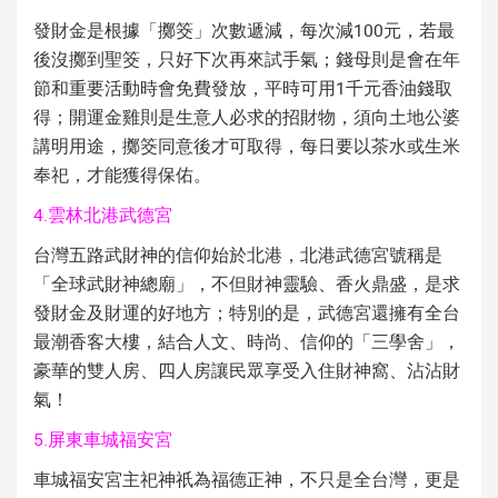
發財金是根據「擲筊」次數遞減，每次減100元，若最
後沒擲到聖筊，只好下次再來試手氣；錢母則是會在年
節和重要活動時會免費發放，平時可用1千元香油錢取
得；開運金雞則是生意人必求的招財物，須向土地公婆
講明用途，擲筊同意後才可取得，每日要以茶水或生米
奉祀，才能獲得保佑。
4.雲林北港武德宮
台灣五路武財神的信仰始於北港，北港武德宮號稱是
「全球武財神總廟」，不但財神靈驗、香火鼎盛，是求
發財金及財運的好地方；特別的是，武德宮還擁有全台
最潮香客大樓，結合人文、時尚、信仰的「三學舍」，
豪華的雙人房、四人房讓民眾享受入住財神窩、沾沾財
氣！
5.屏東車城福安宮
車城福安宮主祀神祇為福德正神，不只是全台灣，更是