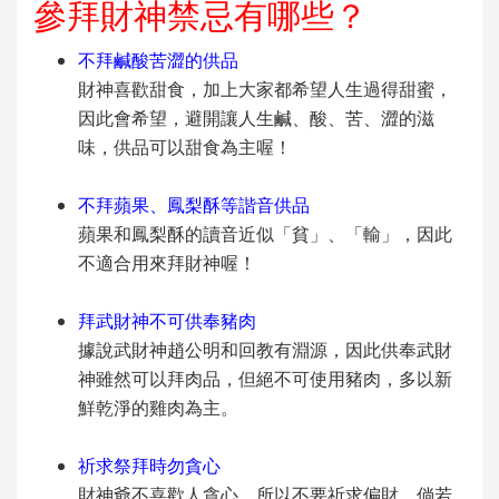
參拜財神禁忌有哪些？
不拜鹹酸苦澀的供品
財神喜歡甜食，加上大家都希望人生過得甜蜜，
因此會希望，避開讓人生鹹、酸、苦、澀的滋
味，供品可以甜食為主喔！
不拜蘋果、鳳梨酥等諧音供品
蘋果和鳳梨酥的讀音近似「貧」、「輸」，因此
不適合用來拜財神喔！
拜武財神不可供奉豬肉
據說武財神趙公明和回教有淵源，因此供奉武財
神雖然可以拜肉品，但絕不可使用豬肉，多以新
鮮乾淨的雞肉為主。
祈求祭拜時勿貪心
財神爺不喜歡人貪心，所以不要祈求偏財，倘若