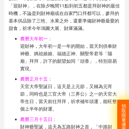
「迎財神」，在除夕晚間11點到初五都是拜財神的最佳
時機，不論是到財神廟或在自家門口拜都可以，參拜的
基本供品除了三牲、水果之外，還要準備財神爺最愛的
甜食，祈求今年鴻圖大展、財庫滿滿。
農曆大年初一：
迎財神，大年初一是一年的開始，當天到供奉財
神爺、媽祖娘娘、福德正神、關聖帝君等「陽
廟」拜拜，許下的願望如同「頭香」，特別容易
實現。
農曆正月十五：
天官大帝聖誕日，這天是上元節，又稱為元宵
節，同時也是三官大帝（三界公）之一的天官大
帝生日，當天前往拜拜，祈求補年頭運，能旺整
領
個上半年的財運。
取
限
農曆三月十五日：
量
優
財神爺聖誕，這天為五路財神之首，「中路財