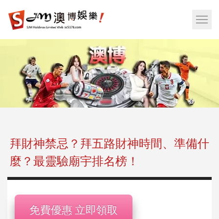
娛
樂
網
城|
站
百
選
家
單
樂|
按
運
鈕
彩|
天
天
樂|
拜財神禁忌？拜五路財神時間、準備什
樂
麼？最靈驗廟宇排名榜！
透
彩
球|
老
免費優惠 立即領取
虎