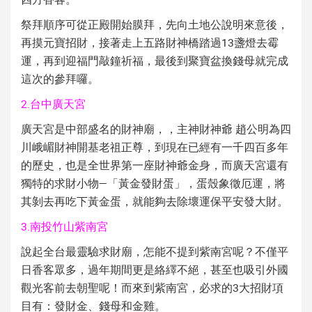
祭拜順序可從正殿開始膜拜，先向土地公說明來意後，
再摸元寶招財，接著走上五路財神橋踏過13盞燈去霉
運，再到迎福門敲鐘祈福，最後到聚寶盆換錢母就完成
這次的參拜囉。
2.台中廣天宮
廣天宮是中部盛名的財神廟，，主神財神爺 趙公明為四
川峨嵋財神開基老祖正尊，到現在已經有一千四百多年
的歷史，也是全世界第一座財神爺金身，而廣天宮還有
獨特的求財小物—「黃金發財蛋」，蛋殼象徵厄運，將
其剝去再吃下黃金蛋，就能夠去除壞運保平安發大財。
3.南投竹山紫南宮
說起全台最靈驗求財廟，怎能不提到紫南宮呢？不僅平
日香客眾多，過年期間更是絡繹不絕，甚至也吸引外國
觀光客前去朝聖呢！而來到紫南宮，必求的3大招財項
目有：發財金、錢母和金雞。