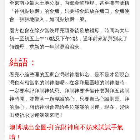
全東南亞最大土地公廟，內部金幣輝煌，甚至擁有號稱
「神明點鈔機」的金爐，只要將金紙放在爐口，金爐便
會一張張地吸入，如同點鈔機一般。
廟方也會在除夕當晚拜完頭香後發放錢母，時間為大年
初一至初五上午10點及下午2點，過年前來參拜別忘了
領錢母，求新的一年財源滾滾來。
結語：
看完小編整理的五家
台灣財神廟排名
，是不是才發現台
灣也有相當多的
財神
廟呢～在參拜
最靈驗的財神廟
時，
一定要牢記
拜財神禁忌
、
拜財神要準備什麼
與
拜五路財
神時間
，並帶著一顆虔誠的心，只要自己心誠則靈、拜
的順心，相信神明會帶給各位滿滿的財運，現在，趕快
出發祈求財運滾滾來吧！
澳博城出金圖-拜完財神廟不妨來試試手氣
唷！