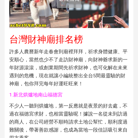
台灣財神廟排名榜
許多人農曆新年走春會到廟裡拜拜，祈求身體健康、平
安順心，當然也少不了走訪財神廟，向財神爺求新的一
年財源滾滾，或創業期間先祈求財神，也可化解在未來
遇到的危機，現在就讓小編統整出全台5間最靈驗的財
神廟，包你拜完每年好運旺旺來！
1.新北烘爐地南山福德宮
不少人一聽到烘爐地，第一反應就是夜景的好去處，不
過在福德宮求財，也相當靈驗呢！據說一名從未到訪過
的商人，在公司經營不順時請求土地公幫忙，順利度過
難關後，帶著善款感謝，也成為當地一段佳話吸引來自
四方香客。