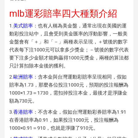
mlb運彩賠率四大種類介紹
1.
美式賠率
：也有人稱為美金盤，通常出現在美國的運
動彩投注站中，且會受到美金匯率的浮動影響，一般美
金盤會有「＋」和「－」兩種表示呈現，＋號後的數字
代表每下注1000元可以拿多少獎金；－號後的數字代表
要下注多少金額才能夠贏得1000元獎金，兩種的算法都
只計算扣除本金後的獲利。
2.
歐洲賠率
：含本金與台灣運動彩賠率呈現相同，假如
賠率為1.73，那麼各位投注1000元，預期的投注報酬為
1000×1.73＝1730，需扣掉投注本金，最後才是淨賺金
額為730元。
3.
香港賠率
：不含本金，假如台灣運動彩券賠率為1.91
在香港賠率為0.91，如果投注1000元，投注報酬為
1000×0.91＝910，也就是淨賺了910元。