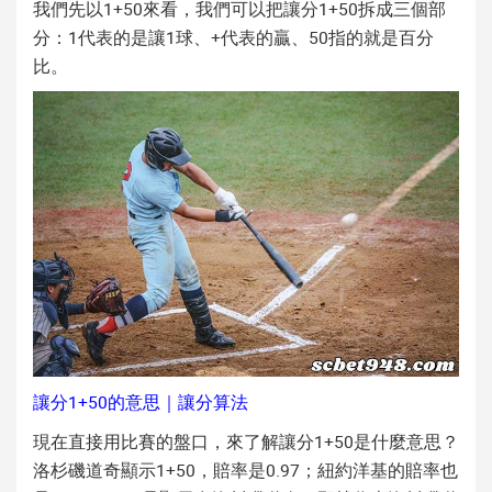
我們先以1+50來看，我們可以把讓分1+50拆成三個部
分：1代表的是讓1球、+代表的贏、50指的就是百分
比。
讓分1+50的意思｜讓分算法
現在直接用比賽的盤口，來了解讓分1+50是什麼意思？
洛杉磯道奇顯示1+50，賠率是0.97；紐約洋基的賠率也