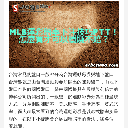
台灣常見的盤口一般都分為台灣運動彩券與地下盤口，
台灣盤就是由台灣運動彩券所開出的運彩盤口，而地下
盤口也叫做國際盤口，是由國際最具有規模與公信力的
博弈公司所開出的，一般盤口的運動彩券分為四種呈現
方式，分為別歐洲賠率、美式賠率、香港賠率、英式賠
率，而大家最常看到的台灣運動彩券是以歐式賠率所呈
現的，在以下小編將會介紹四種賠率的看法，讓各位一
看就通。