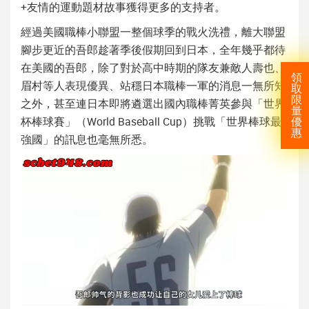
+友情的運動題材故事獲得更多的支持者。
經過美國職棒小聯盟一整個球季的戰火洗禮，離大聯盟
腳步更近的吾郎趁著季後假期回到日本，全年幾乎都待
在美國的吾郎，除了對於高中時期的隊友兼敵人壽也、
領
眉村等人表現優異、站穩日本職棒一軍的消息一無所知
取
限
之外，甚至連日本即將遴選出國內職棒菁英參與「世界
量
杯棒球賽」（World Baseball Cup）挑戰「世界棒球最
優
惠
強國」的訊息也毫無所悉。