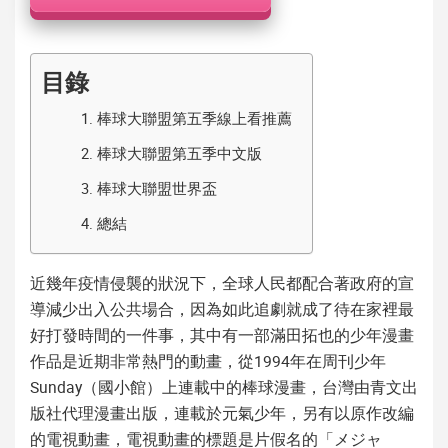
機
目錄
1.
棒球大聯盟第五季線上看推薦
2.
棒球大聯盟第五季中文版
3.
棒球大聯盟世界盃
4.
總結
近幾年疫情侵襲的狀況下，全球人民都配合著政府的宣
導減少出入公共場合，因為如此追劇就成了待在家裡最
好打發時間的一件事，其中有一部滿田拓也的少年漫畫
作品是近期非常熱門的動畫，從1994年在周刊少年
Sunday（國小館）上連載中的棒球漫畫，台灣由青文出
版社代理漫畫出版，連載於元氣少年，另有以原作改編
的電視動畫，電視動畫的標題是片假名的「メジャ