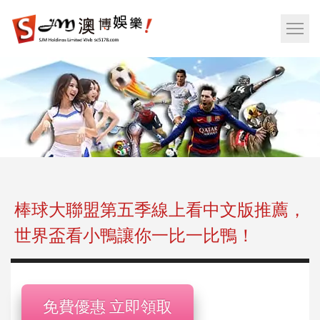
娛
樂
網
城|
站
百
選
家
單
樂|
按
運
鈕
彩|
天
天
樂|
棒球大聯盟第五季線上看中文版推薦，
樂
世界盃看小鴨讓你一比一比鴨！
透
彩
球|
老
免費優惠 立即領取
虎