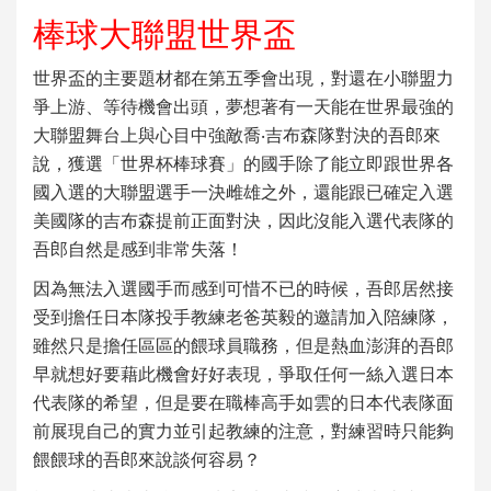
棒球大聯盟世界盃
世界盃的主要題材都在第五季會出現，對還在小聯盟力
爭上游、等待機會出頭，夢想著有一天能在世界最強的
大聯盟舞台上與心目中強敵喬‧吉布森隊對決的吾郎來
說，獲選「世界杯棒球賽」的國手除了能立即跟世界各
國入選的大聯盟選手一決雌雄之外，還能跟已確定入選
美國隊的吉布森提前正面對決，因此沒能入選代表隊的
吾郎自然是感到非常失落！
因為無法入選國手而感到可惜不已的時候，吾郎居然接
受到擔任日本隊投手教練老爸英毅的邀請加入陪練隊，
雖然只是擔任區區的餵球員職務，但是熱血澎湃的吾郎
早就想好要藉此機會好好表現，爭取任何一絲入選日本
代表隊的希望，但是要在職棒高手如雲的日本代表隊面
前展現自己的實力並引起教練的注意，對練習時只能夠
餵餵球的吾郎來說談何容易？