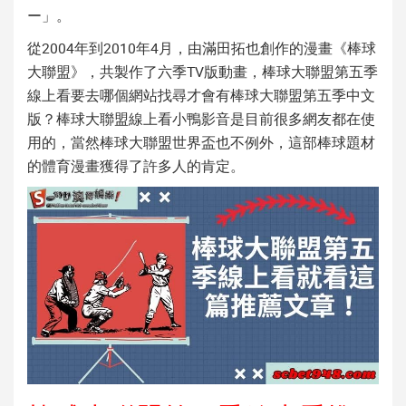
ー」。
從2004年到2010年4月，由滿田拓也創作的漫畫《
棒球
大聯盟
》，共製作了六季TV版動畫，
棒球大聯盟第五季
線上看
要去哪個網站找尋才會有
棒球大聯盟第五季中文
版
？
棒球大聯盟線上看小鴨
影音是目前很多網友都在使
用的，當然
棒球大聯盟世界盃
也不例外，這部棒球題材
的體育漫畫獲得了許多人的肯定。