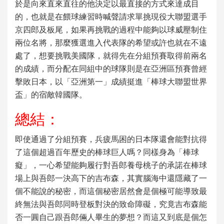
於是向來直來直往的他決定以最直接的方式來達成目
的，也就是在餵球練習時喊聲請求單挑現役大聯盟選手
京四郎及板尾，如果再挑戰的過程中能夠以球威壓制住
兩位名將，那麼獲選進入代表隊的希望或許也就在不遠
處了，想要挑戰美國隊，就得先在分組預賽取得前兩名
的成績，而分配在同組中的球隊則是在亞洲區預賽曾經
擊敗日本，以「亞洲第一」成績挺進「
棒球大聯盟世界
盃
」的宿敵韓國隊。
總結：
即使通過了分組預賽，兵疲馬困的日本隊還會能對抗得
了這個超過百年歷史的棒球巨人嗎？同樣身為「棒球
癡」，一心希望能夠履行對吾郎養母桃子的承諾在棒球
場上與吾郎一決高下的吉布森，其實腦海中還隱藏了一
個不能說的秘密，而這個秘密居然會是個極可能導致最
終無法與吾郎同時登板對決的致命障礙，究竟吉布森能
否一圓自己跟吾郎倆人畢生的夢想？而這又到底是個怎