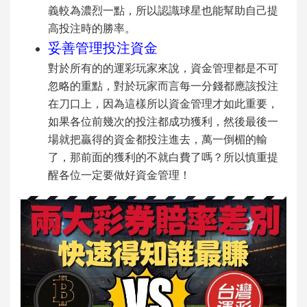
義較為濃烈一點，所以認識球星也能幫助自己提
高投注時的勝率。
妥善管理投注資金
對於所有的的運彩玩家來說，資金管理都是不可
忽略的重點，對於玩家而言每一分錢都應該投注
在刀口上，因為這樣所以資金管理才如此重要，
如果各位前幾次的投注都成功獲利，然後最後一
場就把贏得的資金都投注進去，萬一倒楣的輸
了，那前面的獲利的不就白費了嗎？所以慎重提
醒各位一定要做好資金管理！