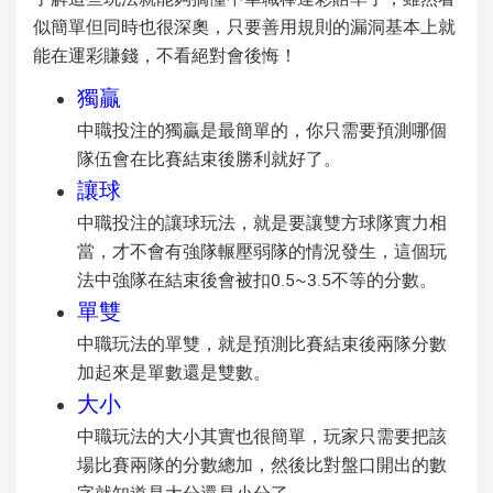
似簡單但同時也很深奧，只要善用規則的漏洞基本上就
能在運彩賺錢，不看絕對會後悔！
獨贏
中職投注的獨贏是最簡單的，你只需要預測哪個
隊伍會在比賽結束後勝利就好了。
讓球
中職投注的讓球玩法，就是要讓雙方球隊實力相
當，才不會有強隊輾壓弱隊的情況發生，這個玩
法中強隊在結束後會被扣0.5~3.5不等的分數。
單雙
中職玩法的單雙，就是預測比賽結束後兩隊分數
加起來是單數還是雙數。
大小
中職玩法的大小其實也很簡單，玩家只需要把該
場比賽兩隊的分數總加，然後比對盤口開出的數
字就知道是大分還是小分了。