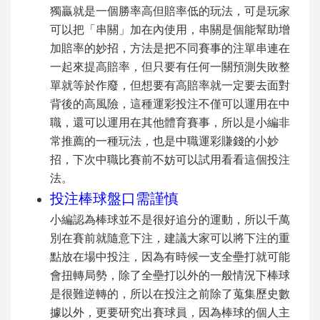
獨贏就是一個勝率高但賠率低的玩法，可是玩家
可以把「串關」加在內使用，串關是個能幫助增
加賠率的妙招，方法是把不同賽事的注單串連在
一起來提高賠率，但只要有任何一關預測失敗整
單就等於作廢，但想要有高賠率就一定要去面對
背後的高風險，這種運彩投注不僅可以運用在中
職，還可以運用在其他體育賽事，所以是小編非
常推薦的一種玩法，也是中職運彩賺錢的小妙
招，下次中職比賽前不妨可以試用看看這個投注
法。
投注棒球盤口需謹慎
小編認為棒球並不是很好追分的運動，所以千萬
別在賽前就隨意下注，建議大家可以將下注的重
點放在場中投注，因為有時候一支全壘打就可能
會扭轉局勢，除了全壘打以外的一般情況下棒球
是很難逆轉的，所以在投注之前除了蒐集歷史數
據以外，更要研究出賽球員，因為棒球的個人主