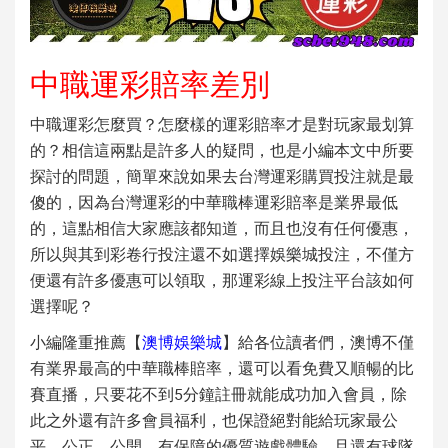
中職運彩賠率差別
中職運彩怎麼買
？怎麼樣的
運彩賠率
才是對玩家最划算
的？相信這兩點是許多人的疑問，也是小編本文中所要
探討的問題，簡單來說如果去台灣運彩購買投注就是最
傻的，因為台灣運彩的
中華職棒運彩賠率
是業界最低
的，這點相信大家應該都知道，而且也沒有任何優惠，
所以與其到彩卷行投注還不如選擇娛樂城投注，不僅方
便還有許多優惠可以領取，那運彩線上投注平台該如何
選擇呢？
小編隆重推薦【
澳博娛樂城
】給各位讀者們，澳博不僅
有業界最高的
中華職棒賠率
，還可以看免費又順暢的比
賽直播，只要花不到5分鐘註冊就能成功加入會員，除
此之外還有許多會員福利，也保證絕對能給玩家最公
平、公正、公開、有保障的優質遊戲體驗，且還有球隊