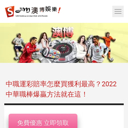
娛
樂
網
城|
站
百
選
家
單
樂|
按
運
鈕
彩|
天
天
樂|
中職運彩賠率怎麼買獲利最高？2022
樂
中華職棒爆贏方法就在這！
透
彩
球|
老
免費優惠 立即領取
虎