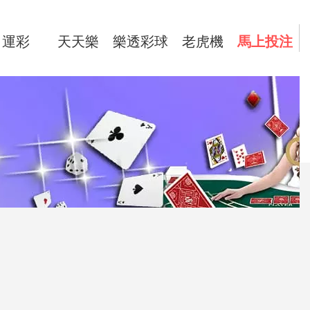
運彩
天天樂
樂透彩球
老虎機
馬上投注