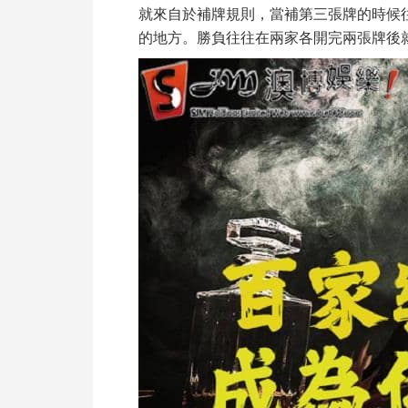
就來自於補牌規則，當補第三張牌的時候
的地方。勝負往往在兩家各開完兩張牌後