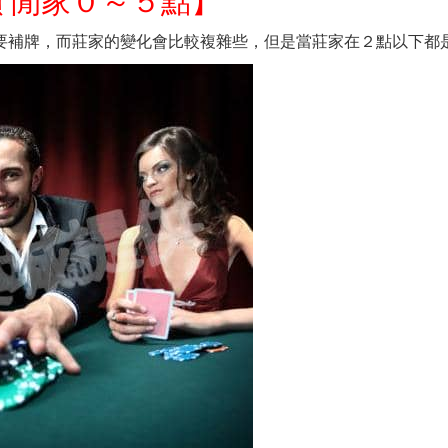
 閒家０～５點】
要補牌，而莊家的變化會比較複雜些，但是當莊家在２點以下都