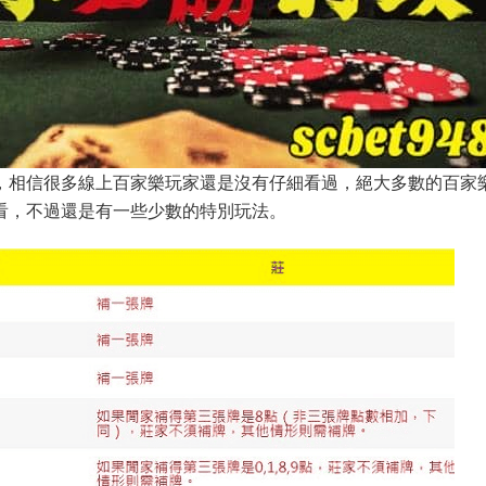
，相信很多線上百家樂玩家還是沒有仔細看過，絕大多數的百家
看，不過還是有一些少數的特別玩法。