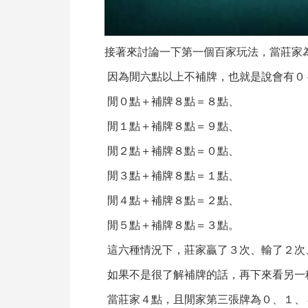
接著來討論一下第一個百家玩法，當莊家
因為閒六點以上不補牌，也就是說會有０
閒０點＋補牌８點＝８點、
閒１點＋補牌８點＝９點、
閒２點＋補牌８點＝０點、
閒３點＋補牌８點＝１點、
閒４點＋補牌８點＝２點、
閒５點＋補牌８點＝３點。
這六種情況下，莊家贏了３次、輸了２次
如果不是很了解補牌的話，再下來看另一
當莊家４點，且閒家第三張牌為０、１、