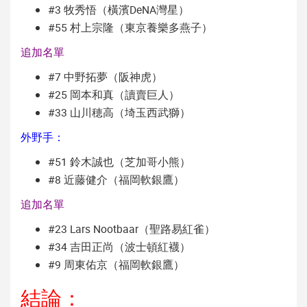
#3 牧秀悟（橫濱DeNA灣星）
#55 村上宗隆（東京養樂多燕子）
追加名單
#7 中野拓夢（阪神虎）
#25 岡本和真（讀賣巨人）
#33 山川穂高（埼玉西武獅）
外野手：
#51 鈴木誠也（芝加哥小熊）
#8 近藤健介（福岡軟銀鷹）
追加名單
#23 Lars Nootbaar（聖路易紅雀）
#34 吉田正尚（波士頓紅襪）
#9 周東佑京（福岡軟銀鷹）
結論：