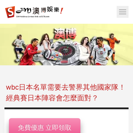
娛
樂
網
城|
站
百
選
家
單
樂|
按
運
鈕
彩|
天
天
樂|
wbc日本名單需要去警界其他國家隊！
樂
經典賽日本陣容會怎麼面對？
透
彩
球|
老
免費優惠 立即領取
虎