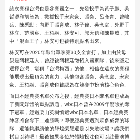
該次賽程台灣也是參賽國之一，先發投手為黃子鵬、吳
哲源和胡智為，救援投手宋家豪、張奕、呂彥青、曾峻
岳、陳禹勳；內野手張育成、林子偉、吳念庭，外野手
林立、范國宸、王柏融、林安可、郭天信和陳晨威，其
中「混血王子」林安可也被特別點名出來。
林安可在2020年敲出單季第30支全雷打，加上由於母
親是阿根廷人，曾經被阿根廷徵招入國家隊，後來堅定
選擇台灣，堪稱「台灣梅西」的他，相信在這次的賽程
能展現出最頂尖的實力，其他包含張奕、吳念庭、宋家
豪、王柏融、張育成也被認為在競賽中扮演核心角色。
而
日本經典賽名單
公布之後，
經典賽日本隊名單
也成為
了新聞媒體的重點議題，
wbc日本
曾在2009年驚險的奪
下冠軍，經過栗山英樹慎選
wbc日本名單
，
日本經典賽
陣容
將會奪下二連勝嗎？即便
經典賽
遇到眾多威脅的球
隊，還能夠繼續他的輝煌榮耀還是以失敗收場？讓我們
拭目以待吧！最後如果各位想體驗投注也可以註冊
澳博