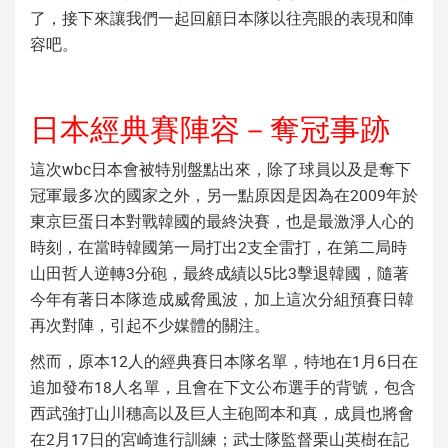
了，接下來讓我們一起回顧日本隊以往亮眼的表現和陣
容吧。
日本經典賽陣容－奪冠事跡
這次wbc日本會被特別盤點出來，除了球員以及是奪下
冠軍最多次的國家之外，另一點原因是因為在2009年於
東京巨蛋日本對戰韓國的最終決賽，也是最激淨人心的
時刻，在當時韓國第一局打出2支全雷打，在第二局時
山田哲人逆轉3分砲，最終成績以5比3擊退韓國，隨著
今年有著日本隊造成威脅風波，加上這次分組預賽日韓
再次對陣，引起不少媒體的關注。
然而，原本12人的經典賽日本隊名單，特地在1月6日在
追加發布18人名單，且會在下文公布選手的背號，包含
西武強打山川穗高以及巨人主砲岡本和真，成員也將會
在2月17日的宮崎進行訓練；武士隊監督栗山英樹在記