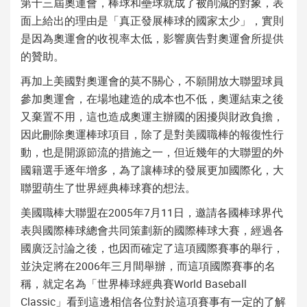
第十三屆奧運會，棒球和壘球就成了被削減的對象，表
面上給出的理由是「真正發展棒球的國家太少」，實則
是因為奧運會的收視率太低，影響廣告對奧運會所提供
的贊助。
再加上美國對奧運會的莫不關心，不願開放大聯盟球員
參加奧運會，在場地建造的成本也不低，奧運結束之後
又棄置不用，這也造成奧運主辦國的困擾與財政負擔，
因此刪除奧運棒球項目，除了是對美國職棒的報復性行
動，也是開源節流的措施之一，但近幾年的大聯盟的外
國籍選手逐年增多，為了讓棒球的發展更加國際化，大
聯盟萌生了世界經典棒球賽的想法。
美國職棒大聯盟在2005年7月11日，邀請各國棒球界代
表與國際棒球總會共同策劃新的國際棒球大賽，經過各
國廣泛討論之後，也因而確定了這項國際賽事的舉行，
並決定將在2006年三月間舉辦，而這項國際賽事的名
稱，就定名為「世界棒球經典賽World Baseball
Classic」看到這邊相信各位對於這項賽事有一定的了解