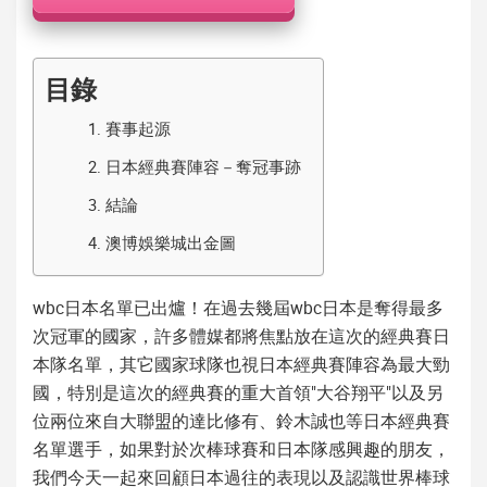
機
目錄
1.
賽事起源
2.
日本經典賽陣容－奪冠事跡
3.
結論
4.
澳博娛樂城出金圖
wbc日本名單
已出爐！在過去幾屆
wbc日本
是奪得最多
次冠軍的國家，許多體媒都將焦點放在這次的
經典賽日
本隊名單
，其它國家球隊也視
日本經典賽陣容
為最大勁
國，特別是這次的
經典賽
的重大首領"大谷翔平"以及另
位兩位來自大聯盟的達比修有、鈴木誠也等
日本經典賽
名單
選手，如果對於次棒球賽和日本隊感興趣的朋友，
我們今天一起來回顧日本過往的表現以及認識世界棒球