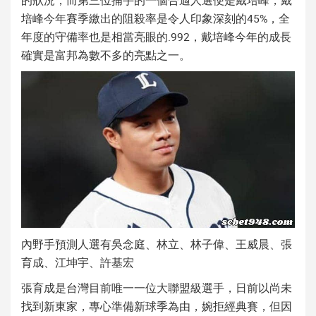
的狀況，而第三位捕手的一個合適人選便是戴培峰，戴
培峰今年賽季繳出的阻殺率是令人印象深刻的45%，全
年度的守備率也是相當亮眼的.992，戴培峰今年的成長
確實是富邦為數不多的亮點之一。
內野手預測人選有吳念庭、林立、林子偉、王威晨、張
育成、江坤宇、許基宏
張育成是台灣目前唯一一位大聯盟級選手，日前以尚未
找到新東家，專心準備新球季為由，婉拒經典賽，但因