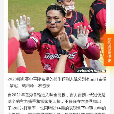
領
取
限
量
優
惠
2023經典賽中華隊名單的捕手預測人選分別有吉力吉撈
‧ 鞏冠、戴培峰、林岱安
自2021年選秀首輪進入味全龍後，吉力吉撈 ‧ 鞏冠便是
味全的主力捕手和當家第四棒，不僅僅在本賽季繳出
了.286的打擊率，也同時以14轟的表現拿下中職33年的