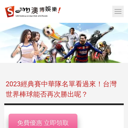
娛
樂
網
城|
站
百
選
家
單
樂|
按
運
鈕
彩|
天
天
樂|
2023經典賽中華隊名單看過來！台灣
樂
世界棒球能否再次勝出呢？
透
彩
球|
老
免費優惠 立即領取
虎