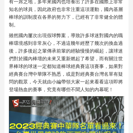
有一席之地，多年來國內也培養出了許多在國際上非常
知名的球員，因此政府也非常注重這項運動，國內基層
棒球的訓制度在各界的努力下，已經有了非常健全的體
制。
雖然國內屢次出現假球弊案，導致許多球迷對國內的職
棒環境感到非常灰心，不過這幾年經歷了幾次的換血過
後，許多後起之輩傳承前輩的經驗慢慢的崛起，讓球迷
們對於國內棒壇的未來又重新燃起了希望，而有關注
世
界棒球
的球迷一定都知道
棒球經典賽
這項賽事，如果對
經典賽台灣
中華隊不熟悉，或是對
經典賽台灣名單
有疑
問的觀眾，今天就由小編帶領大家一起來看看這項即將
登場熱血的賽事，究竟有哪些不聞人知的內幕呢！