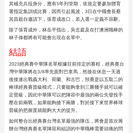
其補充兵役身分，應有5年列管期，依規定要參加體育
署指定集訓或比賽，因而引起風波，3日在中職會長蔡
其昌親自邀請下，張育成改口，若入選一定義不容辭。
除了張育成外，林岳平指出，吳念庭及在打澳洲職棒的
林子偉都將有可能會出現在名單中。
結語
2023經典賽中華隊名單
根據目前排定的賽程，
經典賽台
灣
中華隊將在3/8率先面對巴拿馬，然後在休息一天過
後接連出戰義大利、荷蘭、和古巴，預賽是以五取二的
棒球經典賽
晉級模式，只要能夠拿到三勝幾乎就可以確
定晉級，因此中華隊可以把陣容中最強的兩位先發投手
壓在前兩戰，如果能夠搶下兩勝，對於接下來
世界棒球
晉級的把握度就能夠大大的提升。
如何整合出
經典賽台灣名單
最強的隊伍，將會是首次籌
辦
台灣經典賽名單
陣容和組訓的中華職棒需要頭痛的問