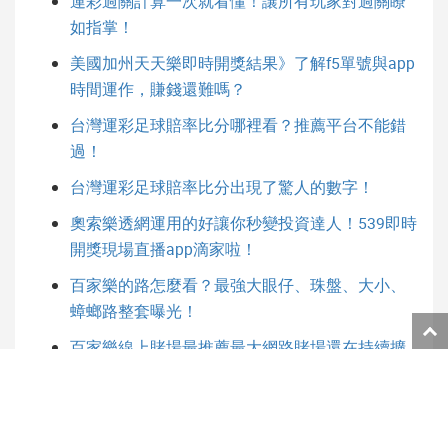
運彩過關計算一次就看懂！讓所有玩家對過關瞭
如指掌！
美國加州天天樂即時開獎結果》了解f5單號與app
時間運作，賺錢還難嗎？
台灣運彩足球賠率比分哪裡看？推薦平台不能錯
過！
台灣運彩足球賠率比分出現了驚人的數字！
奧索樂透網運用的好讓你秒變投資達人！539即時
開獎現場直播app滴家啦！
百家樂的路怎麼看？最強大眼仔、珠盤、大小、
蟑螂路整套曝光！
返
百家樂線上賭場最推薦最大網路賭場還在持續擴
回
大經營！
頁
面
頂