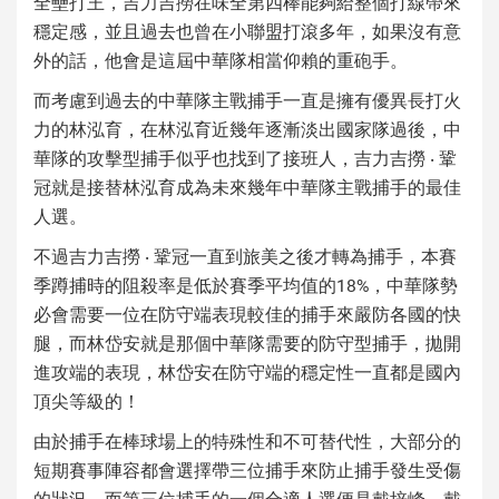
全壘打王，吉力吉撈在味全第四棒能夠給整個打線帶來
穩定感，並且過去也曾在小聯盟打滾多年，如果沒有意
外的話，他會是這屆中華隊相當仰賴的重砲手。
而考慮到過去的中華隊主戰捕手一直是擁有優異長打火
力的林泓育，在林泓育近幾年逐漸淡出國家隊過後，中
華隊的攻擊型捕手似乎也找到了接班人，吉力吉撈 ‧ 鞏
冠就是接替林泓育成為未來幾年中華隊主戰捕手的最佳
人選。
不過吉力吉撈 ‧ 鞏冠一直到旅美之後才轉為捕手，本賽
季蹲捕時的阻殺率是低於賽季平均值的18%，中華隊勢
必會需要一位在防守端表現較佳的捕手來嚴防各國的快
腿，而林岱安就是那個中華隊需要的防守型捕手，拋開
進攻端的表現，林岱安在防守端的穩定性一直都是國內
頂尖等級的！
由於捕手在棒球場上的特殊性和不可替代性，大部分的
短期賽事陣容都會選擇帶三位捕手來防止捕手發生受傷