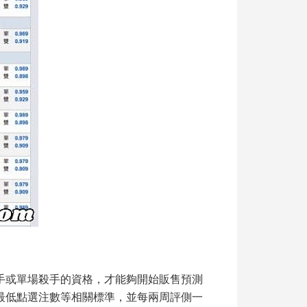
手或單場殺手的資格，才能夠開始販售預測
最低點選注數等相關標準，並每兩周評側一