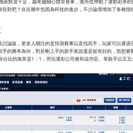
大感新鮮度十足，越來越關心體育賽事，進而也帶動了運動彩券的
預告對吧？在近幾年也因為科技的進步，不少論壇增加了各種指
事
及討論版，更多人關注的是預測賽事以及找高手，玩家可以通過
寫手的勝率為何，對於剛上手的新手來說還是挺有好的，而想要
新台比的換算是1：1，而玩運彩公司會和這些莊、單殺手以五