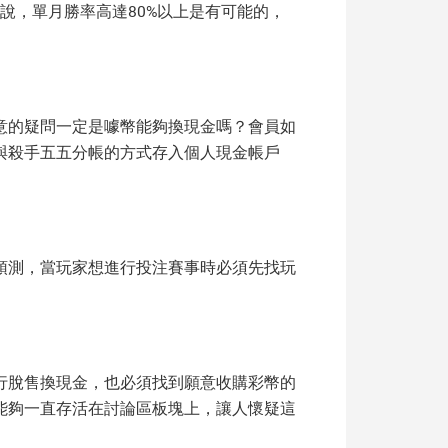
來說，單月勝率高達80%以上是有可能的，
意的疑問一定是噱幣能夠換現金嗎？會員如
與殺手五五分帳的方式存入個人現金帳戶
預測，當玩家想進行投注賽事時必須先找玩
行脫售換現金，也必須找到願意收購彩幣的
能夠一直存活在討論區板塊上，讓人懷疑這