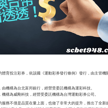
體育投注彩券，依該國《運動彩券發行條例》發行，由主管機關公
3年，由機構為台北富邦銀行，經營受委託機構為運彩科技。
3年，機構為威剛科技，經營受委託機構為台灣運動彩券公司。
的服務不僅是品質在量上面，也做了非常大的提升，推出了全新