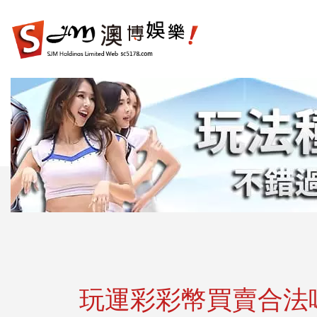
娛
樂
城|
百
家
樂|
運
彩|
天
天
樂|
樂
透
彩
球|
玩運彩彩幣買賣合法
老
虎