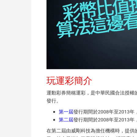
玩運彩簡介
運動彩券簡稱運彩，是中華民國合法授權的
發行。
第一屆
發行期間於2008年至201
第二屆
發行期間於2008年至201
在第二屆由威剛科技為擔任機構時，提供