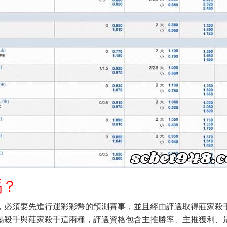
嗎？
，必須要先進行運彩彩幣的預測賽事，並且經由評選取得莊家殺
場殺手與莊家殺手這兩種，評選資格包含主推勝率、主推獲利、