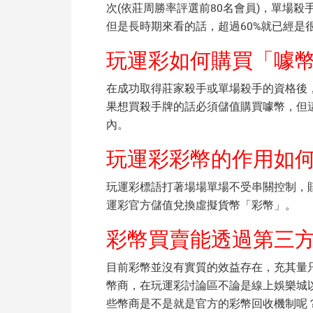
次(依莊周勝率評選前80名會員)，單場殺
但是長時期來看的話，超過60%就已經是
玩運彩如何購買「噱
在成功取得莊家殺手或單場殺手的資格後
果想買殺手牌的話必須儲值購買噱幣，但
內。
玩運彩彩幣的作用如
玩運彩標語打著場場單場不受串關控制，
運彩官方儲值兌換虛擬貨幣「彩幣」。
彩幣買賣能透過第三
目前彩幣並沒有實質的效益存在，充其量
幣商，在玩運彩討論區不論是線上娛樂城
些幣商是不是就是官方的彩幣回收機制呢