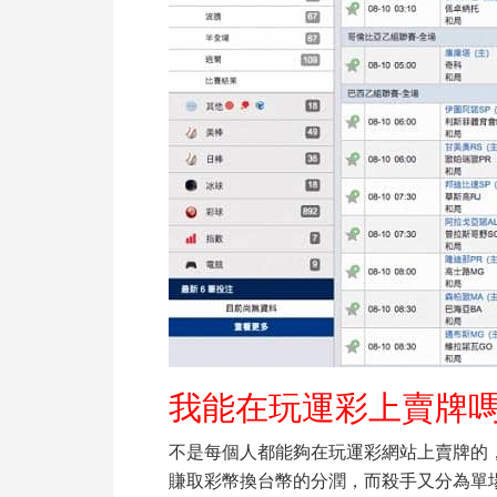
我能在玩運彩上賣牌
不是每個人都能夠在玩運彩網站上賣牌的
賺取彩幣換台幣的分潤，而殺手又分為單