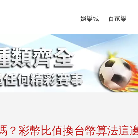
娛樂城
百家樂
嗎？彩幣比值換台幣算法這