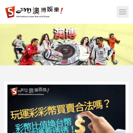
娛
樂
網
城|
站
百
選
家
單
樂|
按
運
鈕
彩|
天
天
樂|
樂
透
彩
球|
老
虎