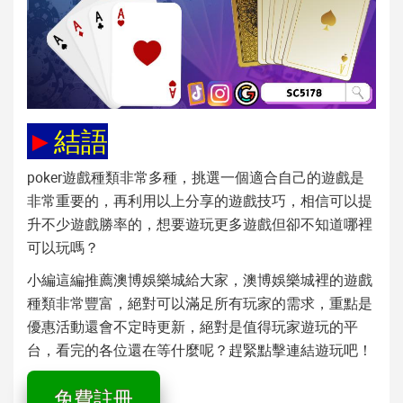
►
結語
poker遊戲
種類非常多種，挑選一個適合自己的遊戲是
非常重要的，再利用以上分享的遊戲技巧，相信可以提
升不少遊戲勝率的，想要遊玩更多遊戲但卻不知道哪裡
可以玩嗎？
小編這編推薦澳博娛樂城給大家，澳博娛樂城裡的遊戲
種類非常豐富，絕對可以滿足所有玩家的需求，重點是
優惠活動還會不定時更新，絕對是值得玩家遊玩的平
台，看完的各位還在等什麼呢？趕緊點擊連結遊玩吧！
免費註冊