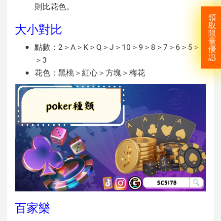
則比花色。
領
取
大小對比
限
量
點數：2＞A＞K＞Q＞J＞10＞9＞8＞7＞6＞5＞4
優
惠
＞3
花色：黑桃＞紅心＞方塊＞梅花
百家樂