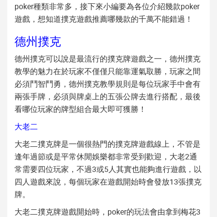
poker種類
非常多，接下來小編要為各位介紹幾款poker
遊戲，想知道撲克遊戲推薦哪幾款的千萬不能錯過！
德州撲克
德州撲克可以說是最流行的撲克牌遊戲之一，
德州撲克
教學
的魅力在於玩家不僅僅只能靠運氣取勝，玩家之間
必須鬥智鬥勇，德州撲克教學規則是每位玩家手中會有
兩張手牌，必須與牌桌上的五張公牌去進行搭配，最後
看哪位玩家的牌型組合最大即可獲勝！
大老二
大老二撲克牌是一個很熱門的撲克牌遊戲線上，不管是
逢年過節或是平常休閒娛樂都非常受到歡迎，大老2通
常需要四位玩家，不過3或5人其實也能夠進行遊戲，以
四人遊戲來說，每個玩家在遊戲開始時會發放13張撲克
牌。
大老二撲克牌
遊戲開始時，poker的玩法會由拿到梅花3