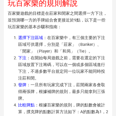
玩百家樂的規則解說
百家樂遊戲的目標是在莊家和閒家之間選擇一方下注，
並預測哪一方的手牌組合會更接近於9點，以下是一些
玩百家樂的基本步驟和指南：
選擇下注區域
：在百家樂中，有三個主要的下注
區域可供選擇，分別是「莊家」（Banker）、
「閒家」（Player）和「和局」（Tie）。
下注
：在開始每局遊戲之前，需要在選定的下注
區域放置下注籌碼，可以在一個或多個區域進行
下注，不過多數平台規定同一位玩家不能同時投
注莊和閒。
發牌
：一旦所有玩家完成下注，莊閒兩家各會取
得兩張牌，根據補牌的規則，最多只能拿到三張
牌。
比較牌點
：根據百家樂的規則，牌的點數會被計
算，撲克牌的點數計算方法如下：A的點數為1，2