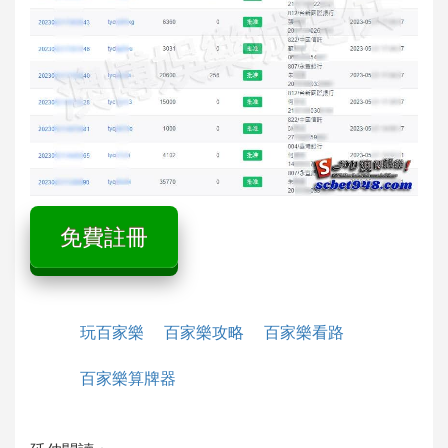
免費註冊
玩百家樂
百家樂攻略
百家樂看路
百家樂算牌器