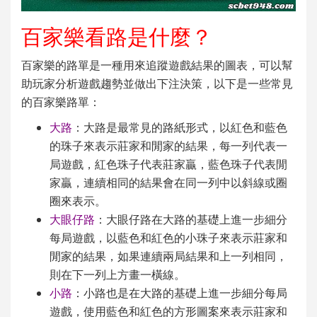
百家樂看路是什麼？
百家樂的路單是一種用來追蹤遊戲結果的圖表，可以幫
助玩家分析遊戲趨勢並做出下注決策，以下是一些常見
的百家樂路單：
大路
：大路是最常見的路紙形式，以紅色和藍色
的珠子來表示莊家和閒家的結果，每一列代表一
局遊戲，紅色珠子代表莊家贏，藍色珠子代表閒
家贏，連續相同的結果會在同一列中以斜線或圈
圈來表示。
大眼仔路
：大眼仔路在大路的基礎上進一步細分
每局遊戲，以藍色和紅色的小珠子來表示莊家和
閒家的結果，如果連續兩局結果和上一列相同，
則在下一列上方畫一橫線。
小路
：小路也是在大路的基礎上進一步細分每局
遊戲，使用藍色和紅色的方形圖案來表示莊家和