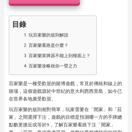
機
目錄
1.
玩百家樂的規則解說
2.
百家樂看路是什麼？
3.
百家樂算牌器不能上到檯面上？
4.
百家樂攻略祝你一臂之力
百家樂是一種受歡迎的賭博遊戲，常見於傳統和線上的
賭場，這個遊戲源於中世紀的意大利西西里島，如今已
在世界各地廣受歡迎。
玩百家樂的規則相對簡單，玩家需要在「閒家」和「莊
家」之間選擇下注，遊戲的目標是預測哪一方的手牌總
點數更接近或等於9，了解百家樂看路下注「閒家」