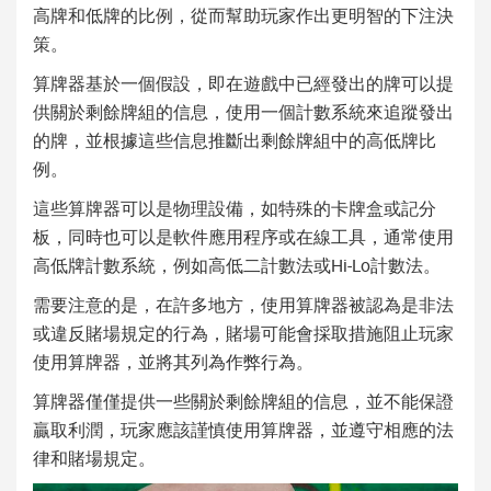
高牌和低牌的比例，從而幫助玩家作出更明智的下注決
策。
算牌器基於一個假設，即在遊戲中已經發出的牌可以提
供關於剩餘牌組的信息，使用一個計數系統來追蹤發出
的牌，並根據這些信息推斷出剩餘牌組中的高低牌比
例。
這些算牌器可以是物理設備，如特殊的卡牌盒或記分
板，同時也可以是軟件應用程序或在線工具，通常使用
高低牌計數系統，例如高低二計數法或Hi-Lo計數法。
需要注意的是，在許多地方，使用算牌器被認為是非法
或違反賭場規定的行為，賭場可能會採取措施阻止玩家
使用算牌器，並將其列為作弊行為。
算牌器僅僅提供一些關於剩餘牌組的信息，並不能保證
贏取利潤，玩家應該謹慎使用算牌器，並遵守相應的法
律和賭場規定。