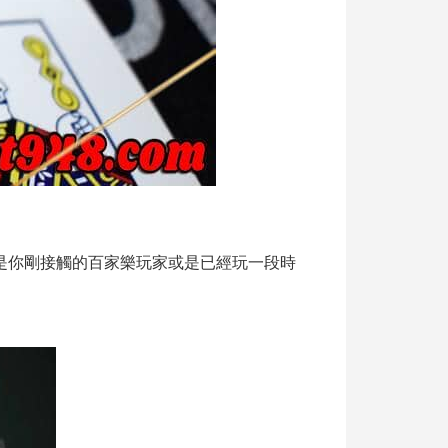
是你剛接觸的百家樂玩家或是已經玩一段時