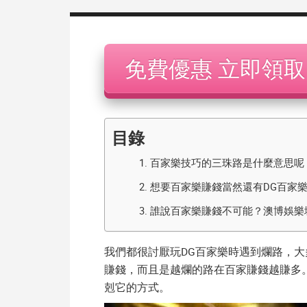
機
免費優惠 立即領取
目錄
1.
百家樂技巧的三珠路是什麼意思呢
2.
想要百家樂賺錢當然還有DG百家
3.
誰說百家樂賺錢不可能？澳博娛樂
我們都很討厭玩
DG百家樂
時遇到爛路，大
賺錢
，而且是越爛的路在百家賺錢越賺多
剋它的方式。