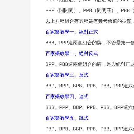
PPP（閒閒閒）、PPB（閒閒莊）、PBB
以上八種組合有五種最有參考價值的型態
百家樂教學一、絕對正式
BBB、PPP這兩個組合的牌，不管是第
百家樂教學二、絕對反式
BPP、PBB這兩個組合的牌，是與絕對
百家樂教學三、反式
BBP、BPP、BPB、PPB、PBB、P
百家樂教學四、連式
BBB、PPP、BBP、PPB、PBB、
百家樂教學五、跳式
PBP、BPB、BBP、PPB、PBB、