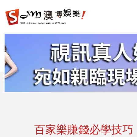
娛
樂
城|
百
家
樂|
運
彩|
天
天
樂|
樂
透
彩
球|
百家樂賺錢必學技巧
老
虎