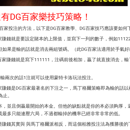
有DG百家樂技巧策略！
百家投注的方法，以下是DG百家教學、DG百家技巧應該要如何
家賺錢就是要設定賭本的上限值，並寫下一列的數子，例如11122
但如果是輸的話就是消去兩組號碼。（此DG百家法適用於手氣好
百家賺錢就是寫下111111，注碼前後相加，贏了就直接消去，
連輸兩次的話1注就可以使用蒙特卡洛玩法投注。
家賺錢是DG百家最著名的下注之一，馬丁格爾策略即為輸的話以兩
贏為止。
本，並且倒贏最開始的本金。但他的缺點就是你的本必須夠厚，
或最多只能連壓六局，不過都輸掉的機率已經非常非常的低。
樂賺錢
其實與 與馬丁格爾派相反，而這個柏雅投注法為獲勝後的