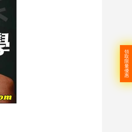
領
取
限
量
優
惠