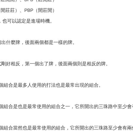
（閒莊莊）、PBP（閒莊閒）
，也可以認定是進場時機。
一個出什麼牌，後面兩個都是一樣的牌。
正式剛好相反，第一個出了牌，後面兩個則是相反的牌。
BP這六個組合是最多人使用的打法也是最常出現的組合。
BPP這六個組合是也是最常使用的組合之一，它所開出的三珠路中至少
BPP這六個組合當然也是最常使用的組合，它所開出的三珠路至少會有