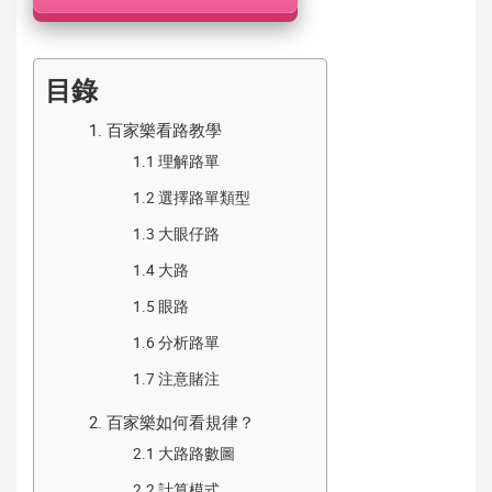
機
目錄
1.
百家樂看路教學
1.1
理解路單
1.2
選擇路單類型
1.3
大眼仔路
1.4
大路
1.5
眼路
1.6
分析路單
1.7
注意賭注
2.
百家樂如何看規律？
2.1
大路路數圖
2.2
計算模式