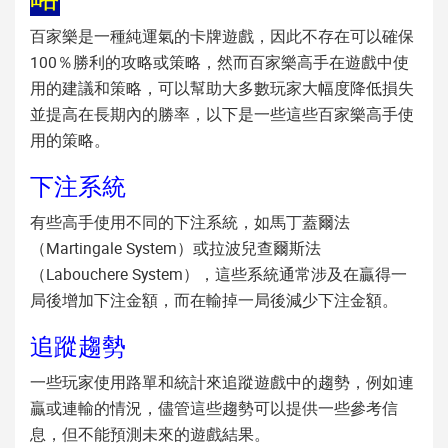
百家樂是一種純運氣的卡牌遊戲，因此不存在可以確保
100％勝利的攻略或策略，然而百家樂高手在遊戲中使
用的建議和策略，可以幫助大多數玩家大幅度降低損失
並提高在長期內的勝率，以下是一些這些百家樂高手使
用的策略。
下注系統
有些高手使用不同的下注系統，如馬丁蓋爾法
（Martingale System）或拉波兒查爾斯法
（Labouchere System），這些系統通常涉及在贏得一
局後增加下注金額，而在輸掉一局後減少下注金額。
追蹤趨勢
一些玩家使用路單和統計來追蹤遊戲中的趨勢，例如連
贏或連輸的情況，儘管這些趨勢可以提供一些參考信
息，但不能預測未來的遊戲結果。