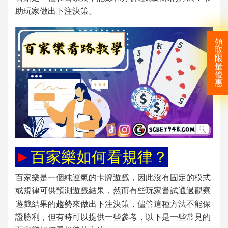
助玩家做出下注決策。
領
取
限
量
優
惠
►
百家樂如何看規律？
百家樂是一個純運氣的卡牌遊戲，因此沒有固定的模式
或規律可供預測遊戲結果，然而有些玩家嘗試通過觀察
遊戲結果的趨勢來做出下注決策，儘管這種方法不能保
證勝利，但有時可以提供一些參考，以下是一些常見的