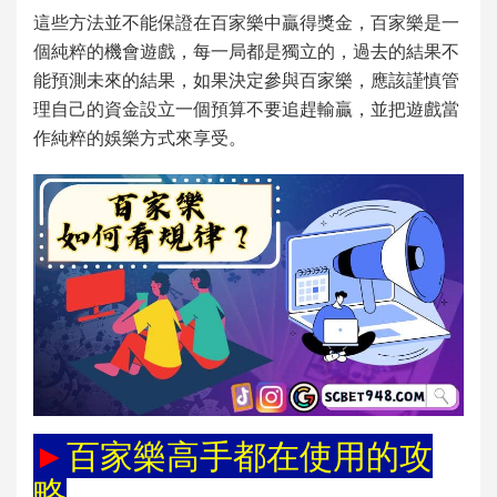
這些方法並不能保證在百家樂中贏得獎金，百家樂是一
個純粹的機會遊戲，每一局都是獨立的，過去的結果不
能預測未來的結果，如果決定參與百家樂，應該謹慎管
理自己的資金設立一個預算不要追趕輸贏，並把遊戲當
作純粹的娛樂方式來享受。
►
百家樂高手都在使用的攻
略