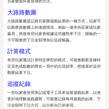
百家樂如何看規律的方法。
大路路數圖
大路路數圖是記錄百家樂遊戲結果的一種方式，玩家可
以觀察路數圖上的連續情況，例如一連串的莊家或玩家
贏局，然後有些玩家會根據這些趨勢來下注，賭輸的一
方可能會把下注金額增加以追趕輸贏。
計算模式
有些玩家嘗試計算特定牌型的模式，可能會觀察某種特
定花色或點數的牌在一局中的出現頻率，然後基於這些
觀察結果下注。
追蹤紀錄
一些玩家會使用筆記或電子工具來追蹤遊戲結果，以便
更好地理解遊戲趨勢，可能會記錄每局遊戲的結果、下
注金額和下注方式，以分析自己的表現。