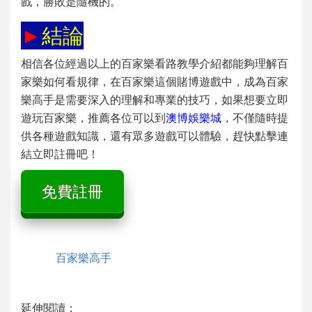
戲，勝敗是隨機的。
►
結論
相信各位經過以上的
百家樂看路教學
介紹都能夠理解
百
家樂如何看規律
，在百家樂這個賭博遊戲中，成為
百家
樂高手
是需要深入的理解和專業的技巧，如果想要立即
遊玩百家樂，推薦各位可以到
澳博娛樂城
，不僅隨時提
供各種遊戲知識，還有眾多遊戲可以體驗，趕快點擊連
結立即註冊吧！
免費註冊
百家樂高手
延伸閱讀：