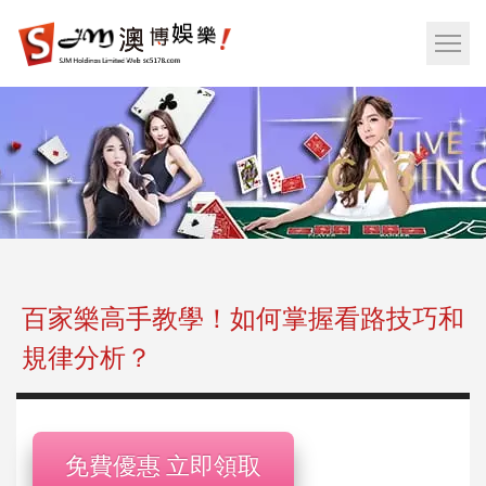
娛
樂
網
城|
站
百
選
家
單
樂|
按
運
鈕
彩|
天
天
樂|
百家樂高手教學！如何掌握看路技巧和
樂
規律分析？
透
彩
球|
老
免費優惠 立即領取
虎