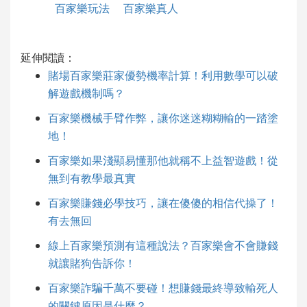
百家樂玩法
百家樂真人
延伸閱讀：
賭場百家樂莊家優勢機率計算！利用數學可以破
解遊戲機制嗎？
百家樂機械手臂作弊，讓你迷迷糊糊輸的一踏塗
地！
百家樂如果淺顯易懂那他就稱不上益智遊戲！從
無到有教學最真實
百家樂賺錢必學技巧，讓在傻傻的相信代操了！
有去無回
線上百家樂預測有這種說法？百家樂會不會賺錢
就讓賭狗告訴你！
百家樂詐騙千萬不要碰！想賺錢最終導致輸死人
的關鍵原因是什麼？