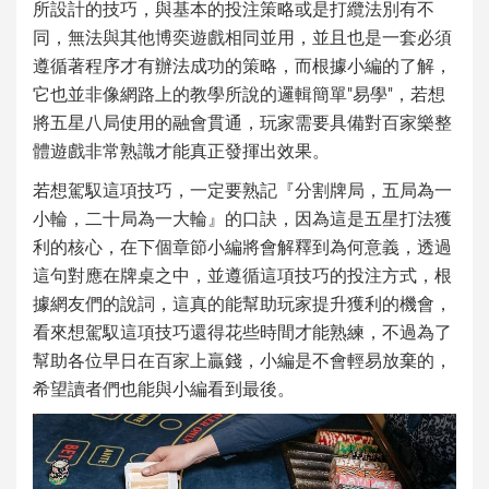
所設計的技巧，與基本的投注策略或是打纜法別有不
同，無法與其他博奕遊戲相同並用，並且也是一套必須
遵循著程序才有辦法成功的策略，而根據小編的了解，
它也並非像網路上的教學所說的邏輯簡單"易學"，若想
將五星八局使用的融會貫通，玩家需要具備對百家樂整
體遊戲非常熟識才能真正發揮出效果。
若想駕馭這項技巧，一定要熟記『分割牌局，五局為一
小輪，二十局為一大輪』的口訣，因為這是五星打法獲
利的核心，在下個章節小編將會解釋到為何意義，透過
這句對應在牌桌之中，並遵循這項技巧的投注方式，根
據網友們的說詞，這真的能幫助玩家提升獲利的機會，
看來想駕馭這項技巧還得花些時間才能熟練，不過為了
幫助各位早日在百家上贏錢，小編是不會輕易放棄的，
希望讀者們也能與小編看到最後。