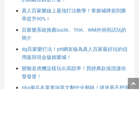
真人百家樂線上最強打法教學！掌握補牌規則勝
率提升90%！
百家樂系統推薦|sa36、THA、WM外掛與試玩的
簡介
dg百家樂打法！ptt網友喻為真人百家最好玩的信
用版與現金版娛樂城！
變臉老虎機這樣玩出高賠率！買經典款保證讓你
發發發！
返
nba傷兵名單查詢英文翻中全都錄！球迷最不想面
回
對的一面！
頁
面
頂
端