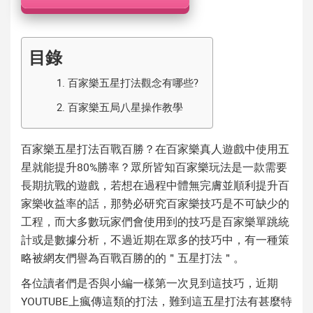
機
目錄
1.
百家樂五星打法觀念有哪些?
2.
百家樂五局八星操作教學
百家樂五星打法
百戰百勝？在
百家樂真人
遊戲中使用五
星就能提升80%勝率？眾所皆知
百家樂玩法
是一款需要
長期抗戰的遊戲，若想在過程中體無完膚並順利提升
百
家樂收益率
的話，那勢必研究
百家樂
技巧是不可缺少的
工程，而大多數玩家們會使用到的技巧是
百家樂單跳統
計
或是數據分析，不過近期在眾多的技巧中，有一種策
略被網友們譽為百戰百勝的的＂
五星打法
＂。
各位讀者們是否與小編一樣第一次見到這技巧，近期
YOUTUBE上瘋傳這類的打法，難到這五星打法有甚麼特