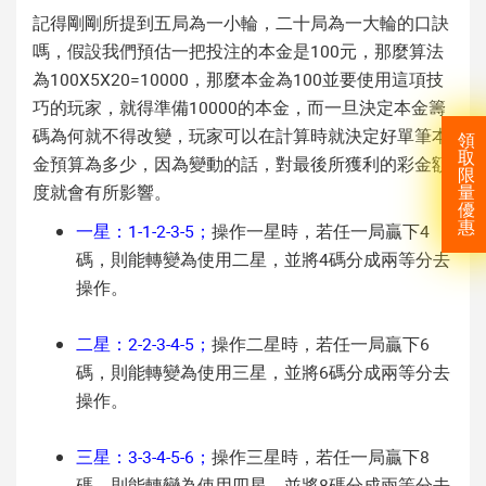
記得剛剛所提到五局為一小輪，二十局為一大輪的口訣
嗎，假設我們預估一把投注的本金是100元，那麼算法
為100X5X20=10000，那麼本金為100並要使用這項技
巧的玩家，就得準備10000的本金，而一旦決定本金籌
碼為何就不得改變，玩家可以在計算時就決定好單筆本
領
取
金預算為多少，因為變動的話，對最後所獲利的彩金額
限
度就會有所影響。
量
優
惠
一星：1-1-2-3-5；
操作一星時，若任一局贏下4
碼，則能轉變為使用二星，並將4碼分成兩等分去
操作。
二星：2-2-3-4-5；
操作二星時，若任一局贏下6
碼，則能轉變為使用三星，並將6碼分成兩等分去
操作。
三星：3-3-4-5-6；
操作三星時，若任一局贏下8
碼，則能轉變為使用四星，並將8碼分成兩等分去