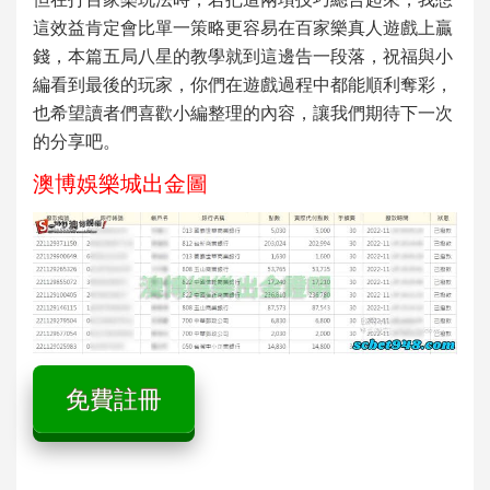
這效益肯定會比單一策略更容易在
百家樂真人
遊戲上贏
錢，本篇五局八星的教學就到這邊告一段落，祝福與小
編看到最後的玩家，你們在遊戲過程中都能順利奪彩，
也希望讀者們喜歡小編整理的內容，讓我們期待下一次
的分享吧。
澳博娛樂城出金圖
免費註冊