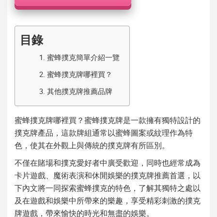
機
目錄
1.
蜜蜂撲克簡單介紹一覽
2.
蜜蜂撲克牌哪裡買？
3.
其他撲克牌推薦品牌
蜜蜂撲克牌哪裡買
？
蜜蜂撲克牌
是一款擁有獨特設計的
撲克牌產品，這款牌組通常以蜜蜂圖案或紋理作為特
色，使其在外觀上與傳統的撲克牌有所區別。
不僅在賭場和撲克愛好者中廣受歡迎，同時也經常成為
卡片遊戲、魔術表演和休閒娛樂的
撲克牌推薦
首選，以
下內文將一同探索蜜蜂撲克的特色，了解其獨特之處以
及在遊戲和娛樂中所帶來的樂趣，享受精彩刺激的撲克
牌遊戲，帶來愉快的時光和無盡的娛樂。