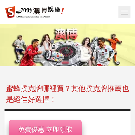
娛
樂
網
城|
站
百
選
家
單
樂|
按
運
鈕
彩|
天
天
樂|
蜜蜂撲克牌哪裡買？其他撲克牌推薦也
樂
是絕佳好選擇！
透
彩
球|
老
免費優惠 立即領取
虎