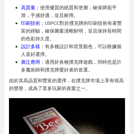
高質量
：使用優質的紙質和塗層，確保牌面平
滑，手感舒適，並且耐用。
印刷技術
：USPCC對於撲克牌的印刷技術有著豐
富的經驗，確保圖案清晰鮮明，並且保持長時間
的色彩持久度。
設計多樣
：有多種設計和背景顏色，可以根據個
人喜好選擇。
廣泛應用
：適用於各種撲克牌遊戲，同時也是許
多魔術師和撲克牌愛好者的首選。
由於其高品質和豐富的選擇，在撲克牌市場上享有很高
的聲譽，成為了眾多玩家的喜愛之一。