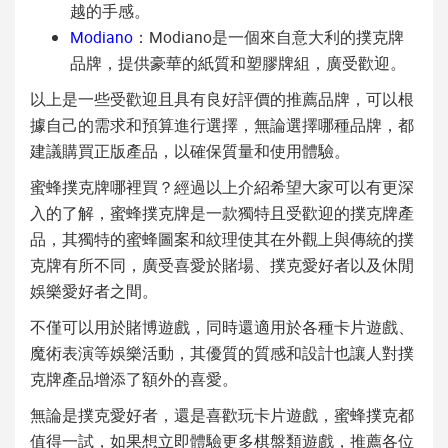
越的手感。
Modiano
：Modiano是一個來自意大利的撲克牌
品牌，提供豪華的紙質和塑膠牌組，廣受歡迎。
以上是一些受歡迎且具有良好評價的推薦品牌，可以根
據自己的需求和預算進行選擇，無論選擇哪種品牌，都
建議購買正版產品，以確保質量和使用體驗。
蜜蜂撲克牌哪裡買
？經過以上介紹希望大家可以有更深
入的了解，
蜜蜂撲克牌
是一款獨特且受歡迎的撲克牌產
品，其獨特的蜜蜂圖案和紋理使其在外觀上與傳統的撲
克牌有所不同，廣受喜愛於賭場、撲克愛好者以及休閒
娛樂愛好者之間。
不僅可以用於賭博遊戲，同時還適用於各種卡片遊戲、
魔術表演等娛樂活動，其優質的質感和設計也讓人對撲
克牌產品增添了額外的喜愛。
無論是撲克愛好者，還是喜歡玩卡片遊戲，蜜蜂撲克都
值得一試，如果想立即體驗更多棋盤類遊戲，推薦各位