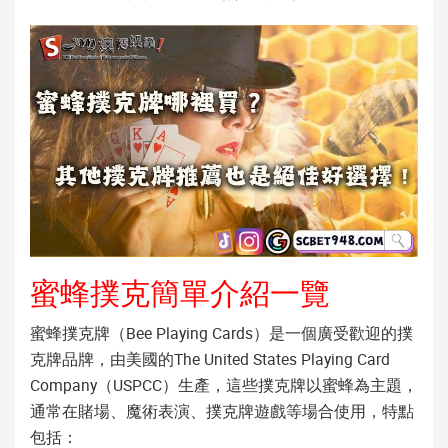
蜜蜂撲克簡單介紹一覽
蜜蜂撲克牌
（Bee Playing Cards）是一個廣受歡迎的撲
克牌品牌，由美國的The United States Playing Card
Company（USPCC）生產，這些撲克牌以蜜蜂為主題，
通常在賭場、魔術表演、撲克牌遊戲等場合使用，特點
包括：