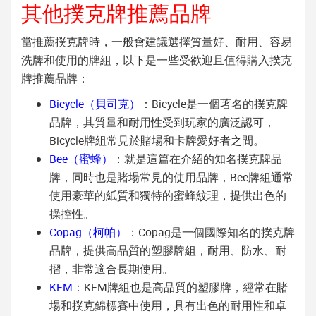
其他撲克牌推薦品牌
當推薦撲克牌時，一般會建議選擇質量好、耐用、容易
洗牌和使用的牌組，以下是一些受歡迎且值得購入
撲克
牌推薦
品牌：
Bicycle（貝司克）
：Bicycle是一個著名的撲克牌
品牌，其質量和耐用性受到玩家的廣泛認可，
Bicycle牌組常見於賭場和卡牌愛好者之間。
Bee（蜜蜂）
：就是這篇在介紹的知名撲克牌品
牌，同時也是賭場常見的使用品牌，Bee牌組通常
使用豪華的紙質和獨特的蜜蜂紋理，提供出色的
操控性。
Copag（柯帕）
：Copag是一個國際知名的撲克牌
品牌，提供高品質的塑膠牌組，耐用、防水、耐
摺，非常適合長期使用。
KEM
：KEM牌組也是高品質的塑膠牌，經常在賭
場和撲克錦標賽中使用，具有出色的耐用性和卓