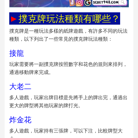
►
撲克牌玩法種類有哪些？
撲克牌是一種玩法多樣的紙牌遊戲，有許多不同的玩法
種類，以下列出了一些常見的撲克牌玩法種類：
接龍
玩家需要將一副撲克牌按照數字和花色的規則來排列，
通過移動牌來完成。
大老二
多人遊戲，玩家出牌目標是先將手上的牌出完，通過出
更大的牌型將其他玩家的牌打光。
炸金花
多人遊戲，玩家持有三張牌，可以下注，比較牌型大