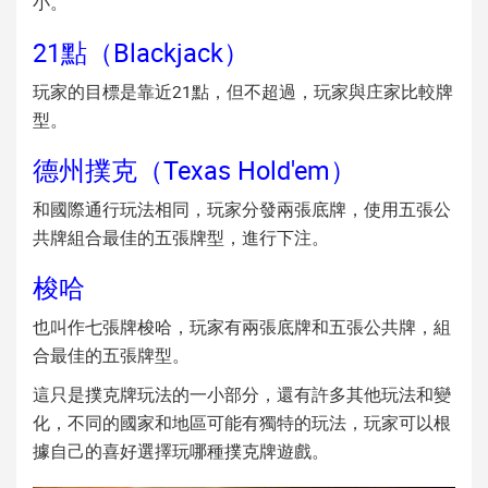
小。
21點（Blackjack）
玩家的目標是靠近21點，但不超過，玩家與庄家比較牌
型。
德州撲克（Texas Hold'em）
和國際通行玩法相同，玩家分發兩張底牌，使用五張公
共牌組合最佳的五張牌型，進行下注。
梭哈
也叫作七張牌梭哈，玩家有兩張底牌和五張公共牌，組
合最佳的五張牌型。
這只是撲克牌玩法的一小部分，還有許多其他玩法和變
化，不同的國家和地區可能有獨特的玩法，玩家可以根
據自己的喜好選擇玩哪種撲克牌遊戲。