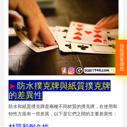
領
取
限
量
優
惠
►
防水撲克牌與紙質撲克牌
的差異性
防水和紙質撲克牌是兩種不同材質的撲克牌，在使用和
特性方面有一些差異，以下是它們之間的主要差異性：
材質和耐久性