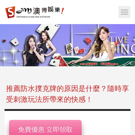
娛
樂
網
城|
站
百
選
家
單
樂|
按
運
鈕
彩|
天
天
樂|
推薦防水撲克牌的原因是什麼？隨時享
樂
受刺激玩法所帶來的快感！
透
彩
球|
老
免費優惠 立即領取
虎