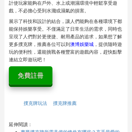
計使玩家能夠在戶外、水上或潮濕環境中輕鬆享受遊
戲，不必擔心受到水濺或濕氣的損害。
展示了科技和設計的結合，讓人們能夠在各種環境下都
能保持娛樂享受。不僅滿足了日常生活的需求，同時也
呈現了人們對於更便捷、耐用產品的追求，如果想了解
更多撲克牌，推薦各位可以到
澳博娛樂城
，提供隨時遊
玩的便利性，還能挑戰各種豐富的遊戲內容，趕快點擊
連結立即遊玩吧！
免費註冊
撲克牌玩法
撲克牌推薦
延伸閱讀：