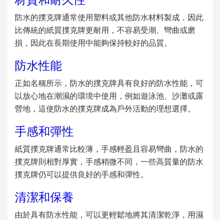
防水的撲克牌通常使用塑料或其他防水材料製成，因此
比傳統的紙質撲克牌更耐用，不容易受潮、彎曲或磨
損，因此在長期使用中能夠保持較好的品質。
防水性能
正如名稱所示，防水的撲克牌具有良好的防水性能，可
以放心地在潮濕的環境中使用，例如遊泳池、沙灘或露
營地，這使防水的撲克牌成為戶外活動的理想選擇。
手感和彈性
紙質撲克牌通常比較薄，手感輕盈且容易彎曲，防水的
撲克牌則相對厚實，手感稍微不同，一些高質量的防水
撲克牌仍可以提供良好的手感和彈性。
清潔和保養
由於具有防水性能，可以更輕鬆地將其清潔乾淨，用濕