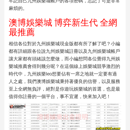
牢記自己九州娛樂城帳戶的各項密碼，忘記了可是非常
麻煩的。
澳博娛樂城 博弈新生代 全網
最推薦
相信各位對於
九州娛樂城現金版
都有所了解了吧？小編
都有詳細跟各位說
九州娛樂城註冊
以及
九州娛樂城帳戶
讓大家都有頭緒該怎麼做，而小編想問各位覺得
九州娛
樂城推薦
會得到幾分呢？在這個線上娛樂城競爭激烈的
時代中，
九州娛樂leo
想要佔有一席之地就一定要有過
人之處，我們澳博娛樂城秉持著優良的信譽，以及服務
至上全網無負評，絕對是你遊玩娛樂城的首選，也是最
值得你註冊的一個平台，事不宜遲，快來加入吧！