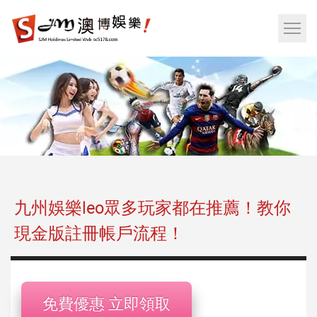
娛
樂
網
城|
站
百
選
家
單
樂|
按
運
鈕
彩|
天
天
樂|
九州娛樂leo眾多玩家都在推薦！教你
樂
現金版註冊帳戶流程！
透
彩
球|
老
免費優惠 立即領取
虎