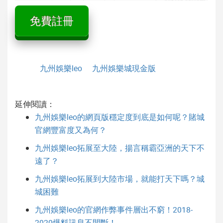
免費註冊
九州娛樂leo
九州娛樂城現金版
延伸閱讀：
九州娛樂leo的網頁版穩定度到底是如何呢？賭城
官網豐富度又為何？
九州娛樂leo拓展至大陸，揚言稱霸亞洲的天下不
遠了？
九州娛樂leo拓展到大陸市場，就能打天下嗎？城
城困難
九州娛樂leo的官網作弊事件層出不窮！2018-
2020爆料訊息不間斷！