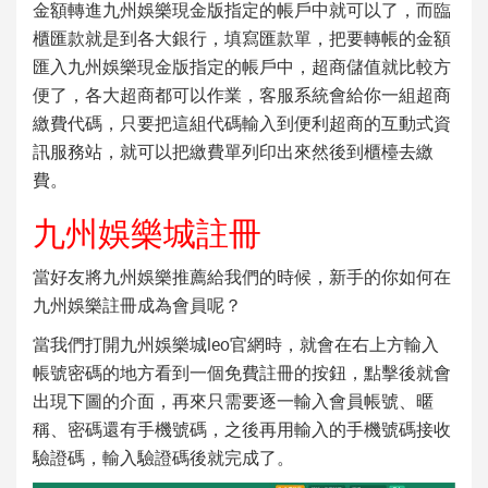
金額轉進九州娛樂現金版指定的帳戶中就可以了，而臨
櫃匯款就是到各大銀行，填寫匯款單，把要轉帳的金額
匯入九州娛樂現金版指定的帳戶中，超商儲值就比較方
便了，各大超商都可以作業，客服系統會給你一組超商
繳費代碼，只要把這組代碼輸入到便利超商的互動式資
訊服務站，就可以把繳費單列印出來然後到櫃檯去繳
費。
九州娛樂城註冊
當好友將九州娛樂推薦給我們的時候，新手的你如何在
九州娛樂註冊成為會員呢？
當我們打開九州娛樂城leo官網時，就會在右上方輸入
帳號密碼的地方看到一個免費註冊的按鈕，點擊後就會
出現下圖的介面，再來只需要逐一輸入會員帳號、暱
稱、密碼還有手機號碼，之後再用輸入的手機號碼接收
驗證碼，輸入驗證碼後就完成了。