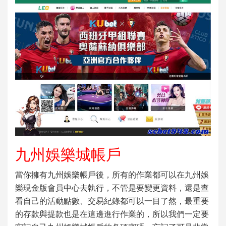
九州娛樂城帳戶
當你擁有九州娛樂帳戶後，所有的作業都可以在九州娛
樂現金版會員中心去執行，不管是要變更資料，還是查
看自己的活動點數、交易紀錄都可以一目了然，最重要
的存款與提款也是在這邊進行作業的，所以我們一定要