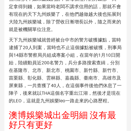
定拿得到錢，如果當時老闆不講求信用的話，那就不會
有現在的
天下九州娛樂
了，在他們越做越大後也拓展到
大陸九州娛樂城
，除了營收日漸增長以外，隨之而來的
就是被機關單位注意。
天下九州娛樂城
就曾經被台中市的警方破獲據點，當時
逮捕了20人到案，當時也不止這個據點被破獲，刑事局
與14縣市警察局共組成專案小組，在當年的1月10日開
始，陸續動員近200名警力，兵分多路搜索查緝，分別
在基隆市、北市、新北市、桃園市、新竹縣、新竹市、
苗栗縣、彰化縣、雲林縣、嘉義縣、臺南市、高雄市及
屏東縣，一共查獲了40人，在這個事件後他們休息了一
陣子，後來就以THA這個名字重出江湖，然後才是現在
的LEO，這就是
九州娛樂leo
一路走來的心路歷程。
澳博娛樂城出金明細 沒有最
好只有更好