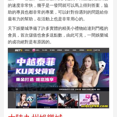
的速度非常快，幾乎是一發問就可以馬上得到答案，協
助的專員也都非常的專業，可以針對你遇到的問題給你
最有力的幫助，在活動上也是非常用心的。
天下娛樂城準備了許多實體的精美小禮物給達到門檻的
會員，首次儲值也會多送點數，由此可見，一間娛樂城
的成功絕對是有原因的。