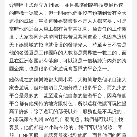
弈特區正式創立九州leo，並且抓準網路科技發展迅速
的時機一鳴驚人，但一開始他們並沒有預期到會有今天
這樣的成績，畢竟這種娛樂業並不是人人都需要，可是
當時他的近百人員工都有著非常認真、負責任的工作態
度，大家都同舟共濟同甘共苦且共同進退，也因為這樣
天下娛樂城的招牌就慢慢的發揚光大，時至今日不管是
他的名聲還是工作團隊的人數都是業界數一數二的，而
且在亞洲各國都有落腳，可以說是一個橫跨海內外的跨
國企業，也是很多玩家遊玩會選擇的平台之一。
雖然現在的娛樂城都大同小異，大概就那幾個項目讓大
家去遊玩，但每個項目又細分成了很多平台，而九州的
平台是最多的，甚至還有他自創的酷游平台，因為每個
平台都有他獨特的地方跟特色，所以這樣做讓可玩性提
高了許多，除了遊玩的部份以外，服務也是不馬虎的，
如果玩家在九州leo遇到什麼問題，我們都可以馬上找
客服，他們都是24小時在線的，我們可以透過線上客
服、LINE客服、電話客服來找到他們，而且他們的回覆