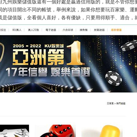
但九州娛樂儲值版還有一個好處是贏過信用版的，就是不管你想
同的項目開出不同的帳號，舉例來說，如果你想要玩百家樂、運
或是儲值版，全看個人喜好，各有優缺，只要用得順手、適合，