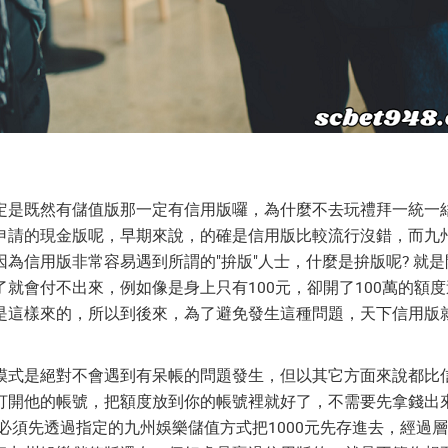
定是既然有儲值版那一定有信用版囉，為什麼不去玩禮拜一統一
申請的現金版呢，早期來說，的確是信用版比較流行沒錯，而九
為信用版非常容易遇到所謂的"拚版"人士，什麼是拚版呢? 就
就會付不出來，例如像是身上只有100元，卻開了100萬的額
是這樣來的，所以到後來，為了避免發生這種問題，天下信用版
模式是絕對不會遇到有呆帳的問題發生，但以其它方面來說都比
打開他的帳號，把額度放到你的帳號裡就好了，不需要先拿錢出
就必須先透過指定的九州娛樂儲值方式把1000元先存進去，經過