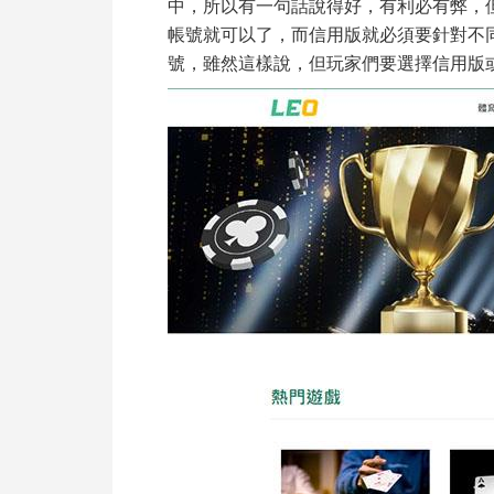
中，所以有一句話說得好，有利必有弊，
帳號就可以了，而信用版就必須要針對不
號，雖然這樣說，但玩家們要選擇信用版