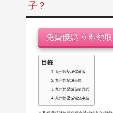
子？
機
免費優惠 立即領取
目錄
1.
九州娛樂城儲值版
2.
九州娛樂城論壇
3.
九州娛樂城儲值方式
4.
九州娛樂城領錢申請