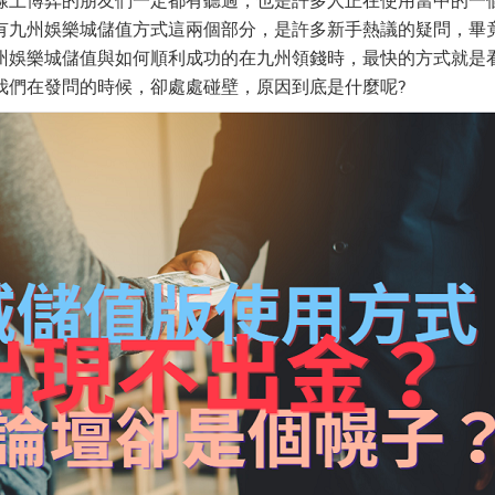
線上博弈的朋友們一定都有聽過，也是許多人正在使用當中的一
有
九州娛樂城儲值方式
這兩個部分，是許多新手熱議的疑問，畢
州娛樂城儲值
與如何順利成功的在九州領錢時，最快的方式就是
我們在發問的時候，卻處處碰壁，原因到底是什麼呢?