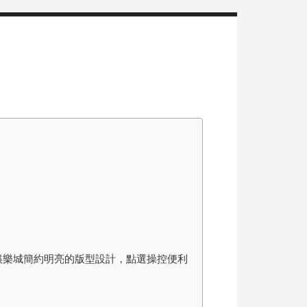
州娛樂城簡約明亮的版型設計，點選操控便利