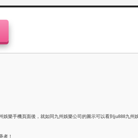
州娛樂手機頁面後，就如同九州娛樂公司的圖示可以看到ju888九
爭者！