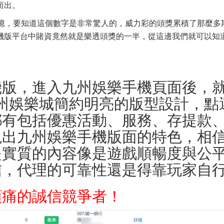
而出。
億，要知道這個數字是非常驚人的，威力彩的頭獎累積了那麼多
機版平台中賭資竟然就是樂透頭獎的一半，從這邊我們就可以知
機版，進入
九州娛樂手機
頁面後，
九州娛樂城
簡約明亮的版型設計，點
都有包括優惠活動、服務、存提款
現出
九州娛樂手機版
面的特色，相
是實質的內容像是遊戲順暢度與公
信，代理的可靠性還是得靠玩家自
頭痛的誠信競爭者！