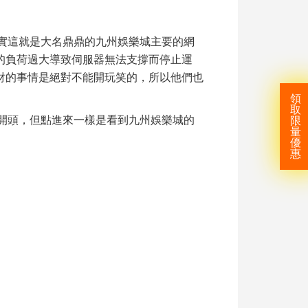
8，其實這就是大名鼎鼎的九州娛樂城主要的網
的負荷過大導致伺服器無法支撐而停止運
財的事情是絕對不能開玩笑的，所以他們也
領
取
X開頭，但點進來一樣是看到九州娛樂城的
限
量
優
惠