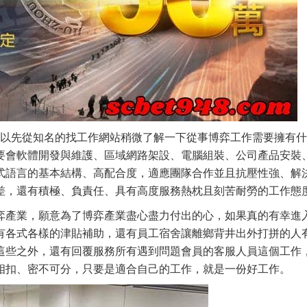
們可以先從知名的找工作網站稍微了解一下從事博弈工作需要擁有
要會軟體開發與維護、區域網路架設、電腦組裝、公司產品安裝
式語言的基本結構、高配合度，適應團隊合作並且抗壓性強、解
差，還有積極、負責任、具有高度服務熱枕且刻苦耐勞的工作態
弈產業，願意為了博弈產業盡心盡力付出的心，如果真的有幸進
有各式各樣的津貼補助，還有員工宿舍讓離鄉背井出外打拼的人
這些之外，還有回覆服務所有遇到問題會員的客服人員這個工作
相扣、密不可分，只要是適合自己的工作，就是一份好工作。