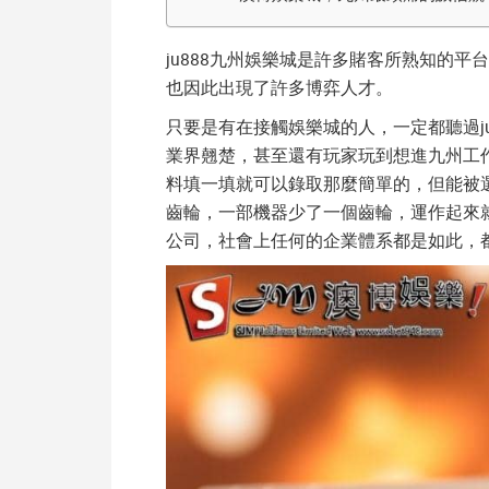
ju888九州娛樂城
是許多賭客所熟知的平台
也因此出現了許多博弈人才。
只要是有在接觸娛樂城的人，一定都聽過j
業界翹楚，甚至還有玩家玩到想進九州工
料填一填就可以錄取那麼簡單的，但能被
齒輪，一部機器少了一個齒輪，運作起來
公司，社會上任何的企業體系都是如此，