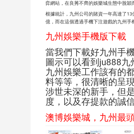
弈網站，在良莠不齊的娛樂城生態中脫穎
根據統計，九州公司的賭資一年高達了13
億，而在這個透過手機下注遊戲的九州手
九州娛樂手機版下載
當我們下載好九州手
圖示可以看到
ju888
九州娛樂工作
該有的
料等等，很清晰的呈
涉世未深的新手，但
度，以及存提款的誠
澳博娛樂城，九州最