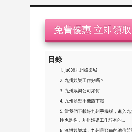
機
免費優惠 立即領取
目錄
1.
ju888九州娛樂城
2.
九州娛樂工作好嗎？
3.
九州娛樂公司如何
4.
九州娛樂手機版下載
5.
當我們下載好九州手機版，進入九
性也足夠，九州娛樂工作該有的...
6.
澳博娛樂城，九州最頭痛的誠信競