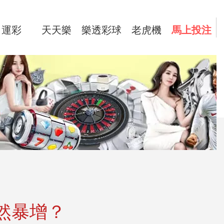
運彩
天天樂
樂透彩球
老虎機
馬上投注
突然暴增？