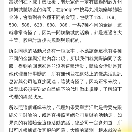
當我們在下載手機版後，老玩家們一定有聽過關於九州
娛樂城體驗金的傳聞，在google中搜尋九州娛樂城體驗
金時，會看到有各種不同的金額，包括了128、168、
500、588、628、888、988，一共7種不同的金額，這
就非常奇怪了，因為一間娛樂城的活動，都是經過各大
主管、股東討論後去規劃與規範的。
所以同樣的活動只會有一種版本，不應該像這樣有各種
不同的金額與活動內容出現，所以我們就實際詢問了客
服，得到的回應卻是並沒有這種活動，體驗金活動是其
他代理自行舉辦的，所有無刊登在網站上的優惠活動訊
息皆與公司無直接關連，這就奇怪了，因為正常來說，
娛樂城必須要對於自己線下的代理做出規範，了解線下
代理的經營狀況。
所以照這個邏輯來說，代理如果要舉辦活動是需要先跟
總公司討論的，或是直接照著總公司舉辦的活動走，如
果真的有體驗金這種活動的話，總公司一定會知道，所
以可以根據這位客服的回覆，大膽的猜測，根本就沒有