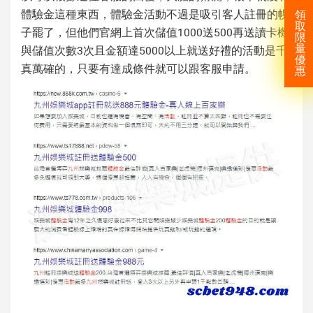
體驗金這種東西，體驗金活動不過是吸引客人註冊的幌
領
取
子罷了，但他們官網上首次儲值1000送500再送讀卡機
限
量
與儲值次數3次且金額達5000以上就送好禮的活動是千
優
真萬確的，只要有達成條件就可以跟客服申請。
惠