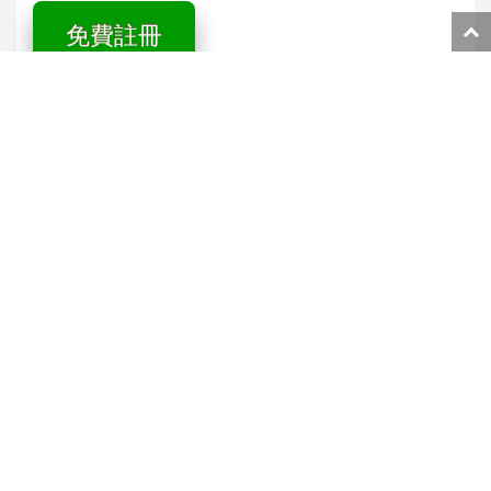
返
免費註冊
回
頁
面
九州娛樂app
頂
端
延伸閱讀：
九州娛樂app是台灣界的翹楚，手機版下載平台安
全性太隨意，導致.....
手機版下載台灣九州娛樂app，平台安全性不足令
人擔憂！
九州娛樂app官網爆出作弊行徑!客服卻憑空消失!
你認為還安全嗎?
九州娛樂leo加碼888讓你發發發！appios下載呈
現3d視覺超有感！