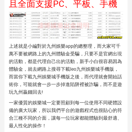
且全面支援PC、平板、手機
上述就是小編對於
九州娛樂app
的總整理，而大家可千
萬不要被網路上的
九州體驗金
受騙，只要不是官網出現
的活動，都是代理自己出的活動，新手小白很容易因為
體驗金，就去網路上搜尋
下載leo九州娛樂城手機版
，
而當你
下載九州娛樂城手機版
之後，而代理就會開始話
術你，可能就會一步一步掉進陷阱裡被詐騙，而不是遊
玩
九州贏錢
回去!
一家優質的娛樂城一定要照顧到每一位使用不同硬體設
備的廣大玩家，所以我們平台的遊戲程式也很貼心的符
合三種不同的介面，讓每一位玩家都能體驗到最舒適、
最人性化的操作！