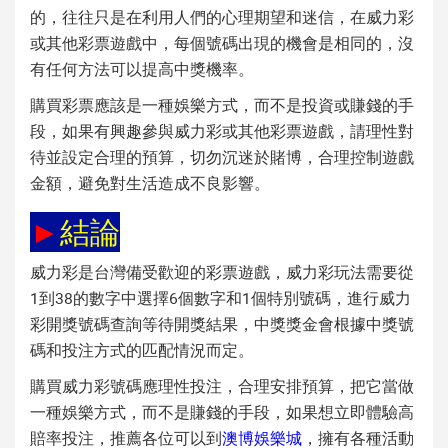
的，往往只是在利用人們的心理期望和迷信，在威力彩
或其他彩票遊戲中，每個號碼出現的機會是相同的，沒
有任何方法可以提高中獎機率。
購買彩票應該是一種娛樂方式，而不是投資或賺錢的手
段，如果有興趣參與威力彩或其他彩票遊戲，請理性對
待並設定合理的預算，切勿沉迷於賭博，合理控制遊戲
金額，避免對生活造成不良影響。
►
結論
威力彩是台灣備受歡迎的彩票遊戲，
威力彩玩法
需要從
1到38的數字中選擇6個數字和1個特別號碼，進行
威力
彩開獎號碼查詢
等待開獎結果，中獎獎金會根據中獎號
碼和投注方式的匹配情況而定。
購買
威力彩號碼
應理性投注，合理安排預算，把它當做
一種娛樂方式，而不是賺錢的手段，如果想立即體驗高
賠率投注，推薦各位可以到
澳博娛樂城
，擁有各種活動