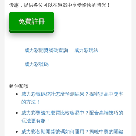
優惠，提供各位可以在遊戲中享受愉快的時光！
免費註冊
威力彩開獎號碼查詢
威力彩玩法
威力彩號碼
延伸閱讀：
威力彩號碼統計怎麼預測結果？揭密提高中獎率
的方法！
威力彩獎號怎麼買比較容易中？配合高端技巧的
玩法更有趣！
威力彩各期開獎號碼如何運用？揭曉中獎的關鍵