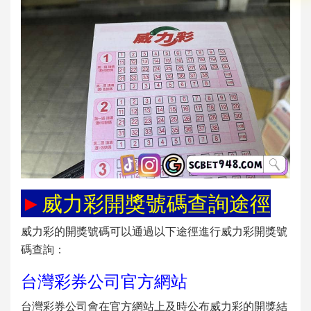
►
威力彩開獎號碼查詢途徑
威力彩的開獎號碼可以通過以下途徑進行威力彩開獎號
碼查詢：
台灣彩券公司官方網站
台灣彩券公司會在官方網站上及時公布威力彩的開獎結