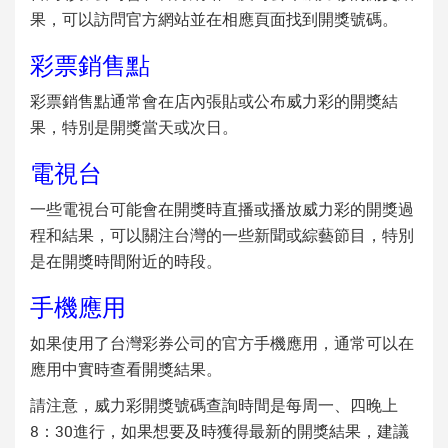
果，可以訪問官方網站並在相應頁面找到開獎號碼。
彩票銷售點
彩票銷售點通常會在店內張貼或公布威力彩的開獎結
果，特別是開獎當天或次日。
電視台
一些電視台可能會在開獎時直播或播放威力彩的開獎過
程和結果，可以關注台灣的一些新聞或綜藝節目，特別
是在開獎時間附近的時段。
手機應用
如果使用了台灣彩券公司的官方手機應用，通常可以在
應用中實時查看開獎結果。
請注意，威力彩開獎號碼查詢時間是每周一、四晚上
8：30進行，如果想要及時獲得最新的開獎結果，建議