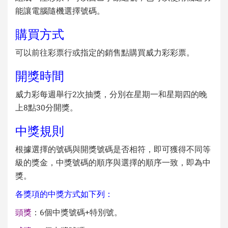
能讓電腦隨機選擇號碼。
購買方式
可以前往彩票行或指定的銷售點購買威力彩彩票。
開獎時間
威力彩每週舉行2次抽獎，分別在星期一和星期四的晚
上8點30分開獎。
中獎規則
根據選擇的號碼與開獎號碼是否相符，即可獲得不同等
級的獎金，中獎號碼的順序與選擇的順序一致，即為中
獎。
各獎項的中獎方式如下列：
頭獎
：6個中獎號碼+特別號。