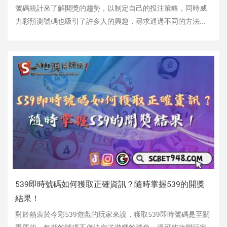
號碼統計來了解開獎的趨勢，以制定自己的投注策略，同時威
力彩預測號碼也吸引了許多人的興趣，尋求通過不同的方法...
539即時號碼如何獲取正確資訊？隨時掌握539的開獎
結果！
對於熱衷於今彩539遊戲的玩家來說，獲取539即時號碼是至關