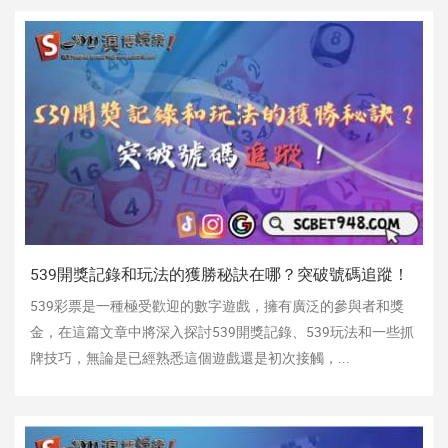
539開獎記錄和玩法的獲勝秘訣在哪？突破號碼追蹤！
539彩票是一種極受歡迎的數字遊戲，擁有廣泛的參與者和獎
金，在這篇文章中將深入探討539開獎記錄、539玩法和一些抓
牌技巧，無論是已經熟悉這個遊戲還是初次接觸，...