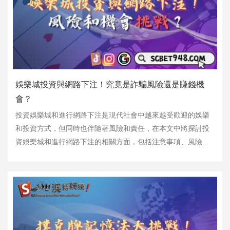
娛樂城投資與網路下注！究竟是詐騙風險還是賺錢機
會？
投資娛樂城和進行網路下注是現代社會中越來越受歡迎的娛樂
和投資方式，但同時也伴隨著風險和責任，在本文中將探討投
資娛樂城和進行網路下注的相關方面，包括注意事項、風險...