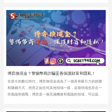
博弈換現金？警惕幣商詐騙妥善保護財富和隱私！
在當今的數位時代，博弈換現金成為了一個具有吸引力的娛樂
和賺錢方式，然而正如任何其他領域一樣，這個領域也存在一
些風險和挑戰，博弈是一個充滿機會和風險的領域，可以提...