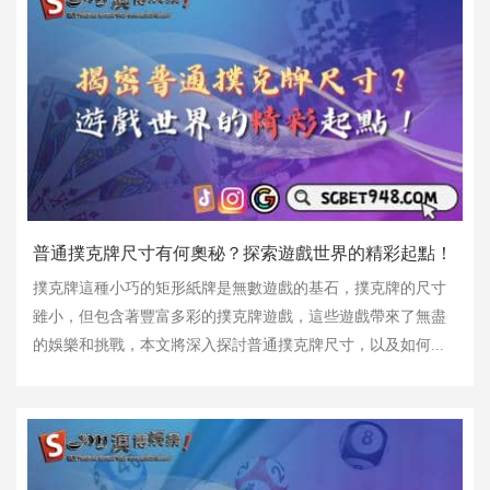
普通撲克牌尺寸有何奧秘？探索遊戲世界的精彩起點！
撲克牌這種小巧的矩形紙牌是無數遊戲的基石，撲克牌的尺寸
雖小，但包含著豐富多彩的撲克牌遊戲，這些遊戲帶來了無盡
的娛樂和挑戰，本文將深入探討普通撲克牌尺寸，以及如何...