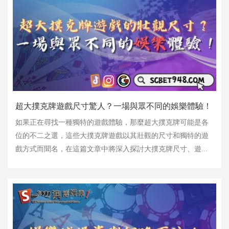
超大撲克牌遊戲尺寸驚人？一場與眾不同的娛樂體驗！
如果正在尋找一種獨特的遊戲體驗，那麼超大撲克牌可能是各
位的不二之選，這些大撲克牌遊戲以其壯觀的尺寸和獨特的遊
戲方式而聞名，在這篇文章中將深入探討大撲克牌尺寸、遊...