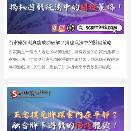
百家樂預測真能成功破解？揭秘玩法中的關鍵策略！
百家樂是一種令人著迷的賭博遊戲，擁有豐富的百家預測和百
家樂玩法，從預測莊家和閒家手牌的總點數，到籌碼分配的策
略和遊戲規則的理解，提供了許多機會來享受娛樂和挑戰，...