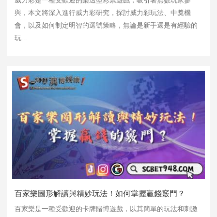
與，本文將深入進行威力彩研究，探討威力彩玩法、中獎機
會，以及如何制定明智的選號策略，無論是新手還是有經驗的
玩...
百家樂圖形解讀與精妙玩法！如何掌握贏錢竅門？
百家樂是一種受歡迎的卡牌賭博遊戲，以其簡單的玩法和刺激