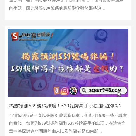
重要的，每期的號碼不僅決定了遊戲的勝負，還可能改變玩家
的生活，因此緊跟539號碼的最新變化對於那些追...
揭露預測539號碼詐騙！539報牌高手都是虛假的嗎？
台灣539彩票一直以來吸引著眾多玩家，但也伴隨著一些不誠實
的實踐，如預測539號碼詐騙和539報牌高手的出現，在這篇文
章中將探討這些問題的由來以及詐騙者是如何影...