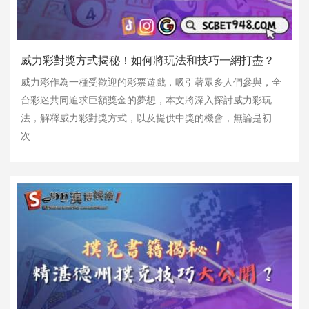
威力彩對獎方式揭秘！如何將玩法和技巧一網打盡？
威力彩作為一種受歡迎的彩票遊戲，吸引著眾多人們參與，全
台彩迷共同追求巨額獎金的夢想，本文將深入探討威力彩玩
法，解釋威力彩對獎方式，以及提供中獎的機會，無論是初
次...