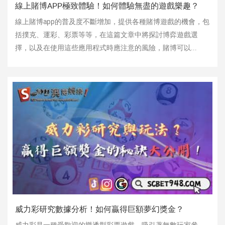
線上賭博APP極致體驗！如何體驗無盡的遊戲樂趣？
線上賭博app的普及度不斷增加，提供各種賭博遊戲的機會，包
括撲克、運彩、彩票等等，在這篇文章中將探討博弈遊戲選
擇，以及在使用這些應用程式時應注意的風險，賭博可以...
威力彩研究數據分析！如何贏得巨額夢幻獎金？
威力彩是一種受歡迎的樂透型彩票遊戲，吸引著無數玩家參