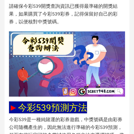
請確保今彩539開獎查詢資訊已獲得最準確的開獎結
果，如果購買了今彩539彩券，記得保留好自己的彩
券，以便核對中獎號碼。
►
今彩539預測方法
今彩539是一種純賭運的彩券遊戲，中獎號碼是由彩券
公司隨機產生的，因此無法進行準確的今彩539預測，