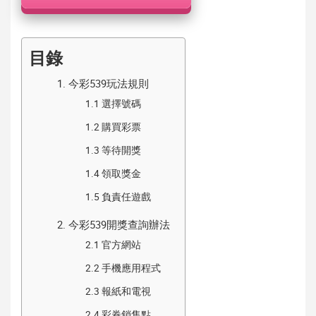
機
目錄
1.
今彩539玩法規則
1.1
選擇號碼
1.2
購買彩票
1.3
等待開獎
1.4
領取獎金
1.5
負責任遊戲
2.
今彩539開獎查詢辦法
2.1
官方網站
2.2
手機應用程式
2.3
報紙和電視
2.4
彩券銷售點