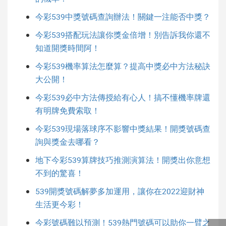
今彩539中獎號碼查詢辦法！關鍵一注能否中獎？
今彩539搭配玩法讓你獎金倍增！別告訴我你還不
知道開獎時間阿！
今彩539機率算法怎麼算？提高中獎必中方法秘訣
大公開！
今彩539必中方法傳授給有心人！搞不懂機率牌還
有明牌免費索取！
今彩539現場落球序不影響中獎結果！開獎號碼查
詢與獎金去哪看？
地下今彩539算牌技巧推測演算法！開獎出你意想
不到的驚喜！
539開獎號碼解夢多加運用，讓你在2022迎財神
生活更今彩！
今彩號碼難以預測！539熱門號碼可以助你一臂之
返