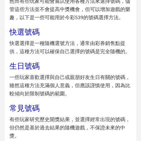
然而有些玩家可能會嘗試使用各種方法來選擇號碼，儘
管這些方法並不會提高中獎機會，但可以增加遊戲的樂
趣，以下是一些可能用於今彩539的號碼選擇方法。
快選號碼
快選選擇是一種隨機選號方法，通常由彩券銷售點提
供，這種方法可以確保自己選擇的號碼是完全隨機的。
生日號碼
一些玩家喜歡選擇與自己或親朋好友生日有關的號碼，
雖然這種方法充滿個人意義，但應該謹慎使用，因為比
較傾向於限制號碼的範圍。
常見號碼
有些玩家研究歷史開獎結果，並選擇經常出現的號碼，
但仍然是基於過去結果的隨機遊戲，不保證未來的中
獎。