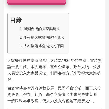
機
目錄
1.
風潮台灣的大家樂玩法
2.
半夜搶大家樂明牌的傳說
3.
大家樂賭博會消失的原因
大家樂賭博
在臺灣最風行之時為1980年代中期，當時無
論士農工商、販夫走卒，甚至企業家、政治人物、公務
人員皆投入
大家樂玩法
，利用各種方式來取得
大家樂明
牌
。
由於當時臺灣經濟蓬勃發展，民間游資泛濫，而正式投
資股票、證券、期貨、基金之管道又尚未開放或普遍，
一般民眾為求致富，便大力投入各種地下經濟之中。