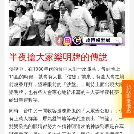
半夜搶大家樂明牌的傳說
傳說中，在1980年代的台中大里一座孤墓，每到晚上
11點的時候，就會有大批「信徒」前來，有些人會在墳
前燒香拜拜，望著眼前的「沙盤」，期待上面出現大家
領
取
樂明牌，也有些人會專心地祈求墓的主人要半夜托夢，
限
給出幸運數字。
量
優
同時，台中另一間收容孤魂野鬼的「大眾爺公廟」，也
惠
有上萬人群集，屏氣凝神地等著乩童寫出「神諭」，一
雙雙發光的眼睛都努力在猜神明這次的神諭到底是在寫
哪個數字，另外，各地的三太子、濟公，也常常開壇作