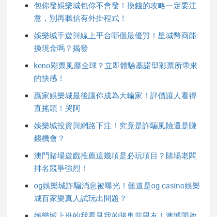
包你發娛樂城包你不會發！換錢的攻略一定要注
意，別再聽信有外掛程式！
娛樂城手遊與線上平台哪個最優質！星城幣商能
換現金嗎？揭發
keno彩票風靡全球？立即體驗基諾型彩票所帶來
的快感！
贏家娛樂城最後讓你成為大輸家！評價讓人看得
直搖頭！哭阿
娛樂城投資與網路下注！究竟是詐騙風險還是賺
錢機會？
澳門賭場遊戲推薦這幾項是必玩項目？賭場老闆
排名競爭強烈！
og娛樂城詐騙消息被曝光！難道是og casino娛樂
城百家樂真人試玩出問題？
娛樂城上班的我看見我的賭鬼前男友！澳博開啟