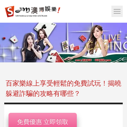
娛
樂
網
城|
站
百
選
家
單
樂|
按
運
鈕
彩|
天
天
樂|
百家樂線上享受輕鬆的免費試玩！揭曉
樂
躲避詐騙的攻略有哪些？
透
彩
球|
老
免費優惠 立即領取
虎