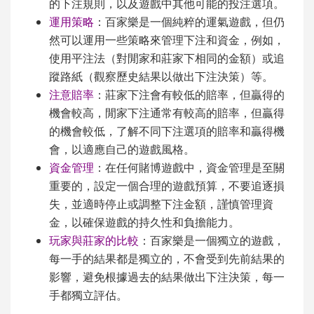
的下注規則，以及遊戲中其他可能的投注選項。
運用策略
：百家樂是一個純粹的運氣遊戲，但仍
然可以運用一些策略來管理下注和資金，例如，
使用平注法（對閒家和莊家下相同的金額）或追
蹤路紙（觀察歷史結果以做出下注決策）等。
注意賠率
：莊家下注會有較低的賠率，但贏得的
機會較高，閒家下注通常有較高的賠率，但贏得
的機會較低，了解不同下注選項的賠率和贏得機
會，以適應自己的遊戲風格。
資金管理
：在任何賭博遊戲中，資金管理是至關
重要的，設定一個合理的遊戲預算，不要追逐損
失，並適時停止或調整下注金額，謹慎管理資
金，以確保遊戲的持久性和負擔能力。
玩家與莊家的比較
：百家樂是一個獨立的遊戲，
每一手的結果都是獨立的，不會受到先前結果的
影響，避免根據過去的結果做出下注決策，每一
手都獨立評估。