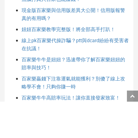
現金版百家樂與信用版差異大公開！信用版報警
真的有用嗎？
妞妞百家樂教學完整版！將全部高手打趴！
線上pk百家樂代操詐騙？ptt與dcard紛紛有受害者
在抗議！
百家樂牛牛是妞妞？迅速帶你了解百家樂妞妞的
賠率與技巧！
百家樂贏錢下注靠運氣就能獲利？別傻了線上攻
略學不會！只夠你賺一時
返
百家樂牛牛高賠率玩法！讓你直接發家致富！
回
國際標準賭場專用撲克牌的特殊設計！哪種材質
頁
受到最多人推薦？
面
頂
台彩威力彩號碼高額獎金有多高？帶你了解完整
端
遊戲規則！