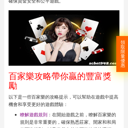
確保資金安全和公平遊戲。
領
取
限
量
優
惠
百家樂攻略帶你贏的豐富獎
勵
以下是一些百家樂的攻略提示，可以幫助在遊戲中提高
機會和享受更好的遊戲體驗：
瞭解遊戲規則
：在開始遊戲之前，瞭解百家樂的
規則是非常重要的，確保熟悉莊家、閒家和和局