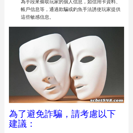
為手段來偷取玩家的個人信息，如信用卡資料、
帳戶信息等，通過欺騙或釣魚手法誘使玩家提供
這些敏感信息。
為了避免詐騙，請考慮以下
建議：