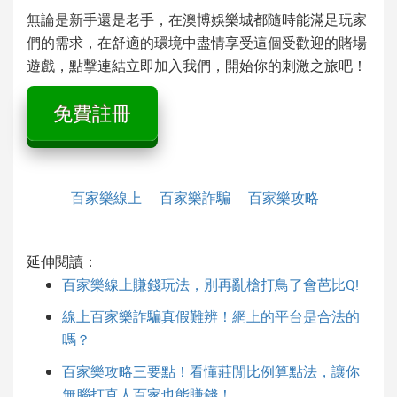
無論是新手還是老手，在
澳博娛樂城
都隨時能滿足玩家
們的需求，在舒適的環境中盡情享受這個受歡迎的賭場
遊戲，點擊連結立即加入我們，開始你的刺激之旅吧！
免費註冊
百家樂線上
百家樂詐騙
百家樂攻略
延伸閱讀：
百家樂線上賺錢玩法，別再亂槍打鳥了會芭比Q!
線上百家樂詐騙真假難辨！網上的平台是合法的
嗎？
百家樂攻略三要點！看懂莊閒比例算點法，讓你
無腦打真人百家也能賺錢！