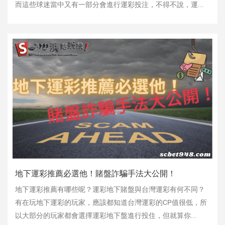
而這些球迷當中又有一部分會進行運彩投注，不得不說，運...
地下運彩推薦必選他！賭盤詐騙手法大公開！
地下運彩推薦有哪些呢？運彩地下賭盤與台灣運彩有何不同？
有在玩地下運彩的玩家，應該都知道台灣運彩的CP值很低，所
以大部分的玩家都會選擇運彩地下盤進行投住，但就算你...