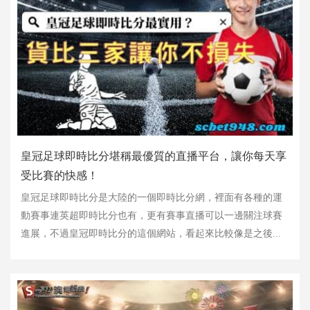
皇冠足球即時比分堪稱最優質的直播平台，讓你每天享
受比賽的快感！
皇冠足球即時比分是大陸的一個即時比分網，裡面有各種的運
動賽事連英超即時比分也有，更有賽事直播可以一邊關注球賽
進展，不過皇冠即時比分的這個網站，看起來比較像是之後...