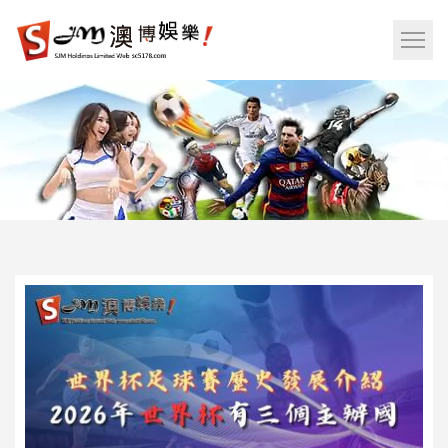
娛
樂
網
城|
站
百
選
家
單
樂|
按
運
鈕
彩|
天
天
樂|
樂
透
彩
球|
老
虎