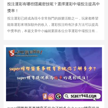
投注運彩有哪些隱藏密技呢？選擇運彩中場投注提高中
獎率！
投注運彩已經成為現今非常熱門的娛樂活動之一，玩家都希望
能靠運彩來增加額外的收入，運彩投注時有許多方法可以提高
中獎率的，本篇文章中小編就要跟各位分享運彩中場投注有...