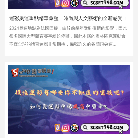
運彩奧運重點精華彙整！時尚與人文藝術的全新感受！
2024奧運地點為法國巴黎，由於前幾年受到疫情的影響，因此
很多國際大型體育賽事紛紛停辦，因此本屆的奧林匹克運動會
不僅全球的體育迷都非常期待，備戰許久的各國頂尖運...