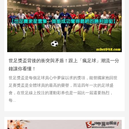
世足獎盃背後的衝突與矛盾！跟上「瘋足球」潮流一分
鐘讓你看懂！
世足獎盃是每個足球員心中夢寐以求的獎項，能替國家抱回世
足賽獎盃是全體球員的最高的榮譽，而這四年一次的足球盛
會，在世足線上投注的運動彩券也是一屆比一屆還要熱烈，
每...