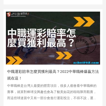
中職運彩賠率怎麼買獲利最高？2022中華職棒爆贏方法
就在這！
中華職棒是台灣人最愛的體育項目，很多人都會看中華職棒的
賽事，就算對棒球沒興趣也會為了貌美如花的啦啦隊而觀賽，
而這些球迷當中又有一部分會進行運彩投注，不得不說，運...