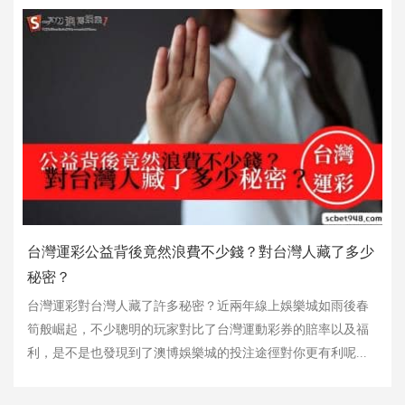
台灣運彩公益背後竟然浪費不少錢？對台灣人藏了多少
秘密？
台灣運彩對台灣人藏了許多秘密？近兩年線上娛樂城如雨後春
筍般崛起，不少聰明的玩家對比了台灣運動彩券的賠率以及福
利，是不是也發現到了澳博娛樂城的投注途徑對你更有利呢...