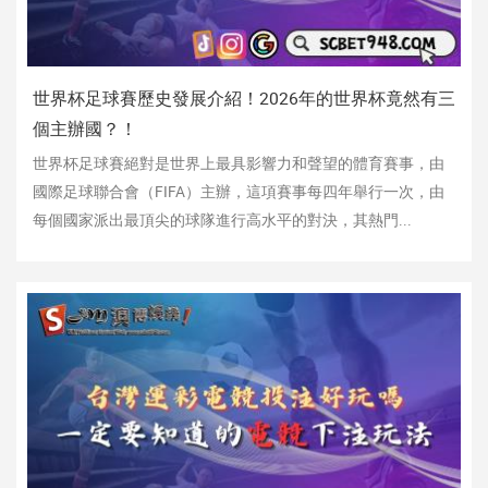
機
世界杯足球賽歷史發展介紹！2026年的世界杯竟然有三
個主辦國？！
世界杯足球賽絕對是世界上最具影響力和聲望的體育賽事，由
國際足球聯合會（FIFA）主辦，這項賽事每四年舉行一次，由
每個國家派出最頂尖的球隊進行高水平的對決，其熱門...