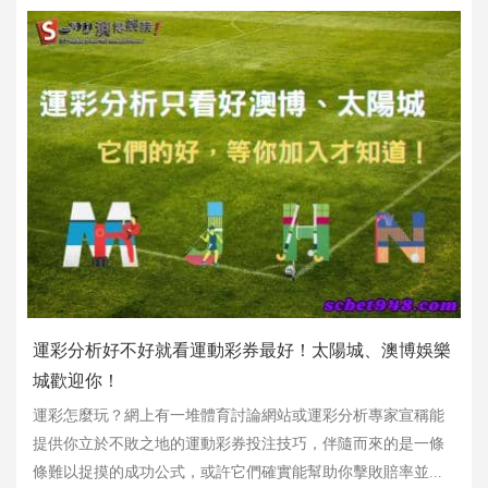
運彩分析好不好就看運動彩券最好！太陽城、澳博娛樂
城歡迎你！
運彩怎麼玩？網上有一堆體育討論網站或運彩分析專家宣稱能
提供你立於不敗之地的運動彩券投注技巧，伴隨而來的是一條
條難以捉摸的成功公式，或許它們確實能幫助你擊敗賠率並...