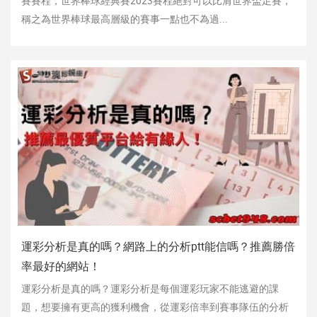
賽賽程，世界棒球經典賽2023賽程絕對可以比肩世界盃足賽，
稱之為世界棒球最高層級的賽事一點也不為過...
運彩分析是真的嗎？網路上的分析ptt能信嗎？推薦勝倍
率最好的網站！
運彩分析是真的嗎？運彩分析是每個運彩玩家不能逃避的課
題，想要擁有更高的獲利機會，從運彩倍率到賽事隊伍的分析