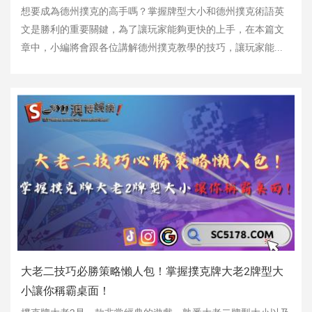
想要成為德州撲克的高手嗎？掌握牌型大小和德州撲克術語英
文是勝利的重要關鍵，為了讓玩家能夠更快的上手，在本篇文
章中，小編將會跟各位講解德州撲克教學的技巧，讓玩家能...
大老二技巧必勝策略懶人包！掌握撲克牌大老2牌型大
小讓你稱霸桌面！