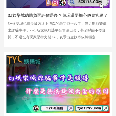
3a娛樂城總體負面評價居多？遊玩還要擔心假冒官網？
3A娛樂城也算是國內線上博弈的老字號平台了，但近期頻繁傳
出詐騙事件，不少玩家抱怨該平台無法出金，甚至呼籲不要參
與，不過也有玩家堅持力挺3A，表示出金效率依然穩定...