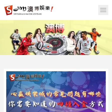
娛
樂
網
城|
站
百
選
家
單
樂|
按
運
鈕
彩|
天
天
樂|
樂
透
彩
球|
老
虎