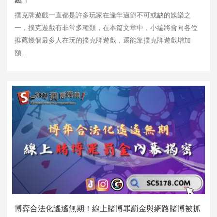
撲克牌遊戲一直都是許多玩家在逢年過節不可或缺的娛樂之
一，撲克遊戲有非常多種類，在本篇文章中，小編將會向各位
推薦幾個最多人在玩的撲克牌遊戲，還能靠撲克牌遊戲增加
額...
博弈合法化遙遙無期！線上賭博罪罰金與網路賭博被抓