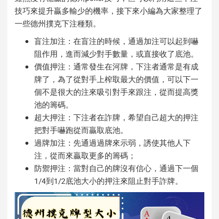
技巧來提升贏多輸少的機率，接下來小編為大家整理了
一些德州撲克下注種類。
盲注加注：在盲注的時候，通過加注可以起到嚇
阻作用，進而減少對手數量，或直接收了底池。
價值押注：通常發生在河牌，下注者通常是有成
牌了，為了從對手上榨取最大的價值，可以下一
個不是很大的注來吸引對手來跟注，從而提高獎
池的籌碼。
超大押注：下注者在詐牌，希望自己超大的押注
把對手嚇跑從而贏取底池。
過牌加注：先通過過牌來示弱，誘使其他人下
注，從而來贏取更多的籌碼；
防禦押注：當對自己的牌沒有信心，通過下一個
1/4到1/2底池大小的押注來阻止對手詐牌。