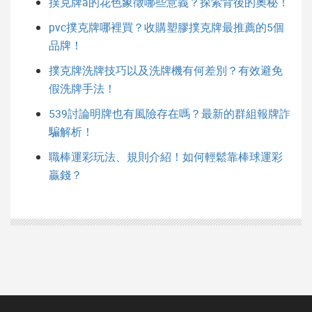
撲克牌a的花色象徵哪些意義？探索背後的奧秘！
pvc撲克牌哪裡買？收購塑膠撲克牌最推薦的5個
品牌！
撲克牌洗牌技巧以及洗牌機有何差別？有效避免
假洗牌手法！
539討論明牌也有風險存在嗎？最新的群組報牌詐
騙解析！
職棒運彩玩法、規則介紹！如何輕鬆靠棒球運彩
贏錢？