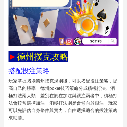
►
德州撲克攻略
搭配投注策略
玩家掌握
賭場德州撲克規則
後，可以搭配投注策略，提
高自己的勝率，德州
poker技巧
策略分成積極打法、消
極打法兩大類，差別在於在加注與跟注兩者中，積極打
法會較常選擇加注；消極打法則是會傾向於跟注，玩家
可以先評估自身條件與實力，自由選擇適合的投注策略
來助勝。