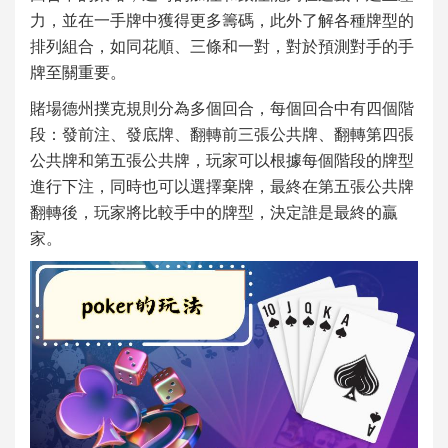
力，並在一手牌中獲得更多籌碼，此外了解各種牌型的
排列組合，如同花順、三條和一對，對於預測對手的手
牌至關重要。
賭場德州撲克規則分為多個回合，每個回合中有四個階
段：發前注、發底牌、翻轉前三張公共牌、翻轉第四張
公共牌和第五張公共牌，玩家可以根據每個階段的牌型
進行下注，同時也可以選擇棄牌，最終在第五張公共牌
翻轉後，玩家將比較手中的牌型，決定誰是最終的贏
家。