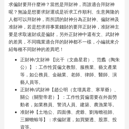
求偏財要拜什麼神
？當然是拜財神，而誰適合拜財神
呢？無論是想要求財運或是祈求工作順利、生意興隆的
人都可以拜財神，而所謂的財神分為正財神、偏財神及
准財神，若是想求得事業錢財的要拜正財神，准財神主
要是求取速財或是偏財，另外正財神中還有文、武財神
的差異，不同職業適合拜的財神都不一樣，小編就來介
紹每種不同財神的差異吧！
正財神/文財神 【比干（文曲星君）、范蠡（陶朱
公）】：工作性質偏文教類、服務業、藝文產業
等，如公務員、金融業、老師、律師、醫師、演
藝人員等。
正財神/武財神【趙公明（玄壇真君、寒單爺）、
關公（關聖帝君）】：工作性質偏需要在外面勞
動者，如業務員、警消人員、建築、農漁業等。
准財神【土地公、四面佛、虎爺、劉海蟾祖師、
三腳蟾蜍等】：求偏財運，如買樂透、股票、投
資等。