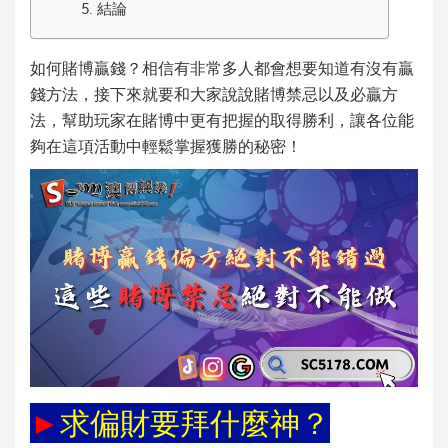
5.
結論
如何賭博
贏錢？相信有非常多人都會想要知道有沒有贏
錢方法，接下來就要和大家說說
賭博禁忌
以及必贏方
法，幫助玩家在賭博中更有把握的取得勝利，讓各位能
夠在這項活動中輕鬆掌握獲勝的秘密！
►
求偏財要拜什麼神？