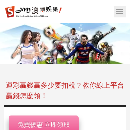
娛
樂
網
城|
站
百
選
家
單
樂|
按
運
鈕
彩|
天
天
樂|
運彩贏錢贏多少要扣稅？教你線上平台
樂
贏錢怎麼領！
透
彩
球|
老
免費優惠 立即領取
虎