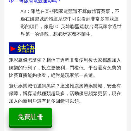
Q3：球版有電競運彩嗎？
A3：雖然在某些國家電競還不算做體育賽事，不
過在娛樂城的體運系統中可以看到非常多
電競運
彩
的項目，像是LOL英雄聯盟這款台灣玩家拿過世
界第一的遊戲，想必玩家都不陌生。
►
結語
運彩贏錢怎麼領
？相信了過程非常便利後大家都想加入
娛樂的行列了，投注更便利、門檻低、平台還有免費的
比賽直播能夠收看，絕對是玩家第一首選。
遊玩娛樂城怕遇到黑網？這邊推薦澳博娛樂城，安全有
保障，博弈遊戲種類超級多，活動優惠頻繁更新，現在
加入的新用戶還有超多回饋可以領。
免費註冊