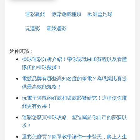
運彩贏錢
博弈遊戲種類
歐洲盃足球
玩運彩
電競運彩
延伸閱讀：
棒球運彩分析介紹！帶你認識MLB賽程以及看懂
隊伍的棒球數據！
電競品牌有哪些高知名度的筆電？為職業比賽提
供最高效能規格！
玩電子遊戲的好處和壞處影響研究！這樣使你賺
錢更有效果！
運彩怎麼買棒球攻略 塑造屬於你自己的夢寐以
求！
運彩怎麼買？簡單教學讓你一步登天，爬上人生