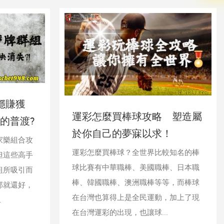
穩賺獲
運彩怎麼買棒球攻略 塑造屬
的普渡?
於你自己的夢寐以求！
家樂組合攻
運彩怎麼買棒球？全世界比較知名的棒
但這些高手
球比賽有中華職棒、美國職棒、日本職
組所吸引而
棒、韓國職棒、澳洲職棒等等，而棒球
那就還好，
在台灣也算得上是全民運動，加上了現
.
在台灣運彩的出現，也讓球...