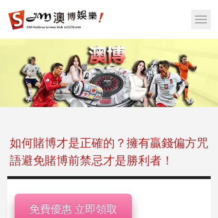
娛
樂
網
城|
站
百
選
家
單
樂|
按
運
鈕
彩|
天
天
樂|
如何賭博才是正確的？擁有贏錢偏方咒
樂
語避免賭博前禁忌才是勝利者！
透
彩
球|
老
免費優惠 立即領取
虎