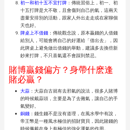
初一和初十五不宜打牌
：傳統習俗上，初一、初
十五打牌是大不敬，且會傷到自己的氣，這兩天
盡量安排別的活動，跟家人外出走走或在家聊個
天也好。
牌桌上不借錢
：傳統觀念說，原本贏錢的人借錢
給別人，可能會將自己的好運給「借出去」，因
此牌桌上避免做出借錢的舉動，建議多去換些新
鈔來打牌，不只喜氣還不會踩到禁忌。
賭博贏錢偏方？身帶什麽逢
賭必贏？
大蒜
：大蒜自古就有去邪氣的說法，很多人賭博
的時候戴蒜頭，主要是為了去黴氣，讓自己的手
氣變好。
銅錢
：錢生錢不是沒有道理，在風水學中有說，
帝王幣是一種風水極佳的招財寶貝，因此賭錢的
時候佩戴在身上有極佳的強化運氣的作用。