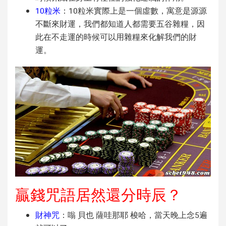
10粒米
：10粒米實際上是一個虛數，寓意是源源
不斷來財運，我們都知道人都需要五谷雜糧，因
此在不走運的時候可以用雜糧來化解我們的財
運。
贏錢咒語居然還分時辰？
財神咒
：嗡 貝也 薩哇那耶 梭哈，當天晚上念5遍