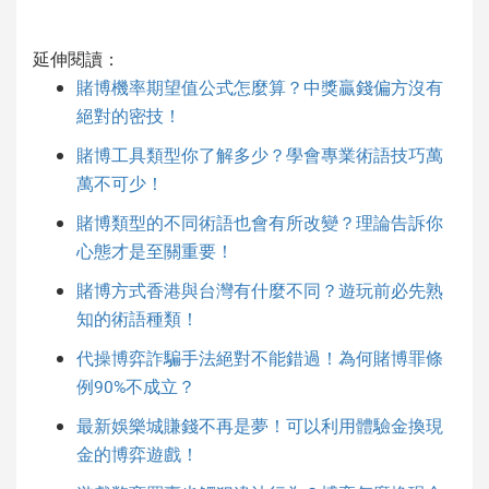
延伸閱讀：
賭博機率期望值公式怎麼算？中獎贏錢偏方沒有
絕對的密技！
賭博工具類型你了解多少？學會專業術語技巧萬
萬不可少！
賭博類型的不同術語也會有所改變？理論告訴你
心態才是至關重要！
賭博方式香港與台灣有什麼不同？遊玩前必先熟
知的術語種類！
代操博弈詐騙手法絕對不能錯過！為何賭博罪條
例90%不成立？
最新娛樂城賺錢不再是夢！可以利用體驗金換現
金的博弈遊戲！