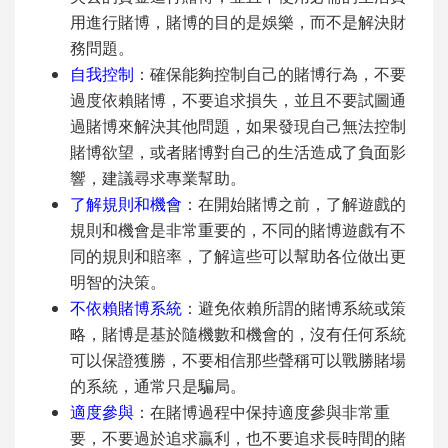
用進行賭博，賭博的目的是娛樂，而不是解決財
務問題。
自我控制
：確保能夠控制自己的賭博行為，不要
過度依賴賭博，不要追求損失，並且不要試圖通
過賭博來解決其他問題，如果發現自己無法控制
賭博欲望，或者賭博對自己的生活造成了負面影
響，建議尋求專業幫助。
了解規則和機會
：在開始賭博之前，了解遊戲的
規則和機會是非常重要的，不同的賭博遊戲有不
同的規則和賠率，了解這些可以幫助各位做出更
明智的決策。
不依賴賭博系統
：避免依賴所謂的賭博系統或策
略，賭博是基於隨機數和機會的，沒有任何系統
可以保證獲勝，不要相信那些聲稱可以戰勝賭場
的系統，通常只是騙局。
適度參與
：在賭博過程中保持適度參與非常重
要，不要過於追求贏利，也不要追求長時間的賭