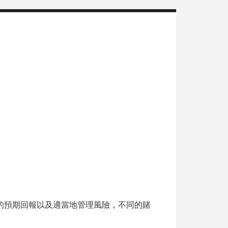
的預期回報以及適當地管理風險，不同的賭