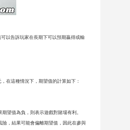
期望值可以告訴玩家在長期下可以預期贏得或輸
元，在這種情況下，期望值的計算如下：
果期望值為負，則表示遊戲對賭場有利。
風險，結果可能會偏離期望值，因此在參與