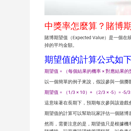
中獎率怎麼算？賭博
賭博期望值（Expected Value
掉的平均金額。
期望值的計算公式如
期望值 = （每個結果的機率 × 對應結果的
以一個簡單的例子來說，假設參與一個擲骰
期望值 = （1/3 × 10）+ （2/3 × -5）= -5/3 
這意味著在長期下，預期每次參與該遊戲會輸
期望值的計算可以幫助玩家評估一個賭博
然而，需要注意的是，期望值只是根據機