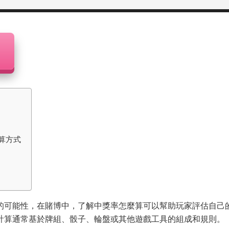
算方式
的可能性，在賭博中，了解中獎率怎麼算可以幫助玩家評估自己
計算通常基於牌組、骰子、輪盤或其他遊戲工具的組成和規則。