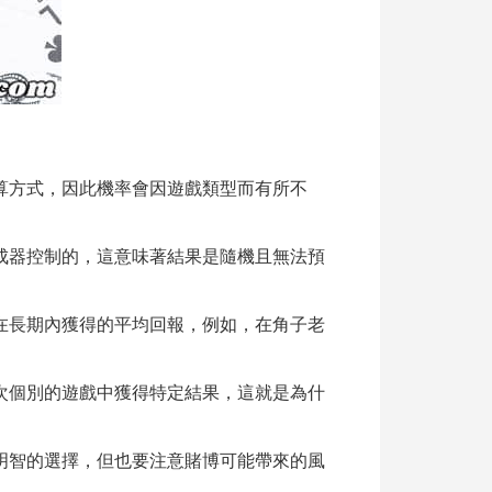
算方式，因此機率會因遊戲類型而有所不
成器控制的，這意味著結果是隨機且無法預
在長期內獲得的平均回報，例如，在角子老
。
次個別的遊戲中獲得特定結果，這就是為什
明智的選擇，但也要注意賭博可能帶來的風