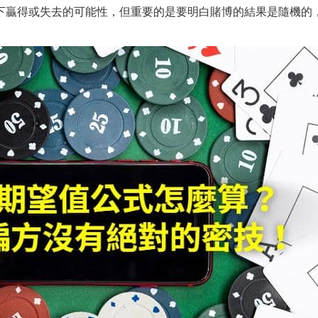
下贏得或失去的可能性，但重要的是要明白賭博的結果是隨機的