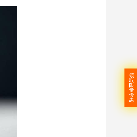
領
取
限
量
優
惠