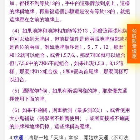
加，都找不到等於13的，手中的這張牌放到桌上，這樣
的牌稱地牌，再重複這個步驟還是沒有等於13的，就把
這牌壓在之前的地牌上。
（4）如果地牌和地牌相加能等於13，那麼這兩張地牌
領
取
也可以放到天牌組，但前提條件是這兩張地牌相鄰或者
限
量
是首位的兩張
，
例如地牌順序是1，5，7，12，那麼1
優
和12就可以組合
，
或者1,5,7,6,，那麼7和6就可以組合，
惠
但1,7,5,6中的7和6不能組合
，
如果出現1,5,3，8,12這
樣，那麼1和12組合後，5和8變為首尾牌，那麼同樣可
以組合。
（5）通關的時候，如果有兩張同樣的牌，那麼優先選
擇使用下面的牌。
（6）如果不通關，則重新測（最多測3次），或者使用
大小鬼補劫（初學者不推薦使用），或者直接將不通關
的卦牌和地牌扔掉，這些牌稱為廢牌。
4.
求運
：將那一堆「天牌」拿起，開始求天運（不可洗