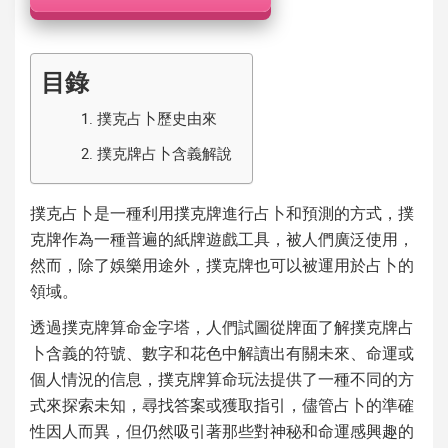
機
目錄
1.
撲克占卜歷史由來
2.
撲克牌占卜含義解說
撲克占卜
是一種利用撲克牌進行占卜和預測的方式，撲
克牌作為一種普遍的紙牌遊戲工具，被人們廣泛使用，
然而，除了娛樂用途外，撲克牌也可以被運用於占卜的
領域。
透過
撲克牌算命金字塔
，人們試圖從牌面了解撲克牌占
卜含義的符號、數字和花色中解讀出有關未來、命運或
個人情況的信息，撲克牌算命玩法提供了一種不同的方
式來探索未知，尋找答案或獲取指引，儘管占卜的準確
性因人而異，但仍然吸引著那些對神秘和命運感興趣的