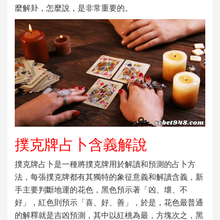
麼解卦，怎麼說，是非常重要的。
撲克牌占卜含義解說
撲克牌占卜是一種將撲克牌用於解讀和預測的占卜方
法，每張撲克牌都有其獨特的象征意義和解讀含義，新
手主要判斷地運的花色，黑色預示著「凶、壞、不
好」，紅色則預示「喜、好、善」，於是，花色最普通
的解釋就是吉凶預測，其中以紅桃為最，方塊次之，黑