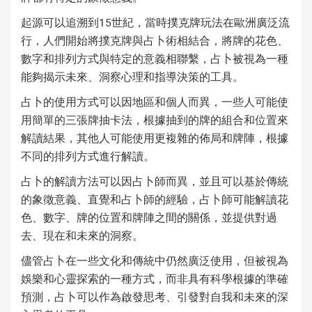
起源可以追溯到15世紀，當時
撲克牌玩法
在歐洲廣泛流
行，人們開始將撲克牌與占卜術相結合，將牌的花色、
數字和排列方式與特定的意義相聯繫，占卜被視為一種
能夠揭示未來、洞察心理和指導決策的工具。
占卜的使用方式可以因地區和個人而異，一些人可能使
用簡單的三張牌抽卡法，根據抽到的牌的組合和位置來
解讀結果，其他人可能使用更複雜的佈局和牌陣，根據
不同的排列方式進行解讀。
占卜的解讀方法可以因占卜師而異，並且可以基於傳統
的象徵意義、直覺和占卜師的經驗，占卜師可能解讀花
色、數字、牌的位置和牌陣之間的關係，並提供對過
去、現在和未來的洞察。
儘管占卜在一些文化和傳統中仍然廣泛使用，但被視為
娛樂和心靈探索的一種方式，而非具有科學根據的準確
預測，占卜可以作為啟發思考、引發對自我和未來的深