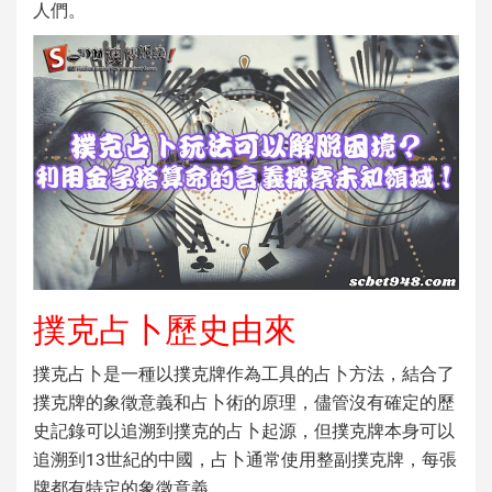
人們。
撲克占卜歷史由來
撲克占卜
是一種以撲克牌作為工具的占卜方法，結合了
撲克牌的象徵意義和占卜術的原理，儘管沒有確定的歷
史記錄可以追溯到撲克的占卜起源，但撲克牌本身可以
追溯到13世紀的中國，占卜通常使用整副撲克牌，每張
牌都有特定的象徵意義。