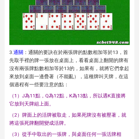
3.
通關
：通關的要訣在於兩張牌的點數相加等於13，首
先取手裡的牌一張放在桌面上，看看桌面上翻開的牌有
沒有兩張牌點數相加等於13的，如果有，就將它們拿起
來放到桌面一邊疊著（不能亂），這種牌叫天牌，在這
個過程有一些要注意的點：
（1）J為11點，Q為12點，K為13點，所以遇K直接將
它放到天牌組上面。
（2）牌面上的活牌被取走，如果死牌沒有被壓著，就
將這張死牌翻開變成活牌。
（3）從手中取出的一張牌，與桌面任何一張活牌相