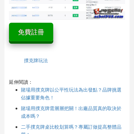
免費註冊
撲克牌玩法
延伸閱讀：
賭場用撲克牌以公平性玩法為出發點？品牌挑選
佔據重要角色！
賭場用撲克牌需層層把關！出廠品質真的取決於
成本嗎？
二手撲克牌桌比較划算嗎？專屬訂做提高整體品