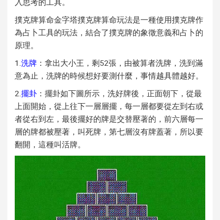
入思考的工具。
撲克牌算命金字塔
撲克牌算命玩法
是一種使用撲克牌作
為占卜工具的玩法，結合了撲克牌的象徵意義和占卜的
原理。
1.
洗牌
：拿出大小王，剩52張，由被算者洗牌，洗到滿
意為止，洗牌的時候想好要測什麼，事情越具體越好。
2.
擺卦
：擺卦如下圖所示，洗好牌後，正面朝下，從最
上面開始，從上往下一層層擺，每一層都要從左到右或
者從右到左，最後擺好的牌是交替壓著的，前六層每一
層的牌都被壓著，叫死牌，第七層沒有牌蓋著，所以要
翻開，這種叫活牌。