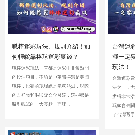
機
職棒運彩玩法、規則介紹！如
台灣運
何輕鬆靠棒球運彩贏錢？
種一定
玩法！
職棒運彩玩法一直都是運彩中非常熱門
的投注項目，不論是中華職棒還是美國
台灣運彩電
職棒，比賽的現場總是氣氛熱烈，球隊
法之一，尤
的吉祥物和啦啦隊文化發達，這些都是
辦得非常浩
吸引觀眾的一大亮點，而球...
玩家會去關
了台灣選手