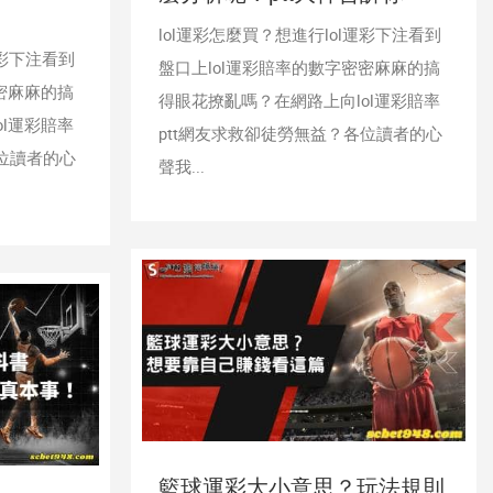
lol運彩怎麼買？想進行lol運彩下注看到
運彩下注看到
盤口上lol運彩賠率的數字密密麻麻的搞
密麻麻的搞
得眼花撩亂嗎？在網路上向lol運彩賠率
l運彩賠率
ptt網友求救卻徒勞無益？各位讀者的心
各位讀者的心
聲我...
籃球運彩大小意思？玩法規則