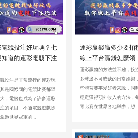
彩電競投注好玩嗎？七
運彩贏錢贏多少要扣
要知道的運彩電競下注
線上平台贏錢怎麼領
運彩贏錢的方法並不難，投
多球迷不可或缺的日常娛樂
競投注是非常流行的運彩玩
些體育賽事愛好者來說，同
其是國際間的電競比賽都舉
穩定獲得額外收入的方法，
大，電競也成為了許多運彩
育比賽在世界各地舉辦，想..
注的項目，不過電競遊戲除
拿過世界冠軍的...