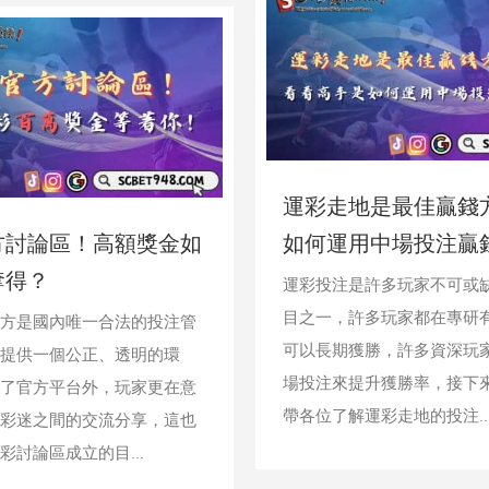
運彩走地是最佳贏錢
方討論區！高額獎金如
如何運用中場投注贏
奪得？
運彩投注是許多玩家不可或
目之一，許多玩家都在專研
方是國內唯一合法的投注管
可以長期獲勝，許多資深玩
提供一個公正、透明的環
場投注來提升獲勝率，接下
了官方平台外，玩家更在意
帶各位了解運彩走地的投注..
彩迷之間的交流分享，這也
彩討論區成立的目...