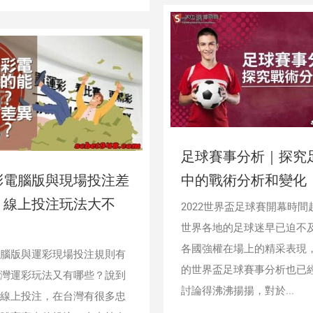
足球賽事分析｜探究
彩電腦版與現場投注差
中的戰術分析和變化
？線上投注玩法大不
2022世界盃足球賽開幕時
世界各地的足球迷早已迫不
各國強權在場上的精采表現
腦版與運彩現場投注規則有
的世界盃足球賽事分析也已
灣運彩玩法又有哪些？說到
討論得沸沸揚揚，對於...
線上投注，在台灣有很多忠