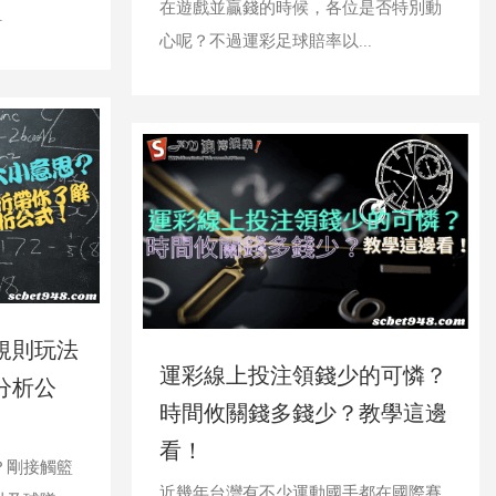
在遊戲並贏錢的時候，各位是否特別動
.
心呢？不過運彩足球賠率以...
規則玩法
運彩線上投注領錢少的可憐？
分析公
時間攸關錢多錢少？教學這邊
看！
？剛接觸籃
近幾年台灣有不少運動國手都在國際賽