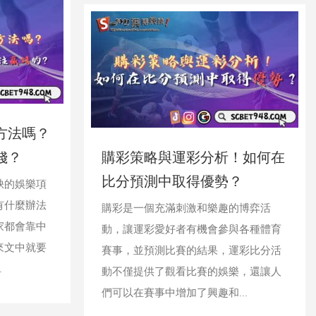
方法嗎？
錢？
購彩策略與運彩分析！如何在
比分預測中取得優勢？
缺的娛樂項
有什麼辦法
購彩是一個充滿刺激和樂趣的博弈活
家都會靠中
動，讓運彩愛好者有機會參與各種體育
來文中就要
賽事，並預測比賽的結果，運彩比分活
.
動不僅提供了觀看比賽的娛樂，還讓人
們可以在賽事中增加了興趣和...