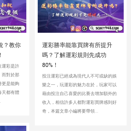
稅？教你
運彩勝率能靠買牌有所提升
！
嗎？了解運彩規則先成功
80%！
注運彩是許
，而對於那
投注運彩已經成為現代人不可或缺的娛
時更是能夠
樂之一，玩運彩的魅力在於，玩家可以
每天都有體
藉由投注自己喜愛的比賽去增加額外的
.
收入，相信許多人都對運彩買牌感到好
奇，本篇文章小編將要帶領...