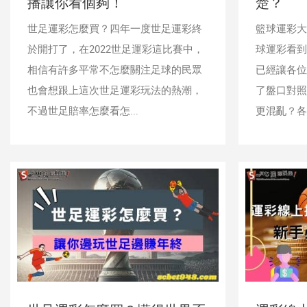
播讓你看個夠！
楚？
世足運彩怎麼買？四年一度世足運彩終
籃球運彩大
於開打了，在2022世足運彩這比賽中，
球運彩看到
相信有許多平常不怎麼關注足球的民眾
已經讓各位
也會想跟上這次世足運彩玩法的熱潮，
了盤口對照
不過世足賠率怎麼看怎...
更混亂？各