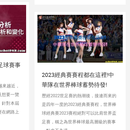
足球賽事
2023經典賽賽程都在這裡!中
華隊在世界棒球蓄勢待發!
間越來越近，
及想要一覽
歷經2022世足賽的熱潮後，接連而來的
，針對本屆
是四年一度的2023經典賽賽程，世界棒
經在網路上
球經典賽2023賽程絕對可以比肩世界盃
足賽，稱之為世界棒球最高層級的賽事