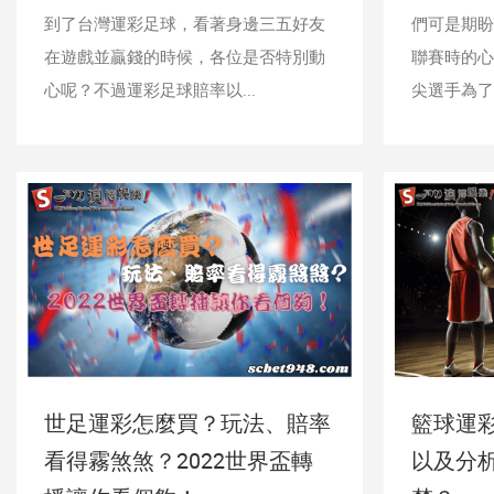
到了台灣運彩足球，看著身邊三五好友
們可是期盼
在遊戲並贏錢的時候，各位是否特別動
聯賽時的心
心呢？不過運彩足球賠率以...
尖選手為了
世足運彩怎麼買？玩法、賠率
籃球運
看得霧煞煞？2022世界盃轉
以及分