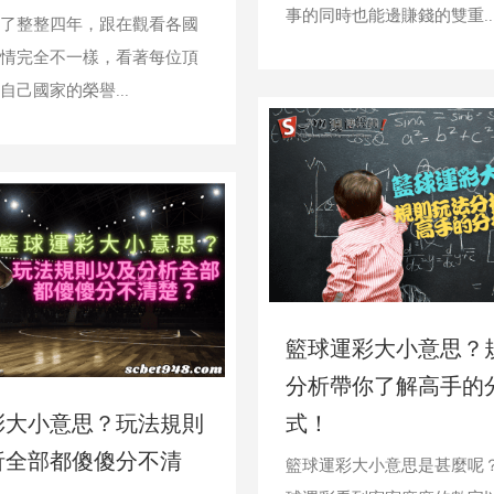
事的同時也能邊賺錢的雙重..
了整整四年，跟在觀看各國
情完全不一樣，看著每位頂
自己國家的榮譽...
籃球運彩大小意思？
分析帶你了解高手的
彩大小意思？玩法規則
式！
析全部都傻傻分不清
籃球運彩大小意思是甚麼呢