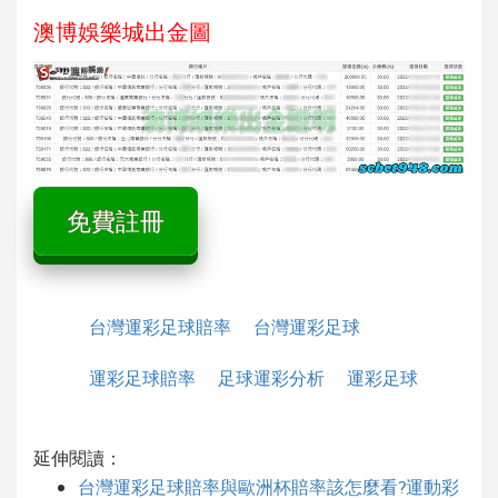
澳博娛樂城出金圖
免費註冊
台灣運彩足球賠率
台灣運彩足球
運彩足球賠率
足球運彩分析
運彩足球
延伸閱讀：
台灣運彩足球賠率與歐洲杯賠率該怎麼看?運動彩