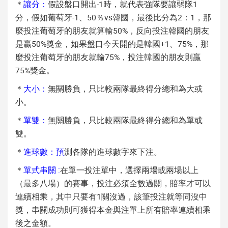
＊
讓分：
假設盤口開出-1時，就代表強隊要讓弱隊1
分，假如葡萄牙-1、50％vs韓國，最後比分為2：1，那
麼投注葡萄牙的朋友就算輸50%，反向投注韓國的朋友
是贏50%獎金，如果盤口今天開的是韓國+1、75%，那
麼投注葡萄牙的朋友就輸75%，投注韓國的朋友則贏
75%獎金。
＊
大小：
無關勝負，只比較兩隊最終得分總和為大或
小。
＊
單雙：
無關勝負，只比較兩隊最終得分總和為單或
雙。
＊
進球數：預
測各隊的進球數字來下注。
＊
單式串關 :
在單一投注單中，選擇兩場或兩場以上
（最多八場）的賽事，投注必須全數過關，賠率才可以
連續相乘，其中只要有1關沒過，該筆投注就等同沒中
獎，串關成功則可獲得本金與注單上所有賠率連續相乘
後之金額。