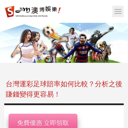
娛
樂
網
城|
站
百
選
家
單
樂|
按
運
鈕
彩|
天
天
樂|
台灣運彩足球賠率如何比較？分析之後
樂
賺錢變得更容易！
透
彩
球|
老
免費優惠 立即領取
虎