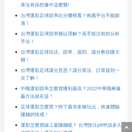
券沒有你想像中這麼難!
台灣運彩足球賠率比分哪裡看？推薦平台不能錯
過！
台灣運彩足球賠率難以理解？高手投注前的分析
手法！
台灣運彩足球玩法、賠率、規則、讓分教你賺大
錢！
台灣運彩足球讓分意思？讓分算法、計算規則一
次了解！
中職運彩賠率怎麼買獲利最高？2022中華職棒爆
贏方法就在這！
足球運彩怎麼買？時下最夯多種玩法，快速體驗
賺錢的快感！
運彩怎麼買線上最賺錢呢？ 台灣投注ptt申請多久
返