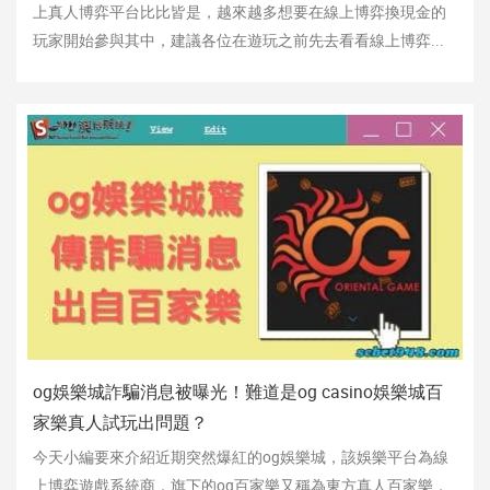
上真人博弈平台比比皆是，越來越多想要在線上博弈換現金的
玩家開始參與其中，建議各位在遊玩之前先去看看線上博弈...
og娛樂城詐騙消息被曝光！難道是og casino娛樂城百
家樂真人試玩出問題？
今天小編要來介紹近期突然爆紅的og娛樂城，該娛樂平台為線
上博弈遊戲系統商，旗下的og百家樂又稱為東方真人百家樂，