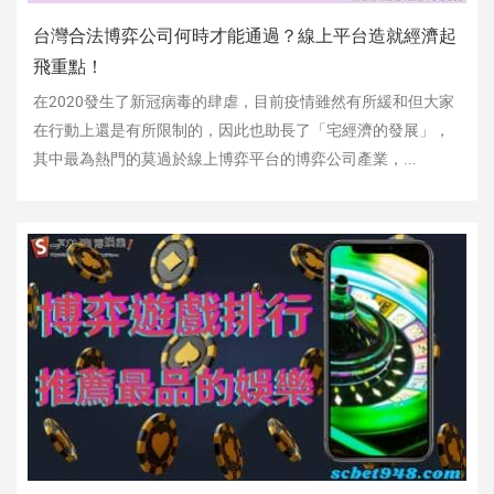
台灣合法博弈公司何時才能通過？線上平台造就經濟起
飛重點！
在2020發生了新冠病毒的肆虐，目前疫情雖然有所緩和但大家
在行動上還是有所限制的，因此也助長了「宅經濟的發展」，
其中最為熱門的莫過於線上博弈平台的博弈公司產業，...