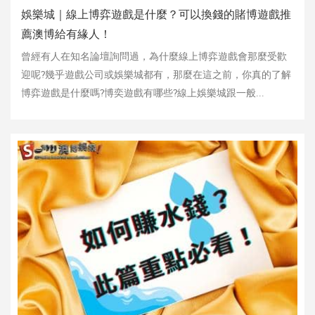
娛樂城｜線上博弈遊戲是什麼？可以換錢的賭博遊戲推
薦澳博給有緣人！
曾經有人在知名論壇詢問過，為什麼線上博弈遊戲會那麼受歡
迎呢?幾乎遊戲公司或娛樂城都有，那麼在這之前，你真的了解
博弈遊戲是什麼嗎?博奕遊戲有哪些?線上娛樂城跟一般...