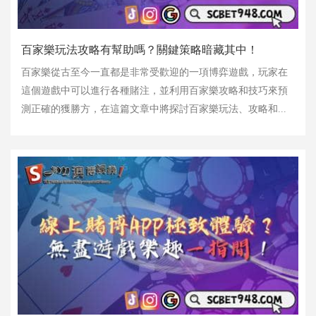
百家樂玩法攻略有幫助嗎？關鍵策略暗藏其中！
百家樂從古至今一直都是非常受歡迎的一項博弈遊戲，玩家在
這個遊戲中可以進行各種賭注，並利用百家樂攻略和技巧來預
測正確的獲勝方，在這篇文章中將探討百家樂玩法、攻略和...