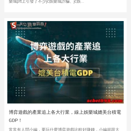
樂城ptt上引發了不少jc娛樂城詐騙、jc娛...
博弈遊戲的產業追上各大行業，線上娛樂城媲美台積電
GDP！
常常有人問小編，要玩什麼博弈遊戲比較好賺錢，小編就跟大