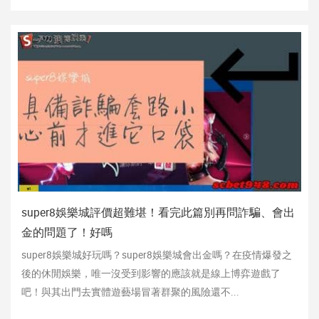
super8娛樂城評價超難堪！看完此篇別再問詐騙、會出
金的問題了！好嗎
super8娛樂城好玩嗎？super8娛樂城會出金嗎？在疫情爆發之
後的休閒娛樂，唯一沒受到影響的應該就是線上博弈遊戲了
吧！與其出門去實體遊藝場冒著群聚的風險還不...