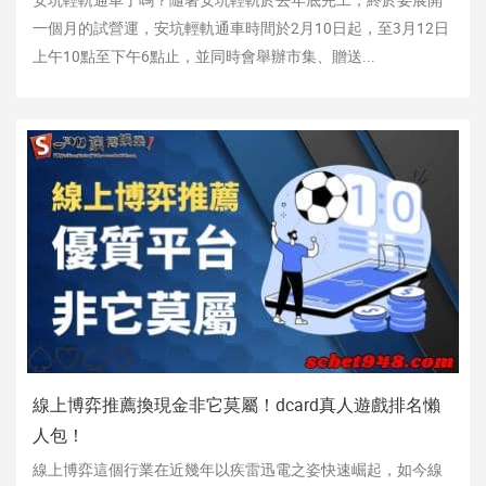
一個月的試營運，安坑輕軌通車時間於2月10日起，至3月12日
上午10點至下午6點止，並同時會舉辦市集、贈送...
線上博弈推薦換現金非它莫屬！dcard真人遊戲排名懶
人包！
線上博弈這個行業在近幾年以疾雷迅電之姿快速崛起，如今線