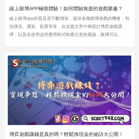
線上賭博APP極致體驗！如何體驗無盡的遊戲樂趣？
線上賭博app的普及度不斷增加，提供各種賭博遊戲的機會，包
括撲克、運彩、彩票等等，在這篇文章中將探討博弈遊戲選
擇，以及在使用這些應用程式時應注意的風險，賭博可以...
博弈遊戲賺錢是真的嗎？輕鬆換現金的祕訣大公開！