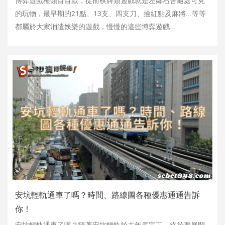
博弈遊戲種類百百款，從前棋牌類遊戲就是左鄰右舍隨處可見
的玩物，最早期的21點、13支、四支刀、撿紅點及麻將...等等
都屬於大家消遣娛樂的遊戲，慢慢的這些博弈遊戲...
安坑輕軌通車了嗎？時間、路線圖各種優惠通通告訴
你！
安坑輕軌通車了嗎？隨著安坑輕軌於去年底完工，終於要展開