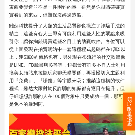
東西要變造並不是一件困難的事，雖然是你眼睛確確實
實看到的東西，但難保沒經過造假。
雖然科技提升了人類的生活品質卻也挹注了詐騙手法的
精進，這些有心人士即有可能利用這些人性的弱點來吸
引你，讓你掏錢購買這些名目上的助贏軟件。各位可以
從上圖發現在拍賣網站中一套這種程式起碼都在1萬5以
上，連5萬8的價格也有，另外現在很流行的社交軟體像
是LINE、FB臉書與IG等等，也都會有許多不肖人士利用
換美女頭貼來拉攏玩家聊天攀關係，再慢慢切入主題利
用『免費』、『賺錢』等字眼來吸引推銷這虛構的軟件
程式，雖然大家對於反詐騙的知識都有逐日在提升，但
仔細想想詐騙的人在100個對象中只要成功一個，那可
領
是免本的暴利阿。
取
限
量
優
惠