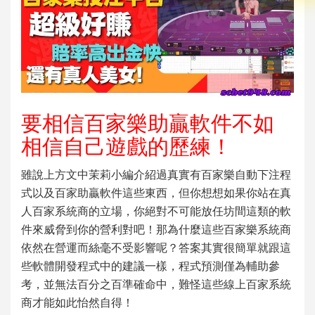
要相信百家樂助贏軟件不如
相信自己遊戲的歷練！
雖說上方文中茉莉小編介紹過真實有百家樂自動下注程
式以及百家助贏軟件這些東西，但你想想如果你站在
真
人百家
系統商的立場，你絕對不可能放任坊間這類的軟
件來威脅到你的營利對吧！那為什麼這些
百家樂系統商
依然在營運而絲毫不受影響呢？答案其實很簡單就跟這
些軟體開發程式中的建議一樣，程式預測僅為輔助參
考，並無法百分之百準確命中，難怪這些線上百家系統
商才能如此怡然自得！